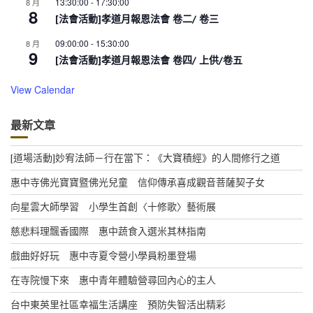
13:30:00
-
17:30:00
8 月
8
[法會活動]孝道月報恩法會 卷二/ 卷三
09:00:00
-
15:30:00
8 月
9
[法會活動]孝道月報恩法會 卷四/ 上供/卷五
View Calendar
最新文章
[道場活動]妙宥法師－行在當下：《大寶積經》的人間修行之道
惠中寺佛光寶寶暨佛光兒童 信仰傳承喜成觀音菩薩契子女
向星雲大師學習 小學生首創〈十修歌〉藝術展
慈悲料理飄香國際 惠中蔬食入選米其林指南
戲曲好好玩 惠中寺夏令營小學員粉墨登場
在寺院慢下來 惠中青年體驗營尋回內心的主人
台中東英里社區幸福生活講座 預防失智活出精彩