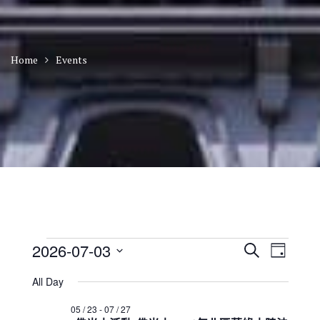
Home
Events
Events
E
E
2026-07-03
S
D
v
v
for
e
S
a
e
e
a
All Day
2026
n
e
y
n
r
t
年
l
t
05 / 23
-
07 / 27
c
V