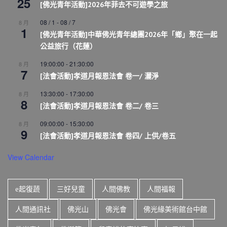
25
[佛光青年活動]2026年菲去不可遊學之旅
08 / 1
-
08 / 7
8 月
1
[佛光青年活動]中華佛光青年總團2026年「鄉」聚在一起
公益旅行（花蓮）
19:00:00
-
21:30:00
8 月
7
[法會活動]孝道月報恩法會 卷一/ 灑淨
13:30:00
-
17:30:00
8 月
8
[法會活動]孝道月報恩法會 卷二/ 卷三
09:00:00
-
15:30:00
8 月
9
[法會活動]孝道月報恩法會 卷四/ 上供/卷五
View Calendar
e起復蔬
三好兒童
人間佛教
人間福報
人間通訊社
佛光山
佛光會
佛光緣美術館台中館