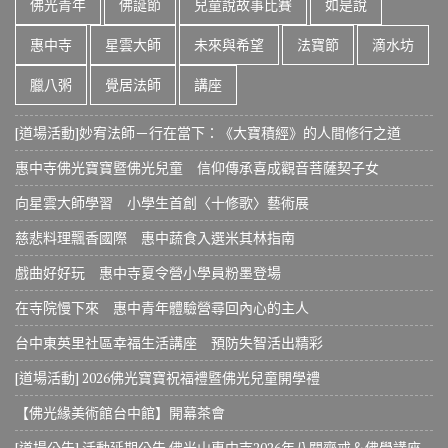
佛光青年
佛誕節
兒童說故事比賽
如是說
惠中寺
星雲大師
未來與希望
法寶節
滴水坊
臘八粥
覺居法師
講座
[道場活動]妙宥法師－行在當下：《大寶積經》的人間修行之道
惠中寺佛光寶寶暨佛光兒童 信仰傳承喜成觀音菩薩契子女
向星雲大師學習 小學生首創〈十修歌〉藝術展
慈悲料理飄香國際 惠中蔬食入選米其林指南
戲曲好好玩 惠中寺夏令營小學員粉墨登場
在寺院慢下來 惠中青年體驗營尋回內心的主人
台中東英里社區幸福生活講座 預防失智活出精彩
[道場活動] 2026佛光寶寶祝福禮暨佛光兒童開學禮
【佛光緣美術館台中館】開幕茶會
[道場公告] 活動延期公告 佛光山惠中寺2026年八關齋戒＆佛學講座