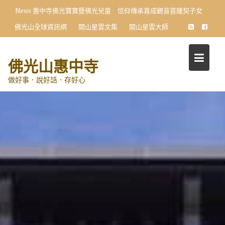
Skip
News
惠中寺佛光寶寶暨佛光兒童 信仰傳承喜成觀音菩薩契子女
to
佛光山全球資訊網
開山星雲文集
開山星雲大師
content
佛光山惠中寺
做好事．說好話．存好心