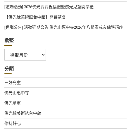
[道場活動] 2026佛光寶寶祝福禮暨佛光兒童開學禮
【佛光緣美術館台中館】開幕茶會
[道場公告] 活動延期公告 佛光山惠中寺2026年八關齋戒＆佛學講座
彙整
彙
整
分類
三好兒童
佛光山惠中寺
佛光童軍
佛光緣美術館台中館
修持靜心