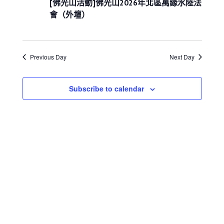
e
07
[佛光山活動]佛光山2026年北區萬緣水陸法
s
i
h
c
S
e
會（外壇）
月
w
e
t
03
s
a
d
N
日
r
a
a
Previous Day
c
Next Day
t
v
h
i
e
a
g
.
Subscribe to calendar
a
n
t
d
i
V
o
i
n
e
w
s
N
a
v
i
g