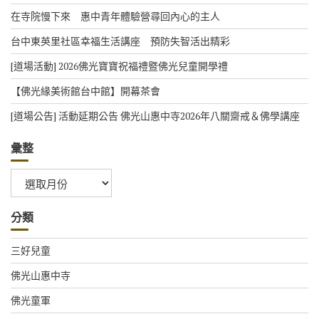
在寺院慢下來 惠中青年體驗營尋回內心的主人
台中東英里社區幸福生活講座 預防失智活出精彩
[道場活動] 2026佛光寶寶祝福禮暨佛光兒童開學禮
【佛光緣美術館台中館】開幕茶會
[道場公告] 活動延期公告 佛光山惠中寺2026年八關齋戒＆佛學講座
彙整
彙
整
分類
三好兒童
佛光山惠中寺
佛光童軍