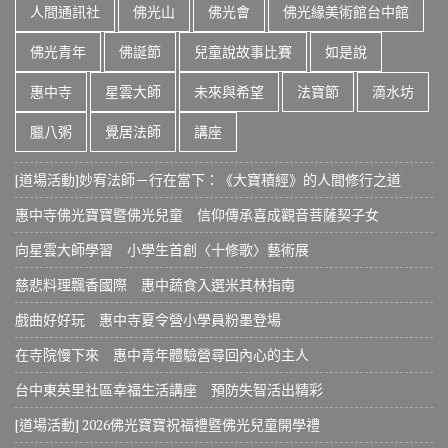
人間通訊社
佛光山
佛光會
佛光緣美術館台中館
佛光青年
佛誕節
兒童說故事比賽
如是說
惠中寺
星雲大師
未來與希望
法寶節
滴水坊
臘八粥
覺居法師
講座
[道場活動]妙宥法師－行在當下：《大寶積經》的人間修行之道
惠中寺佛光寶寶暨佛光兒童 信仰傳承喜成觀音菩薩契子女
向星雲大師學習 小學生首創〈十修歌〉藝術展
慈悲料理飄香國際 惠中蔬食入選米其林指南
戲曲好好玩 惠中寺夏令營小學員粉墨登場
在寺院慢下來 惠中青年體驗營尋回內心的主人
台中東英里社區幸福生活講座 預防失智活出精彩
[道場活動] 2026佛光寶寶祝福禮暨佛光兒童開學禮