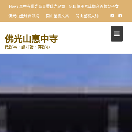
Skip
News
惠中寺佛光寶寶暨佛光兒童 信仰傳承喜成觀音菩薩契子女
to
佛光山全球資訊網
開山星雲文集
開山星雲大師
content
佛光山惠中寺
做好事．說好話．存好心