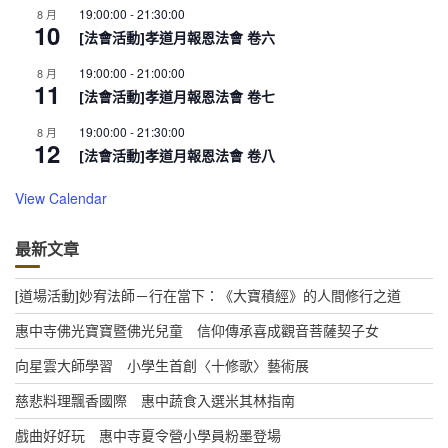
19:00:00
-
21:30:00
8 月
10
[法會活動]孝道月報恩法會 卷六
19:00:00
-
21:00:00
8 月
11
[法會活動]孝道月報恩法會 卷七
19:00:00
-
21:30:00
8 月
12
[法會活動]孝道月報恩法會 卷八
View Calendar
最新文章
[道場活動]妙宥法師－行在當下：《大寶積經》的人間修行之道
惠中寺佛光寶寶暨佛光兒童 信仰傳承喜成觀音菩薩契子女
向星雲大師學習 小學生首創〈十修歌〉藝術展
慈悲料理飄香國際 惠中蔬食入選米其林指南
戲曲好好玩 惠中寺夏令營小學員粉墨登場