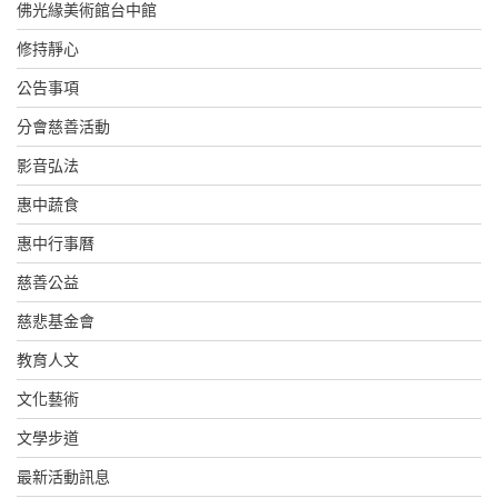
佛光緣美術館台中館
修持靜心
公告事項
分會慈善活動
影音弘法
惠中蔬食
惠中行事曆
慈善公益
慈悲基金會
教育人文
文化藝術
文學步道
最新活動訊息