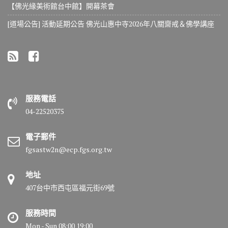
【佛光緣美術館台中館】開幕茶會
[道場公告] 活動延期公告 佛光山惠中寺2026年八關齋戒＆佛學講座
服務電話
04-22520375
電子郵件
fgsastw2n@ecp.fgs.org.tw
地址
407台中市西屯區福元街69號
服務時間
Mon - Sun 08:00 19:00