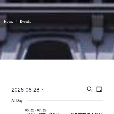
Home
Events
Events
E
E
2026-06-28
S
D
v
v
for
e
S
a
e
e
a
All Day
2026
n
e
y
n
r
t
年
l
t
05 / 23
-
07 / 27
c
V