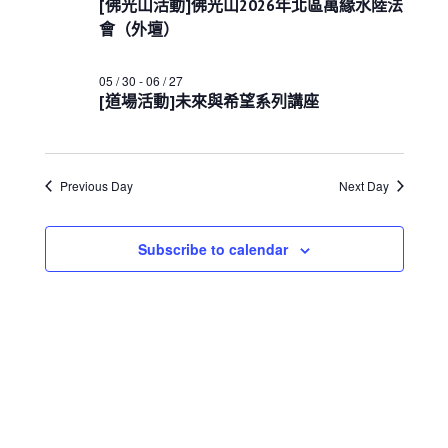
e
06
[佛光山活動]佛光山2026年北區萬緣水陸法
s
i
h
c
S
e
會（外壇）
月
w
e
t
25
s
a
d
05 / 30
-
06 / 27
N
日
r
a
[道場活動]未來與希望系列講座
a
c
t
v
h
i
e
a
g
.
a
n
Previous Day
Next Day
t
d
i
V
o
i
Subscribe to calendar
n
e
w
s
N
a
v
i
g