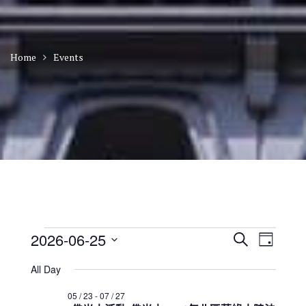
Home
Events
Events
E
E
2026-06-25
S
D
v
v
for
e
S
a
e
e
a
All Day
2026
n
e
y
n
r
t
年
l
t
05 / 23
-
07 / 27
c
V