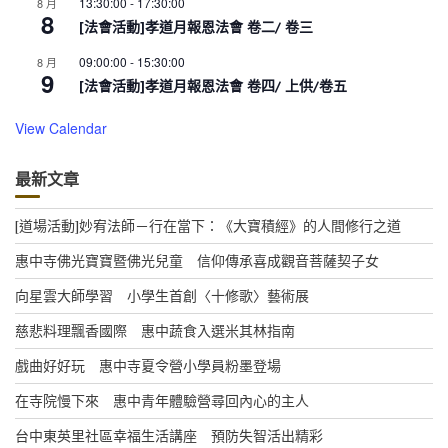
13:30:00
-
17:30:00
8 月
8
[法會活動]孝道月報恩法會 卷二/ 卷三
09:00:00
-
15:30:00
8 月
9
[法會活動]孝道月報恩法會 卷四/ 上供/卷五
View Calendar
最新文章
[道場活動]妙宥法師－行在當下：《大寶積經》的人間修行之道
惠中寺佛光寶寶暨佛光兒童 信仰傳承喜成觀音菩薩契子女
向星雲大師學習 小學生首創〈十修歌〉藝術展
慈悲料理飄香國際 惠中蔬食入選米其林指南
戲曲好好玩 惠中寺夏令營小學員粉墨登場
在寺院慢下來 惠中青年體驗營尋回內心的主人
台中東英里社區幸福生活講座 預防失智活出精彩