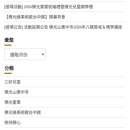
[道場活動] 2026佛光寶寶祝福禮暨佛光兒童開學禮
【佛光緣美術館台中館】開幕茶會
[道場公告] 活動延期公告 佛光山惠中寺2026年八關齋戒＆佛學講座
彙整
彙
整
分類
三好兒童
佛光山惠中寺
佛光童軍
佛光緣美術館台中館
修持靜心