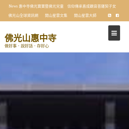
Skip
News
惠中寺佛光寶寶暨佛光兒童 信仰傳承喜成觀音菩薩契子女
to
佛光山全球資訊網
開山星雲文集
開山星雲大師
content
佛光山惠中寺
做好事．說好話．存好心