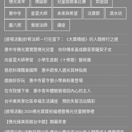
佛光青年
佛誕節
兒童說故事比賽
如是說
惠中寺
星雲大師
未來與希望
法寶節
滴水坊
臘八粥
覺居法師
講座
[道場活動]妙宥法師－行在當下：《大寶積經》的人間修行之道
惠中寺佛光寶寶暨佛光兒童 信仰傳承喜成觀音菩薩契子女
向星雲大師學習 小學生首創〈十修歌〉藝術展
慈悲料理飄香國際 惠中蔬食入選米其林指南
戲曲好好玩 惠中寺夏令營小學員粉墨登場
在寺院慢下來 惠中青年體驗營尋回內心的主人
台中東英里社區幸福生活講座 預防失智活出精彩
[道場活動] 2026佛光寶寶祝福禮暨佛光兒童開學禮
【佛光緣美術館台中館】開幕茶會
[道場公告] 活動延期公告 佛光山惠中寺2026年八關齋戒＆佛學講座