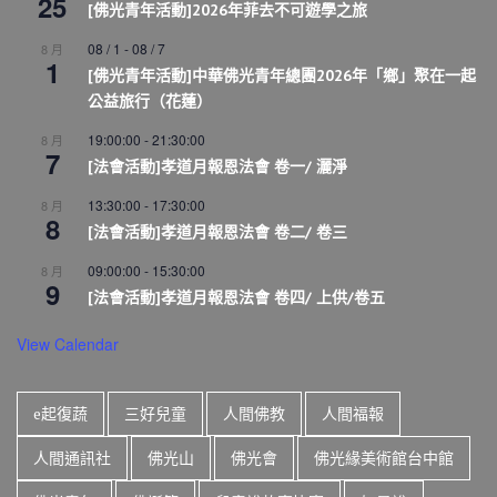
25
[佛光青年活動]2026年菲去不可遊學之旅
08 / 1
-
08 / 7
8 月
1
[佛光青年活動]中華佛光青年總團2026年「鄉」聚在一起
公益旅行（花蓮）
19:00:00
-
21:30:00
8 月
7
[法會活動]孝道月報恩法會 卷一/ 灑淨
13:30:00
-
17:30:00
8 月
8
[法會活動]孝道月報恩法會 卷二/ 卷三
09:00:00
-
15:30:00
8 月
9
[法會活動]孝道月報恩法會 卷四/ 上供/卷五
View Calendar
e起復蔬
三好兒童
人間佛教
人間福報
人間通訊社
佛光山
佛光會
佛光緣美術館台中館