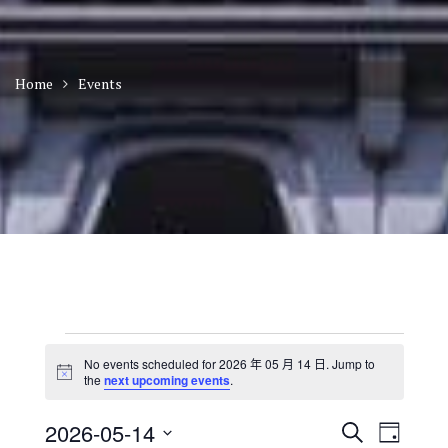
Home
Events
Events
No events scheduled for 2026 年 05 月 14 日. Jump to
for
N
the
next upcoming events
.
o
2026
t
年
E
E
2026-05-14
i
S
D
c
v