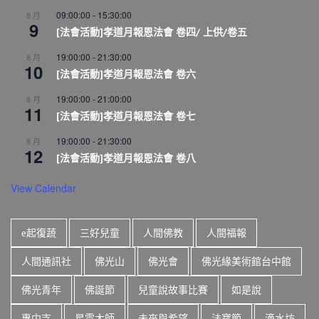
09:00:00
-
15:30:00
8 月
9
[法會活動]孝道月報恩法會 卷四/ 上供/卷五
19:00:00
-
21:30:00
8 月
10
[法會活動]孝道月報恩法會 卷六
19:00:00
-
21:00:00
8 月
11
[法會活動]孝道月報恩法會 卷七
19:00:00
-
21:30:00
8 月
12
[法會活動]孝道月報恩法會 卷八
View Calendar
e起復蔬
三好兒童
人間佛教
人間福報
人間通訊社
佛光山
佛光會
佛光緣美術館台中館
佛光青年
佛誕節
兒童說故事比賽
如是說
惠中寺
星雲大師
未來與希望
法寶節
滴水坊