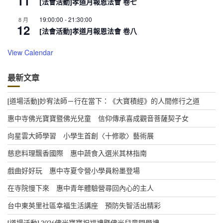
11
[法會活動]孝道月報恩法會 卷七
19:00:00
-
21:30:00
8 月
12
[法會活動]孝道月報恩法會 卷八
View Calendar
最新文章
[道場活動]妙宥法師－行在當下：《大寶積經》的人間修行之道
惠中寺佛光寶寶暨佛光兒童 信仰傳承喜成觀音菩薩契子女
向星雲大師學習 小學生首創〈十修歌〉藝術展
慈悲料理飄香國際 惠中蔬食入選米其林指南
戲曲好好玩 惠中寺夏令營小學員粉墨登場
在寺院慢下來 惠中青年體驗營尋回內心的主人
台中東英里社區幸福生活講座 預防失智活出精彩
[道場活動] 2026佛光寶寶祝福禮暨佛光兒童開學禮