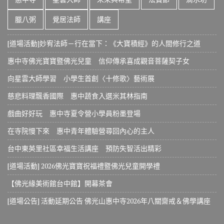
臘八粥
覺居法師
講座
[道場活動]妙宥法師－行在當下：《大寶積經》的人間修行之道
惠中寺佛光寶寶暨佛光兒童 信仰傳承喜成觀音菩薩契子女
向星雲大師學習 小學生首創〈十修歌〉藝術展
慈悲料理飄香國際 惠中蔬食入選米其林指南
戲曲好好玩 惠中寺夏令營小學員粉墨登場
在寺院慢下來 惠中青年體驗營尋回內心的主人
台中東英里社區幸福生活講座 預防失智活出精彩
[道場活動] 2026佛光寶寶祝福禮暨佛光兒童開學禮
【佛光緣美術館台中館】開幕茶會
[道場公告] 活動延期公告 佛光山惠中寺2026年八關齋戒＆佛學講座