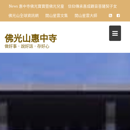
Skip
News
惠中寺佛光寶寶暨佛光兒童 信仰傳承喜成觀音菩薩契子女
to
佛光山全球資訊網
開山星雲文集
開山星雲大師
content
佛光山惠中寺
做好事．說好話．存好心