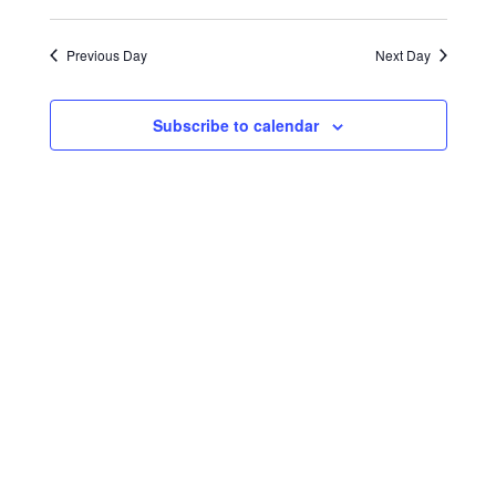
v
05
e
e
S
a
e
e
a
月
n
e
y
n
r
Previous Day
Next Day
t
l
14
t
c
V
e
s
日
i
h
c
S
e
Subscribe to calendar
w
e
t
s
a
d
N
r
a
a
c
t
v
h
i
e
a
g
.
a
n
t
d
i
V
o
i
n
e
w
s
N
a