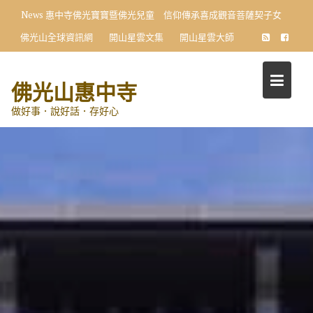
Skip
News
惠中寺佛光寶寶暨佛光兒童 信仰傳承喜成觀音菩薩契子女
to
佛光山全球資訊網
開山星雲文集
開山星雲大師
content
佛光山惠中寺
做好事．說好話．存好心