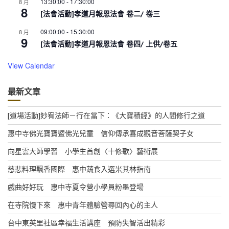
13:30:00
-
17:30:00
8 月
8
[法會活動]孝道月報恩法會 卷二/ 卷三
09:00:00
-
15:30:00
8 月
9
[法會活動]孝道月報恩法會 卷四/ 上供/卷五
View Calendar
最新文章
[道場活動]妙宥法師－行在當下：《大寶積經》的人間修行之道
惠中寺佛光寶寶暨佛光兒童 信仰傳承喜成觀音菩薩契子女
向星雲大師學習 小學生首創〈十修歌〉藝術展
慈悲料理飄香國際 惠中蔬食入選米其林指南
戲曲好好玩 惠中寺夏令營小學員粉墨登場
在寺院慢下來 惠中青年體驗營尋回內心的主人
台中東英里社區幸福生活講座 預防失智活出精彩