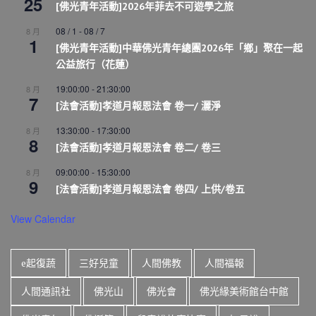
25
[佛光青年活動]2026年菲去不可遊學之旅
08 / 1
-
08 / 7
8 月
1
[佛光青年活動]中華佛光青年總團2026年「鄉」聚在一起
公益旅行（花蓮）
19:00:00
-
21:30:00
8 月
7
[法會活動]孝道月報恩法會 卷一/ 灑淨
13:30:00
-
17:30:00
8 月
8
[法會活動]孝道月報恩法會 卷二/ 卷三
09:00:00
-
15:30:00
8 月
9
[法會活動]孝道月報恩法會 卷四/ 上供/卷五
View Calendar
e起復蔬
三好兒童
人間佛教
人間福報
人間通訊社
佛光山
佛光會
佛光緣美術館台中館