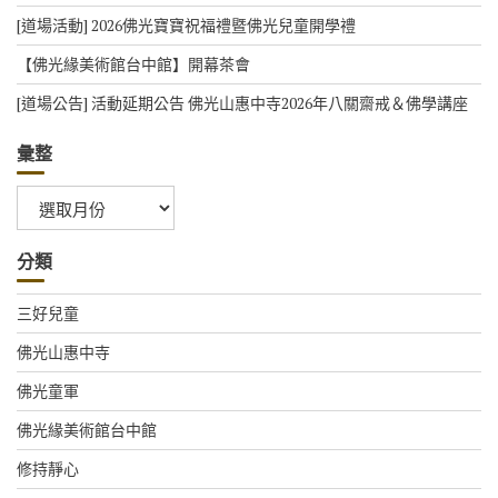
[道場活動] 2026佛光寶寶祝福禮暨佛光兒童開學禮
【佛光緣美術館台中館】開幕茶會
[道場公告] 活動延期公告 佛光山惠中寺2026年八關齋戒＆佛學講座
彙整
彙
整
分類
三好兒童
佛光山惠中寺
佛光童軍
佛光緣美術館台中館
修持靜心