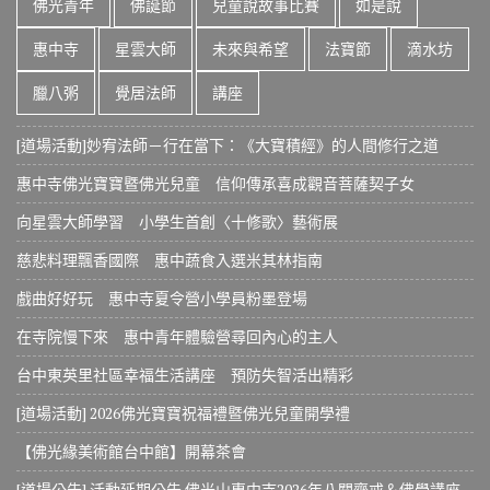
佛光青年
佛誕節
兒童說故事比賽
如是說
惠中寺
星雲大師
未來與希望
法寶節
滴水坊
臘八粥
覺居法師
講座
[道場活動]妙宥法師－行在當下：《大寶積經》的人間修行之道
惠中寺佛光寶寶暨佛光兒童 信仰傳承喜成觀音菩薩契子女
向星雲大師學習 小學生首創〈十修歌〉藝術展
慈悲料理飄香國際 惠中蔬食入選米其林指南
戲曲好好玩 惠中寺夏令營小學員粉墨登場
在寺院慢下來 惠中青年體驗營尋回內心的主人
台中東英里社區幸福生活講座 預防失智活出精彩
[道場活動] 2026佛光寶寶祝福禮暨佛光兒童開學禮
【佛光緣美術館台中館】開幕茶會
[道場公告] 活動延期公告 佛光山惠中寺2026年八關齋戒＆佛學講座