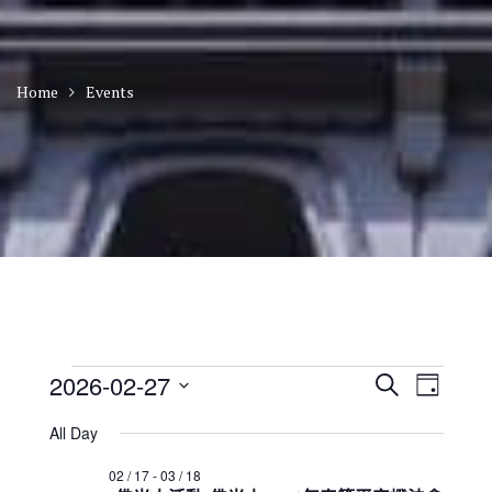
Home
Events
Events
E
E
2026-02-27
S
D
v
v
for
e
S
a
e
e
a
All Day
2026
n
e
y
n
r
t
年
l
t
02 / 17
-
03 / 18
c
V