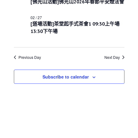
e
02
[佛光山活動]佛光山2026年春節平安燈法會
s
i
h
c
S
e
月
w
e
t
02 / 27
27
s
a
d
[道場活動]茶堂起手式茶會1 09:30上午場
N
日
r
a
13:30下午場
a
c
t
v
h
i
e
a
g
.
a
n
Previous Day
Next Day
t
d
i
V
o
i
Subscribe to calendar
n
e
w
s
N
a
v
i
g