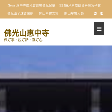
Skip
News
惠中寺佛光寶寶暨佛光兒童 信仰傳承喜成觀音菩薩契子女
to
佛光山全球資訊網
開山星雲文集
開山星雲大師
content
佛光山惠中寺
做好事．說好話．存好心