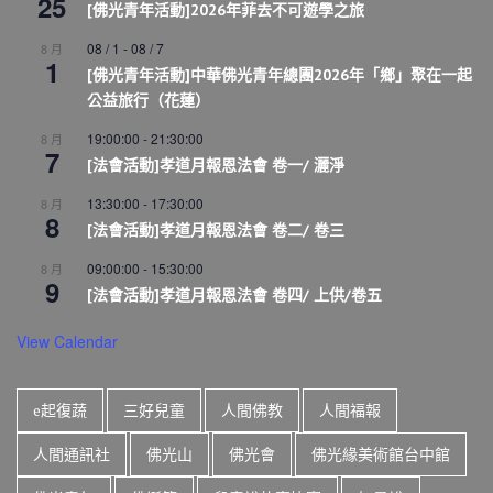
25
[佛光青年活動]2026年菲去不可遊學之旅
08 / 1
-
08 / 7
8 月
1
[佛光青年活動]中華佛光青年總團2026年「鄉」聚在一起
公益旅行（花蓮）
19:00:00
-
21:30:00
8 月
7
[法會活動]孝道月報恩法會 卷一/ 灑淨
13:30:00
-
17:30:00
8 月
8
[法會活動]孝道月報恩法會 卷二/ 卷三
09:00:00
-
15:30:00
8 月
9
[法會活動]孝道月報恩法會 卷四/ 上供/卷五
View Calendar
e起復蔬
三好兒童
人間佛教
人間福報
人間通訊社
佛光山
佛光會
佛光緣美術館台中館