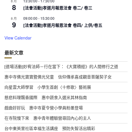
13:30:00
-
17:30:00
8 月
8
[法會活動]孝道月報恩法會 卷二/ 卷三
09:00:00
-
15:30:00
8 月
9
[法會活動]孝道月報恩法會 卷四/ 上供/卷五
View Calendar
最新文章
[道場活動]妙宥法師－行在當下：《大寶積經》的人間修行之道
惠中寺佛光寶寶暨佛光兒童 信仰傳承喜成觀音菩薩契子女
向星雲大師學習 小學生首創〈十修歌〉藝術展
慈悲料理飄香國際 惠中蔬食入選米其林指南
戲曲好好玩 惠中寺夏令營小學員粉墨登場
在寺院慢下來 惠中青年體驗營尋回內心的主人
台中東英里社區幸福生活講座 預防失智活出精彩