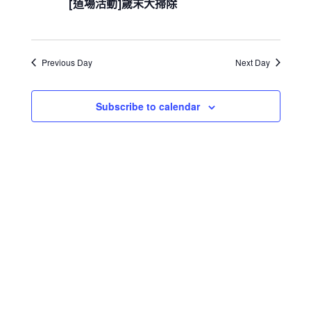
e
02
[道場活動]歲末大掃除
s
i
h
c
S
e
月
w
e
t
08
s
a
d
N
日
Previous Day
Next Day
r
a
a
c
t
v
h
i
e
Subscribe to calendar
a
g
.
a
n
t
d
i
V
o
i
n
e
w
s
N
a
v
i
g