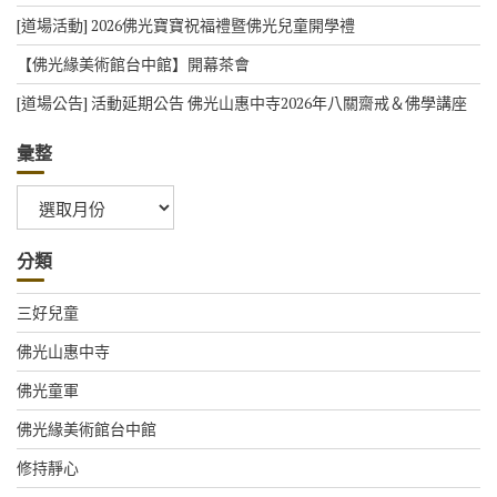
[道場活動] 2026佛光寶寶祝福禮暨佛光兒童開學禮
【佛光緣美術館台中館】開幕茶會
[道場公告] 活動延期公告 佛光山惠中寺2026年八關齋戒＆佛學講座
彙整
彙
整
分類
三好兒童
佛光山惠中寺
佛光童軍
佛光緣美術館台中館
修持靜心