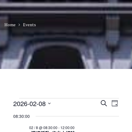
Home
Events
Events
E
E
2026-02-08
S
D
v
v
for
e
S
a
e
e
a
08:30:00
2026
n
e
y
n
r
t
年
l
t
02 / 8 @ 08:30:00
-
12:00:00
c
V