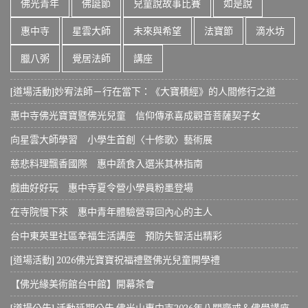
佛光青年
佛誕節
兒童說故事比賽
如是說
惠中寺
星雲大師
未來與希望
法寶節
滴水坊
臘八粥
覺居法師
講座
[道場活動]妙宥法師－行在當下：《大寶積經》的人間修行之道
惠中寺佛光寶寶暨佛光兒童 信仰傳承喜成觀音菩薩契子女
向星雲大師學習 小學生首創〈十修歌〉藝術展
慈悲料理飄香國際 惠中蔬食入選米其林指南
戲曲好好玩 惠中寺夏令營小學員粉墨登場
在寺院慢下來 惠中青年體驗營尋回內心的主人
台中東英里社區幸福生活講座 預防失智活出精彩
[道場活動] 2026佛光寶寶祝福禮暨佛光兒童開學禮
【佛光緣美術館台中館】開幕茶會
[道場公告] 活動延期公告 佛光山惠中寺2026年八關齋戒＆佛學講座