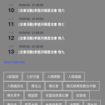
19:00:00
-
21:30:00
8 月
10
[法會活動]孝道月報恩法會 卷六
19:00:00
-
21:00:00
8 月
11
[法會活動]孝道月報恩法會 卷七
19:00:00
-
21:30:00
8 月
12
[法會活動]孝道月報恩法會 卷八
19:00:00
-
21:30:00
8 月
13
[法會活動]孝道月報恩法會 卷九
View Calendar
e起復蔬
三好兒童
人間佛教
人間福報
人間通訊社
佛光山
佛光會
佛光緣美術館台中館
佛光青年
佛誕節
兒童說故事比賽
如是說
惠中寺
星雲大師
未來與希望
法寶節
滴水坊