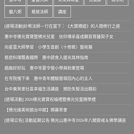
臘八粥
覺居法師
講座
[道場活動]妙宥法師－行在當下：《大寶積經》的人間修行之道
惠中寺佛光寶寶暨佛光兒童 信仰傳承喜成觀音菩薩契子女
向星雲大師學習 小學生首創〈十修歌〉藝術展
慈悲料理飄香國際 惠中蔬食入選米其林指南
戲曲好好玩 惠中寺夏令營小學員粉墨登場
在寺院慢下來 惠中青年體驗營尋回內心的主人
台中東英里社區幸福生活講座 預防失智活出精彩
[道場活動] 2026佛光寶寶祝福禮暨佛光兒童開學禮
【佛光緣美術館台中館】開幕茶會
[道場公告] 活動延期公告 佛光山惠中寺2026年八關齋戒＆佛學講座