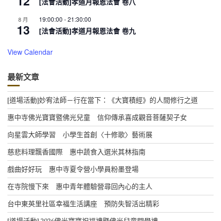
12
[法會活動]孝道月報恩法會 卷八
19:00:00
-
21:30:00
8 月
13
[法會活動]孝道月報恩法會 卷九
View Calendar
最新文章
[道場活動]妙宥法師－行在當下：《大寶積經》的人間修行之道
惠中寺佛光寶寶暨佛光兒童 信仰傳承喜成觀音菩薩契子女
向星雲大師學習 小學生首創〈十修歌〉藝術展
慈悲料理飄香國際 惠中蔬食入選米其林指南
戲曲好好玩 惠中寺夏令營小學員粉墨登場
在寺院慢下來 惠中青年體驗營尋回內心的主人
台中東英里社區幸福生活講座 預防失智活出精彩
[道場活動] 2026佛光寶寶祝福禮暨佛光兒童開學禮