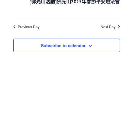
e
02
[佛光山活動]佛光山2025年春節平安燈法會
s
i
h
c
S
e
月
w
e
t
27
s
a
d
N
日
Previous Day
Next Day
r
a
a
c
t
v
h
i
e
Subscribe to calendar
a
g
.
a
n
t
d
i
V
o
i
n
e
w
s
N
a
v
i
g