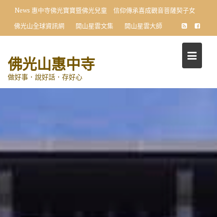
Skip
News
惠中寺佛光寶寶暨佛光兒童 信仰傳承喜成觀音菩薩契子女
to
佛光山全球資訊網
開山星雲文集
開山星雲大師
content
佛光山惠中寺
做好事．說好話．存好心