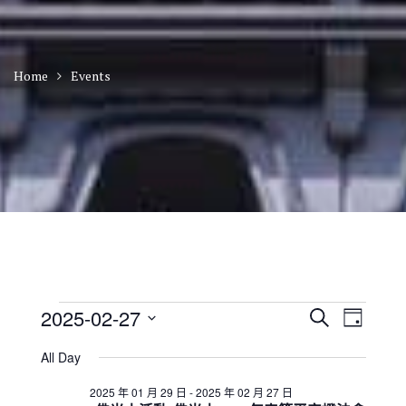
Home
Events
Events
E
E
2025-02-27
S
D
v
v
for
e
S
a
e
e
a
All Day
2025
n
e
y
n
r
t
年
l
t
2025 年 01 月 29 日
-
2025 年 02 月 27 日
c
V