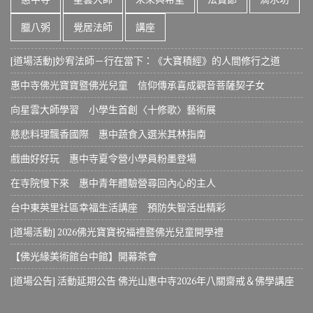
臘八粥
覺居法師
講座
[道場活動]妙宥法師－行在當下：《大寶積經》的人間修行之道
惠中寺佛光寶寶暨佛光兒童 信仰傳承喜成觀音菩薩契子女
向星雲大師學習 小學生首創〈十修歌〉藝術展
慈悲料理飄香國際 惠中蔬食入選米其林指南
戲曲好好玩 惠中寺夏令營小學員粉墨登場
在寺院慢下來 惠中青年體驗營尋回內心的主人
台中東英里社區幸福生活講座 預防失智活出精彩
[道場活動] 2026佛光寶寶祝福禮暨佛光兒童開學禮
【佛光緣美術館台中館】開幕茶會
[道場公告] 活動延期公告 佛光山惠中寺2026年八關齋戒＆佛學講座