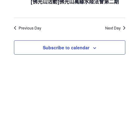
e
12
[佛光山活動]佛光山萬緣水陸法會第二期
s
i
h
c
S
e
月
w
e
t
06
s
a
d
N
日
Previous Day
Next Day
r
a
a
c
t
v
h
i
e
Subscribe to calendar
a
g
.
a
n
t
d
i
V
o
i
n
e
w
s
N
a
v
i
g