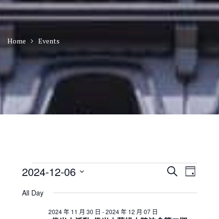
Home
Events
Events
E
E
2024-12-06
S
D
v
v
for
e
S
a
e
e
a
All Day
2024
n
e
y
n
r
t
年
l
t
2024 年 11 月 30 日
-
2024 年 12 月 07 日
c
V