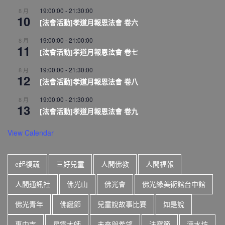
19:00:00
-
21:30:00
8 月
10
[法會活動]孝道月報恩法會 卷六
19:00:00
-
21:00:00
8 月
11
[法會活動]孝道月報恩法會 卷七
19:00:00
-
21:30:00
8 月
12
[法會活動]孝道月報恩法會 卷八
19:00:00
-
21:30:00
8 月
13
[法會活動]孝道月報恩法會 卷九
View Calendar
e起復蔬
三好兒童
人間佛教
人間福報
人間通訊社
佛光山
佛光會
佛光緣美術館台中館
佛光青年
佛誕節
兒童說故事比賽
如是說
惠中寺
星雲大師
未來與希望
法寶節
滴水坊