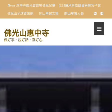
Skip
News
惠中寺佛光寶寶暨佛光兒童 信仰傳承喜成觀音菩薩契子女
to
佛光山全球資訊網
開山星雲文集
開山星雲大師
content
佛光山惠中寺
做好事．說好話．存好心