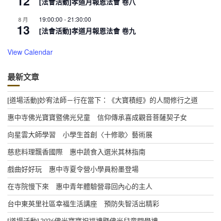
12
[法會活動]孝道月報恩法會 卷八
19:00:00
-
21:30:00
8 月
13
[法會活動]孝道月報恩法會 卷九
View Calendar
最新文章
[道場活動]妙宥法師－行在當下：《大寶積經》的人間修行之道
惠中寺佛光寶寶暨佛光兒童 信仰傳承喜成觀音菩薩契子女
向星雲大師學習 小學生首創〈十修歌〉藝術展
慈悲料理飄香國際 惠中蔬食入選米其林指南
戲曲好好玩 惠中寺夏令營小學員粉墨登場
在寺院慢下來 惠中青年體驗營尋回內心的主人
台中東英里社區幸福生活講座 預防失智活出精彩
[道場活動] 2026佛光寶寶祝福禮暨佛光兒童開學禮