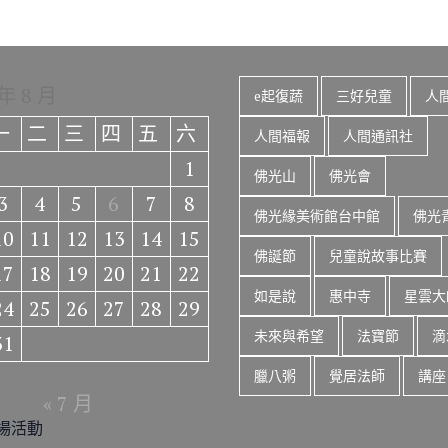
 年 8 月
e起復蔬
三好兒童
人
一
二
三
四
五
六
人間福報
人間通訊社
1
佛光山
佛光會
3
4
5
6
7
8
佛光緣美術館台中館
佛光
10
11
12
13
14
15
佛誕節
兒童說故事比賽
17
18
19
20
21
22
如是說
惠中寺
星雲大
24
25
26
27
28
29
未來與希望
法寶節
滴
31
臘八粥
覺居法師
講座
« 7 月
場活動