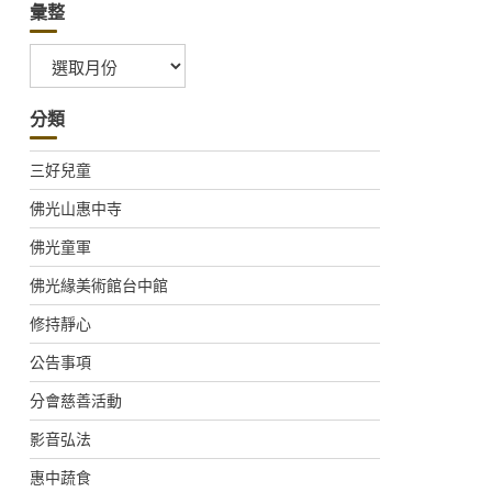
彙整
彙
整
分類
三好兒童
佛光山惠中寺
佛光童軍
佛光緣美術館台中館
修持靜心
公告事項
分會慈善活動
影音弘法
惠中蔬食