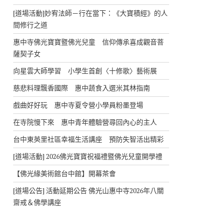
[道場活動]妙宥法師－行在當下：《大寶積經》的人
間修行之道
惠中寺佛光寶寶暨佛光兒童 信仰傳承喜成觀音菩
薩契子女
向星雲大師學習 小學生首創〈十修歌〉藝術展
慈悲料理飄香國際 惠中蔬食入選米其林指南
戲曲好好玩 惠中寺夏令營小學員粉墨登場
在寺院慢下來 惠中青年體驗營尋回內心的主人
台中東英里社區幸福生活講座 預防失智活出精彩
[道場活動] 2026佛光寶寶祝福禮暨佛光兒童開學禮
【佛光緣美術館台中館】開幕茶會
[道場公告] 活動延期公告 佛光山惠中寺2026年八關
齋戒＆佛學講座