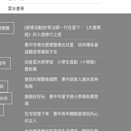
雲水書車
[道場活動]妙宥法師－行在當下：《大寶積
間佛教
經》的人間修行之道
惠中寺佛光寶寶暨佛光兒童 信仰傳承喜
成觀音菩薩契子女
向星雲大師學習 小學生首創〈十修歌〉
青年
藝術展
慈悲料理飄香國際 惠中蔬食入選米其林
指南
師
戲曲好好玩 惠中寺夏令營小學員粉墨登
水坊
場
在寺院慢下來 惠中青年體驗營尋回內心
的主人
台中東英里社區幸福生活講座 預防失智