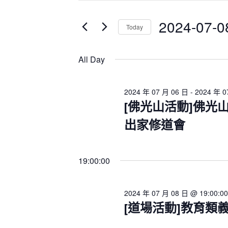
2024
t
n
年
t
e
2024-07-0
Today
07
s
r
S
K
月
S
e
e
e
08
All Day
a
y
l
日
r
w
e
c
o
c
2024 年 07 月 06 日
-
2024 年 0
h
r
t
[佛光山活動]佛光山
a
d
d
n
出家修道會
.
a
d
S
V
t
i
e
e
19:00:00
e
a
.
w
r
s
c
2024 年 07 月 08 日 @ 19:00:00
N
h
[道場活動]教育類
a
f
v
o