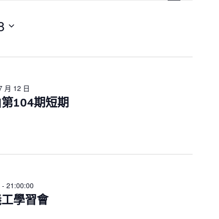
n
t
V
8
i
e
w
s
N
a
v
7 月 12 日
i
第104期短期
g
a
t
i
o
n
-
21:00:00
義工學習會