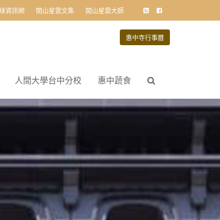
球資訊網
開山星雲文集
開山星雲大師
惠中寺行事曆
人間大學台中分校
惠中蔬食