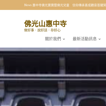
Skip
News
惠中寺佛光寶寶暨佛光兒童 信仰傳承喜成觀音菩薩
to
content
佛光山惠中寺
做好事．說好話．存好心
關於我們
最新活動訊息