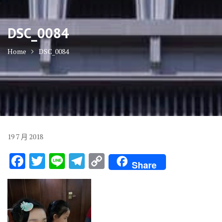
DSC_0084
Home
DSC_0084
19
7 月
2018
F
T
Li
T
C
Share
ac
w
n
el
o
e
it
e
e
p
b
te
gr
y