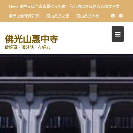
Skip
News
惠中寺佛光寶寶暨佛光兒童 信仰傳承喜成觀音菩薩契子女
to
佛光山全球資訊網
開山星雲文集
開山星雲大師
content
佛光山惠中寺
做好事．說好話．存好心