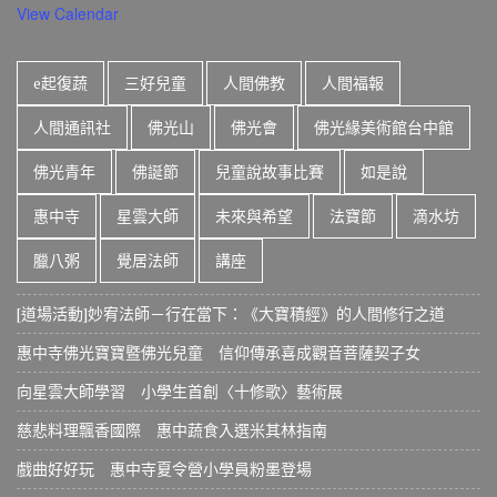
View Calendar
e起復蔬
三好兒童
人間佛教
人間福報
人間通訊社
佛光山
佛光會
佛光緣美術館台中館
佛光青年
佛誕節
兒童說故事比賽
如是說
惠中寺
星雲大師
未來與希望
法寶節
滴水坊
臘八粥
覺居法師
講座
[道場活動]妙宥法師－行在當下：《大寶積經》的人間修行之道
惠中寺佛光寶寶暨佛光兒童 信仰傳承喜成觀音菩薩契子女
向星雲大師學習 小學生首創〈十修歌〉藝術展
慈悲料理飄香國際 惠中蔬食入選米其林指南
戲曲好好玩 惠中寺夏令營小學員粉墨登場