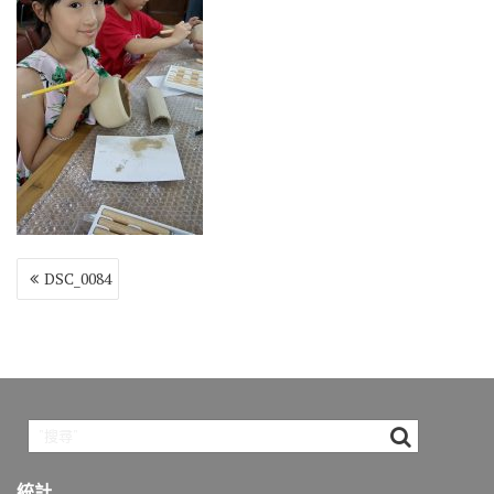
o
r
a
Li
o
m
n
k
k
文
DSC_0084
章
導
覽
統計