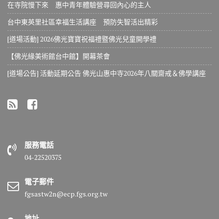
在寺院慢下來 惠中青年體驗營尋回內心的主人
台中東英里社區幸福生活講座 預防失智活出精彩
[道場活動] 2026佛光寶寶祝福禮暨佛光兒童開學禮
【佛光緣美術館台中館】開幕茶會
[道場公告] 活動延期公告 佛光山惠中寺2026年八關齋戒＆佛學講座
服務電話
04-22520375
電子郵件
fgsastw2n@ecp.fgs.org.tw
地址