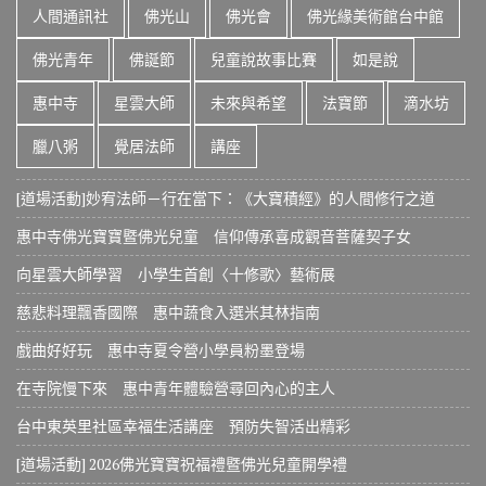
人間通訊社
佛光山
佛光會
佛光緣美術館台中館
佛光青年
佛誕節
兒童說故事比賽
如是說
惠中寺
星雲大師
未來與希望
法寶節
滴水坊
臘八粥
覺居法師
講座
[道場活動]妙宥法師－行在當下：《大寶積經》的人間修行之道
惠中寺佛光寶寶暨佛光兒童 信仰傳承喜成觀音菩薩契子女
向星雲大師學習 小學生首創〈十修歌〉藝術展
慈悲料理飄香國際 惠中蔬食入選米其林指南
戲曲好好玩 惠中寺夏令營小學員粉墨登場
在寺院慢下來 惠中青年體驗營尋回內心的主人
台中東英里社區幸福生活講座 預防失智活出精彩
[道場活動] 2026佛光寶寶祝福禮暨佛光兒童開學禮