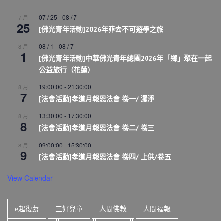
07 / 25
-
08 / 7
7 月
25
[佛光青年活動]2026年菲去不可遊學之旅
08 / 1
-
08 / 7
8 月
1
[佛光青年活動]中華佛光青年總團2026年「鄉」聚在一起
公益旅行（花蓮）
19:00:00
-
21:30:00
8 月
7
[法會活動]孝道月報恩法會 卷一/ 灑淨
13:30:00
-
17:30:00
8 月
8
[法會活動]孝道月報恩法會 卷二/ 卷三
09:00:00
-
15:30:00
8 月
9
[法會活動]孝道月報恩法會 卷四/ 上供/卷五
View Calendar
e起復蔬
三好兒童
人間佛教
人間福報