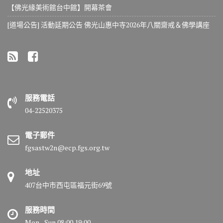
【佛光緣美術館台中館】開幕茶會
[道場公告] 活動延期公告 佛光山惠中寺2026年八關齋戒＆佛學講座
服務電話
04-22520375
電子郵件
fgsastw2n@ecp.fgs.org.tw
地址
407台中市西屯區福元街69號
服務時間
Mon - Sun 08:00 19:00