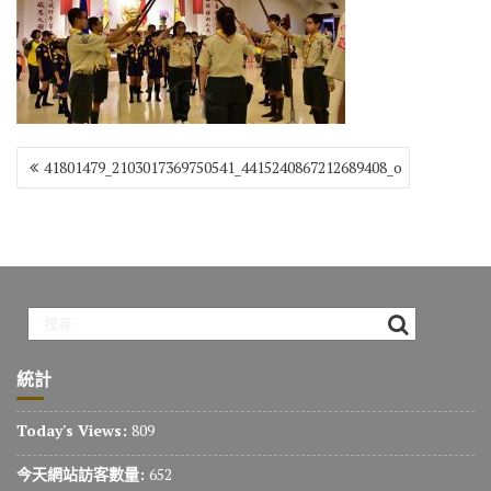
o
r
a
Li
o
m
n
k
k
文
41801479_2103017369750541_4415240867212689408_o
章
導
覽
統計
Today's Views:
809
今天網站訪客數量:
652