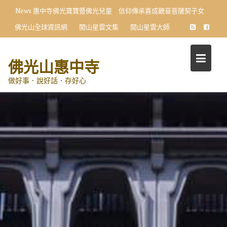
Skip
News
惠中寺佛光寶寶暨佛光兒童 信仰傳承喜成觀音菩薩契子女
to
佛光山全球資訊網
開山星雲文集
開山星雲大師
content
佛光山惠中寺
做好事．說好話．存好心