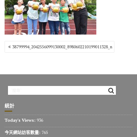
o
r
a
Li
o
m
n
k
k
文
38799994_2042556099130002_8980602210199011328_n
章
導
覽
統計
Today's Views:
936
今天網站訪客數量:
765