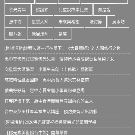
佛光青年
佛誕節
兒童說故事比賽
如是說
惠中寺
星雲大師
未來與希望
法寶節
滴水坊
臘八粥
覺居法師
講座
[道場活動]妙宥法師－行在當下：《大寶積經》的人間修行之道
惠中寺佛光寶寶暨佛光兒童 信仰傳承喜成觀音菩薩契子女
向星雲大師學習 小學生首創〈十修歌〉藝術展
慈悲料理飄香國際 惠中蔬食入選米其林指南
戲曲好好玩 惠中寺夏令營小學員粉墨登場
在寺院慢下來 惠中青年體驗營尋回內心的主人
台中東英里社區幸福生活講座 預防失智活出精彩
[道場活動] 2026佛光寶寶祝福禮暨佛光兒童開學禮
【佛光緣美術館台中館】開幕茶會