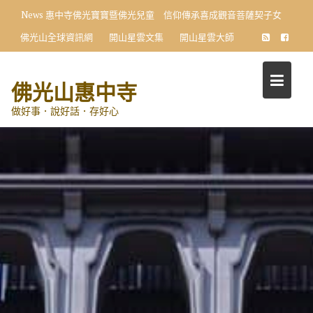
Skip
News
惠中寺佛光寶寶暨佛光兒童 信仰傳承喜成觀音菩薩契子女
to
佛光山全球資訊網
開山星雲文集
開山星雲大師
content
佛光山惠中寺
做好事．說好話．存好心