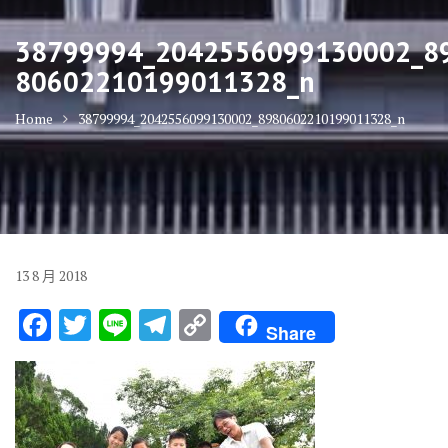
38799994_2042556099130002_8
80602210199011328_n
Home
38799994_2042556099130002_8980602210199011328_n
13
8 月
2018
F
T
Li
T
C
Share
ac
w
n
el
o
e
it
e
e
p
b
te
gr
y