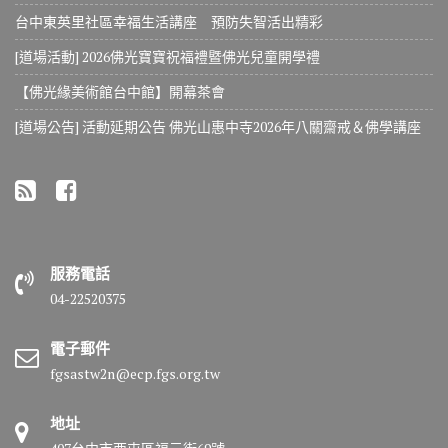
台中東英里社區幸福生活講座 預防失智活出精彩
[道場活動] 2026佛光寶寶祝福禮暨佛光兒童開學禮
【佛光緣美術館台中館】開幕茶會
[道場公告] 活動延期公告 佛光山惠中寺2026年八關齋戒＆佛學講座
服務電話
04-22520375
電子郵件
fgsastw2n@ecp.fgs.org.tw
地址