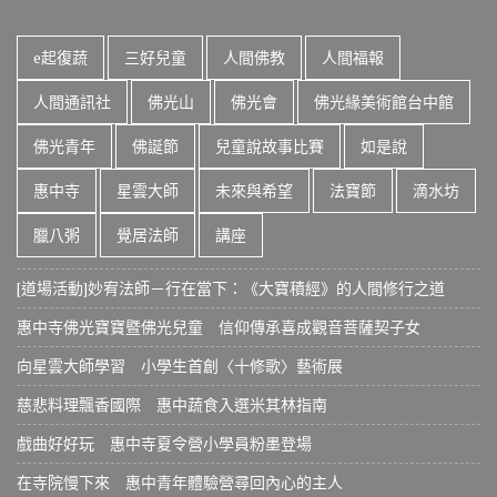
e起復蔬
三好兒童
人間佛教
人間福報
人間通訊社
佛光山
佛光會
佛光緣美術館台中館
佛光青年
佛誕節
兒童說故事比賽
如是說
惠中寺
星雲大師
未來與希望
法寶節
滴水坊
臘八粥
覺居法師
講座
[道場活動]妙宥法師－行在當下：《大寶積經》的人間修行之道
惠中寺佛光寶寶暨佛光兒童 信仰傳承喜成觀音菩薩契子女
向星雲大師學習 小學生首創〈十修歌〉藝術展
慈悲料理飄香國際 惠中蔬食入選米其林指南
戲曲好好玩 惠中寺夏令營小學員粉墨登場
在寺院慢下來 惠中青年體驗營尋回內心的主人