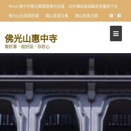
Skip
News
惠中寺佛光寶寶暨佛光兒童 信仰傳承喜成觀音菩薩契子女
to
佛光山全球資訊網
開山星雲文集
開山星雲大師
content
佛光山惠中寺
做好事．說好話．存好心