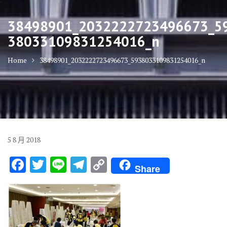
38498901_2032222723496673_5
38033109831254016_n
Home
38498901_2032222723496673_5938033109831254016_n
5
8 月
2018
F
T
Li
T
C
Share
ac
w
n
el
o
e
it
e
e
p
b
te
gr
y