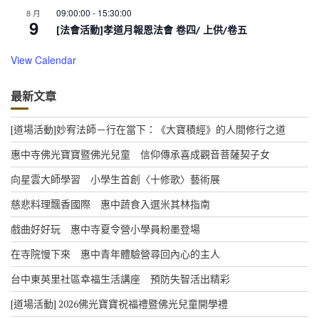
09:00:00
-
15:30:00
8 月
9
[法會活動]孝道月報恩法會 卷四/ 上供/卷五
View Calendar
最新文章
[道場活動]妙宥法師－行在當下：《大寶積經》的人間修行之道
惠中寺佛光寶寶暨佛光兒童 信仰傳承喜成觀音菩薩契子女
向星雲大師學習 小學生首創〈十修歌〉藝術展
慈悲料理飄香國際 惠中蔬食入選米其林指南
戲曲好好玩 惠中寺夏令營小學員粉墨登場
在寺院慢下來 惠中青年體驗營尋回內心的主人
台中東英里社區幸福生活講座 預防失智活出精彩
[道場活動] 2026佛光寶寶祝福禮暨佛光兒童開學禮