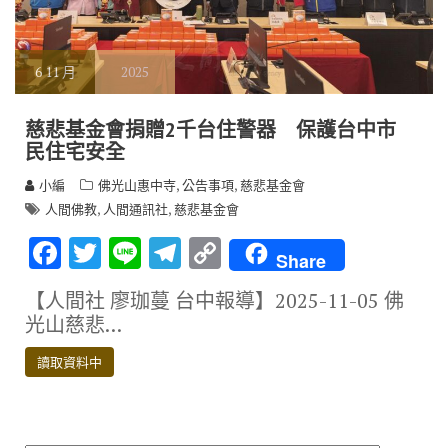
6
11 月
2025
慈悲基金會捐贈2千台住警器 保護台中市
民住宅安全
,
,
小編
佛光山惠中寺
公告事項
慈悲基金會
,
,
人間佛教
人間通訊社
慈悲基金會
F
T
Li
T
C
Share
ac
w
n
el
o
【人間社 廖珈蔓 台中報導】2025-11-05 佛
e
it
e
e
p
光山慈悲…
b
te
gr
y
讀取資料中
o
r
a
Li
o
m
n
k
k