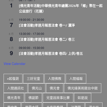
8 月
1
[佛光青年活動]中華佛光青年總團2026年「鄉」聚在一起
公益旅行（花蓮）
19:00:00
-
21:30:00
8 月
7
[法會活動]孝道月報恩法會 卷一/ 灑淨
13:30:00
-
17:30:00
8 月
8
[法會活動]孝道月報恩法會 卷二/ 卷三
09:00:00
-
15:30:00
8 月
9
[法會活動]孝道月報恩法會 卷四/ 上供/卷五
View Calendar
e起復蔬
三好兒童
人間佛教
人間福報
人間通訊社
佛光山
佛光會
佛光緣美術館台中館
佛光青年
佛誕節
兒童說故事比賽
如是說