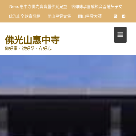
Skip
News
惠中寺佛光寶寶暨佛光兒童 信仰傳承喜成觀音菩薩契子女
to
佛光山全球資訊網
開山星雲文集
開山星雲大師
content
佛光山惠中寺
做好事．說好話．存好心