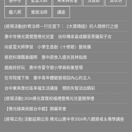
惠中寺
星雲大師
未來與希望
法寶節
滴水坊
臘八粥
覺居法師
講座
[道場活動]妙宥法師－行在當下：《大寶積經》的人間修行之道
惠中寺佛光寶寶暨佛光兒童 信仰傳承喜成觀音菩薩契子女
向星雲大師學習 小學生首創〈十修歌〉藝術展
慈悲料理飄香國際 惠中蔬食入選米其林指南
戲曲好好玩 惠中寺夏令營小學員粉墨登場
在寺院慢下來 惠中青年體驗營尋回內心的主人
台中東英里社區幸福生活講座 預防失智活出精彩
[道場活動] 2026佛光寶寶祝福禮暨佛光兒童開學禮
【佛光緣美術館台中館】開幕茶會
[道場公告] 活動延期公告 佛光山惠中寺2026年八關齋戒＆佛學講座