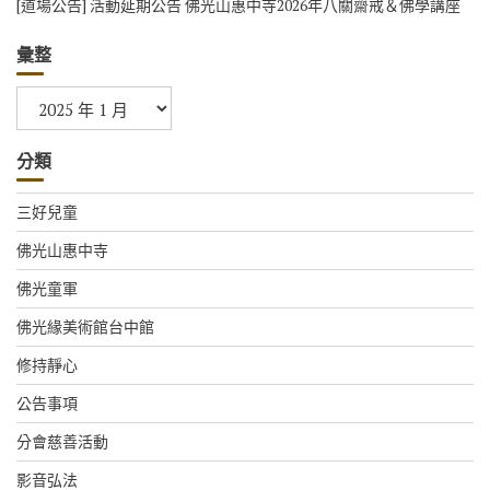
[道場公告] 活動延期公告 佛光山惠中寺2026年八關齋戒＆佛學講座
彙整
彙
整
分類
三好兒童
佛光山惠中寺
佛光童軍
佛光緣美術館台中館
修持靜心
公告事項
分會慈善活動
影音弘法