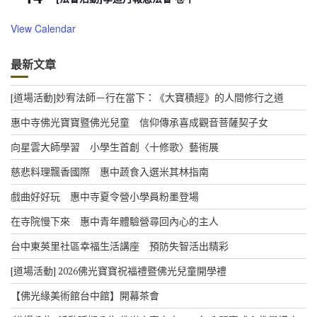
View Calendar
最新文章
[道場活動]妙宥法師－行在當下：《大寶積經》的人間修行之道
惠中寺佛光寶寶暨佛光兒童 信仰傳承喜成觀音菩薩契子女
向星雲大師學習 小學生首創〈十修歌〉藝術展
慈悲料理飄香國際 惠中蔬食入選米其林指南
戲曲好好玩 惠中寺夏令營小學員粉墨登場
在寺院慢下來 惠中青年體驗營尋回內心的主人
台中東英里社區幸福生活講座 預防失智活出精彩
[道場活動] 2026佛光寶寶祝福禮暨佛光兒童開學禮
【佛光緣美術館台中館】開幕茶會