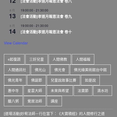
12
[法會活動]孝道月報恩法會 卷八
19:00:00
-
21:30:00
8 月
13
[法會活動]孝道月報恩法會 卷九
19:00:00
-
21:30:00
8 月
14
[法會活動]孝道月報恩法會 卷十
View Calendar
e起復蔬
三好兒童
人間佛教
人間福報
人間通訊社
佛光山
佛光會
佛光緣美術館台中館
佛光青年
佛誕節
兒童說故事比賽
如是說
惠中寺
星雲大師
未來與希望
法寶節
滴水坊
臘八粥
覺居法師
講座
[道場活動]妙宥法師－行在當下：《大寶積經》的人間修行之道