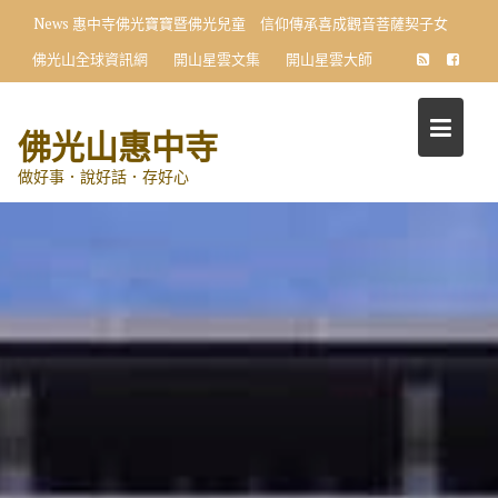
Skip
News
惠中寺佛光寶寶暨佛光兒童 信仰傳承喜成觀音菩薩契子女
to
佛光山全球資訊網
開山星雲文集
開山星雲大師
content
佛光山惠中寺
做好事．說好話．存好心