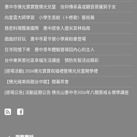
惠中寺佛光寶寶暨佛光兒童 信仰傳承喜成觀音菩薩契子女
向星雲大師學習 小學生首創〈十修歌〉藝術展
慈悲料理飄香國際 惠中蔬食入選米其林指南
戲曲好好玩 惠中寺夏令營小學員粉墨登場
在寺院慢下來 惠中青年體驗營尋回內心的主人
台中東英里社區幸福生活講座 預防失智活出精彩
[道場活動] 2026佛光寶寶祝福禮暨佛光兒童開學禮
【佛光緣美術館台中館】開幕茶會
[道場公告] 活動延期公告 佛光山惠中寺2026年八關齋戒＆佛學講座