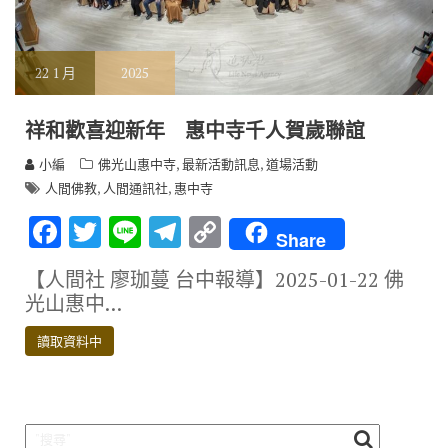
22
1 月
2025
祥和歡喜迎新年 惠中寺千人賀歲聯誼
,
,
小編
佛光山惠中寺
最新活動訊息
道場活動
,
,
人間佛教
人間通訊社
惠中寺
F
T
Li
T
C
Share
ac
w
n
el
o
【人間社 廖珈蔓 台中報導】2025-01-22 佛
e
it
e
e
p
光山惠中…
b
te
gr
y
讀取資料中
o
r
a
Li
o
m
n
k
k