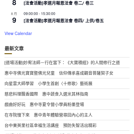
8
[法會活動]孝道月報恩法會 卷二/ 卷三
09:00:00
-
15:30:00
8 月
9
[法會活動]孝道月報恩法會 卷四/ 上供/卷五
View Calendar
最新文章
[道場活動]妙宥法師－行在當下：《大寶積經》的人間修行之道
惠中寺佛光寶寶暨佛光兒童 信仰傳承喜成觀音菩薩契子女
向星雲大師學習 小學生首創〈十修歌〉藝術展
慈悲料理飄香國際 惠中蔬食入選米其林指南
戲曲好好玩 惠中寺夏令營小學員粉墨登場
在寺院慢下來 惠中青年體驗營尋回內心的主人
台中東英里社區幸福生活講座 預防失智活出精彩