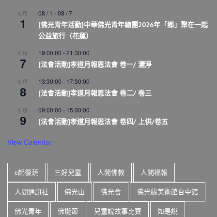
08 / 1
-
08 / 7
8 月
1
[佛光青年活動]中華佛光青年總團2026年「鄉」聚在一起
公益旅行（花蓮）
19:00:00
-
21:30:00
8 月
7
[法會活動]孝道月報恩法會 卷一/ 灑淨
13:30:00
-
17:30:00
8 月
8
[法會活動]孝道月報恩法會 卷二/ 卷三
09:00:00
-
15:30:00
8 月
9
[法會活動]孝道月報恩法會 卷四/ 上供/卷五
View Calendar
e起復蔬
三好兒童
人間佛教
人間福報
人間通訊社
佛光山
佛光會
佛光緣美術館台中館
佛光青年
佛誕節
兒童說故事比賽
如是說