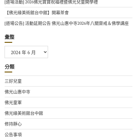
[道場活動] 2026佛光寶寶祝福禮暨佛光兒童開學禮
【佛光緣美術館台中館】開幕茶會
[道場公告] 活動延期公告 佛光山惠中寺2026年八關齋戒＆佛學講座
彙整
彙
整
分類
三好兒童
佛光山惠中寺
佛光童軍
佛光緣美術館台中館
修持靜心
公告事項