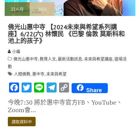
22
6 月
2024
佛光山惠中寺 【2024未來與希望系列講
座】6/22(六) 林懷民 《巴黎 倫敦 莫斯科和
池上的孩子》
小編
,
,
,
,
佛光山惠中寺
教育人文
最新活動訊息
未來與希望講座
道場活
動
,
,
人間佛教
惠中寺
未來與希望
F
T
Li
T
C
Share
ac
w
n
el
o
今晚7:30 將於惠中寺官方FB、YouTube、
e
it
e
e
p
Zoom會…
b
te
gr
y
讀取資料中
o
r
a
Li
o
m
n