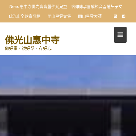
Skip
News
惠中寺佛光寶寶暨佛光兒童 信仰傳承喜成觀音菩薩契子女
to
佛光山全球資訊網
開山星雲文集
開山星雲大師
content
佛光山惠中寺
做好事．說好話．存好心