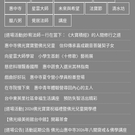
惠中寺
星雲大師
未來與希望
法寶節
滴水坊
臘八粥
覺居法師
講座
[道場活動]妙宥法師－行在當下：《大寶積經》的人間修行之道
惠中寺佛光寶寶暨佛光兒童 信仰傳承喜成觀音菩薩契子女
向星雲大師學習 小學生首創〈十修歌〉藝術展
慈悲料理飄香國際 惠中蔬食入選米其林指南
戲曲好好玩 惠中寺夏令營小學員粉墨登場
在寺院慢下來 惠中青年體驗營尋回內心的主人
台中東英里社區幸福生活講座 預防失智活出精彩
[道場活動] 2026佛光寶寶祝福禮暨佛光兒童開學禮
【佛光緣美術館台中館】開幕茶會
[道場公告] 活動延期公告 佛光山惠中寺2026年八關齋戒＆佛學講座