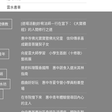
雲水書車
[道場活動]妙宥法師－行在當下：《大寶積
間佛教
經》的人間修行之道
惠中寺佛光寶寶暨佛光兒童 信仰傳承喜
成觀音菩薩契子女
向星雲大師學習 小學生首創〈十修歌〉
青年
藝術展
慈悲料理飄香國際 惠中蔬食入選米其林
指南
師
戲曲好好玩 惠中寺夏令營小學員粉墨登
水坊
場
在寺院慢下來 惠中青年體驗營尋回內心
的主人
台中東英里社區幸福生活講座 預防失智