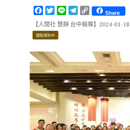
F
T
Li
T
C
Share
ac
w
n
el
o
【人間社 慧靜 台中報導】2024-01-18
e
it
e
e
p
b
te
gr
y
讀取資料中
o
r
a
Li
o
m
n
k
k