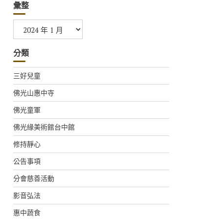
彙整
彙
整
分類
三好兒童
佛光山惠中寺
佛光童軍
佛光緣美術館台中館
修持靜心
公告事項
分會慈善活動
影音弘法
惠中蔬食