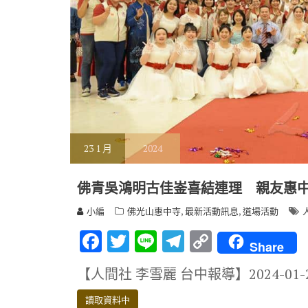
23
1 月
2024
佛青吳鴻明古佳崟喜結連理 親友惠
,
,
小編
佛光山惠中寺
最新活動訊息
道場活動
F
T
Li
T
C
Share
ac
w
n
el
o
【人間社 李雪麗 台中報導】2024-01
e
it
e
e
p
b
te
gr
y
讀取資料中