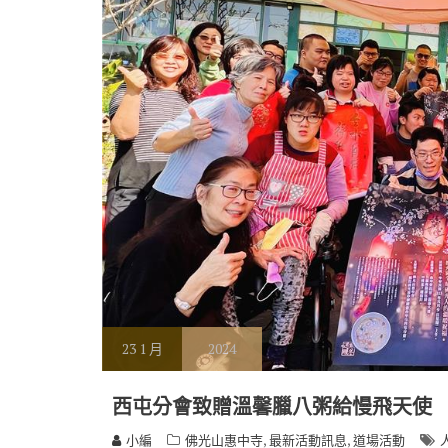
23
1 月
2024
西屯分會致贈溫馨臘八粥給慢飛天使
,
,
小編
佛光山惠中寺
最新活動訊息
道場活動