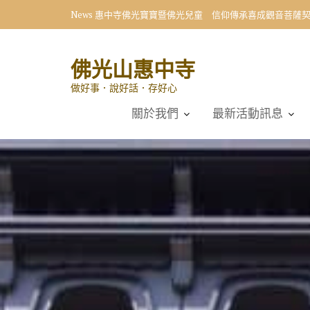
Skip
News
惠中寺佛光寶寶暨佛光兒童 信仰傳承喜成觀音菩薩
to
content
佛光山惠中寺
做好事．說好話．存好心
關於我們
最新活動訊息