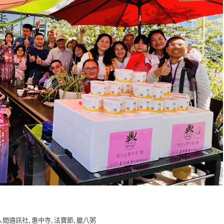
,
,
,
人間通訊社
惠中寺
法寶節
臘八粥