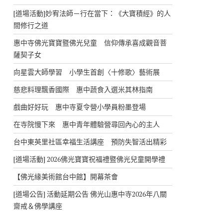
[道場活動]妙宥法師－行在當下：《大寶積經》的人
間修行之道
惠中寺佛光寶寶暨佛光兒童 信仰傳承喜成觀音菩
薩契子女
向星雲大師學習 小學生首創〈十修歌〉藝術展
慈悲料理飄香國際 惠中蔬食入選米其林指南
戲曲好好玩 惠中寺夏令營小學員粉墨登場
在寺院慢下來 惠中青年體驗營尋回內心的主人
台中東英里社區幸福生活講座 預防失智活出精彩
[道場活動] 2026佛光寶寶祝福禮暨佛光兒童開學禮
【佛光緣美術館台中館】開幕茶會
[道場公告] 活動延期公告 佛光山惠中寺2026年八關
齋戒＆佛學講座