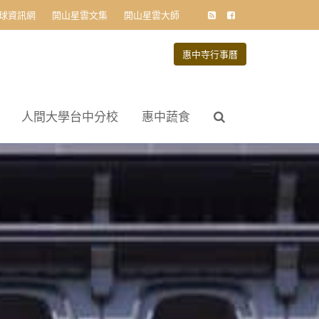
球資訊網
開山星雲文集
開山星雲大師
惠中寺行事曆
人間大學台中分校
惠中蔬食