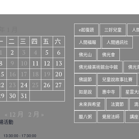
 年 1 月
e起復蔬
三好兒童
人
一
二
三
四
五
六
人間福報
人間通訊社
1
2
3
4
5
6
佛光山
佛光會
8
9
10
11
12
13
佛光緣美術館台中館
佛光
15
16
17
18
19
20
佛誕節
兒童說故事比賽
22
23
24
25
26
27
如是說
惠中寺
星雲大
29
30
31
未來與希望
法寶節
滴
« 12 月
2 月 »
臘八粥
覺居法師
講座
場活動
13:30:00
-
17:30:00