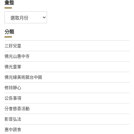
彙整
彙
整
分類
三好兒童
佛光山惠中寺
佛光童軍
佛光緣美術館台中館
修持靜心
公告事項
分會慈善活動
影音弘法
惠中蔬食