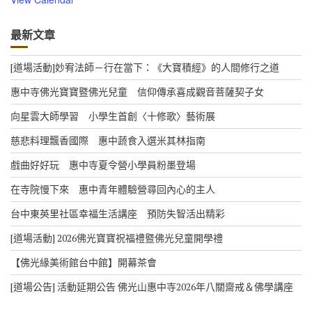
最新文章
[道場活動]妙宥法師－行在當下：《大寶積經》的人間修行之道
惠中寺佛光寶寶暨佛光兒童 信仰傳承喜成觀音菩薩契子女
向星雲大師學習 小學生首創〈十修歌〉藝術展
慈悲料理飄香國際 惠中蔬食入選米其林指南
戲曲好好玩 惠中寺夏令營小學員粉墨登場
在寺院慢下來 惠中青年體驗營尋回內心的主人
台中東英里社區幸福生活講座 預防失智活出精彩
[道場活動] 2026佛光寶寶祝福禮暨佛光兒童開學禮
【佛光緣美術館台中館】開幕茶會
[道場公告] 活動延期公告 佛光山惠中寺2026年八關齋戒＆佛學講座