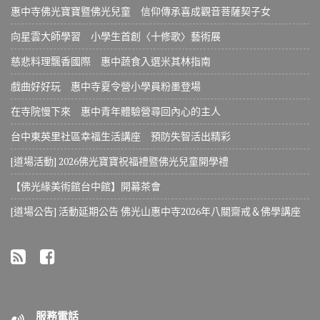
惠中寺佛光寶寶暨佛光兒童 信仰傳承喜成觀音菩薩契子女
向星雲大師學習 小學生首創〈十修歌〉藝術展
慈悲料理飄香國際 惠中蔬食入選米其林指南
戲曲好好玩 惠中寺夏令營小學員粉墨登場
在寺院慢下來 惠中青年體驗營尋回內心的主人
台中東英里社區幸福生活講座 預防失智活出精彩
[道場活動] 2026佛光寶寶祝福禮暨佛光兒童開學禮
【佛光緣美術館台中館】開幕茶會
[道場公告] 活動延期公告 佛光山惠中寺2026年八關齋戒＆佛學講座
服務電話