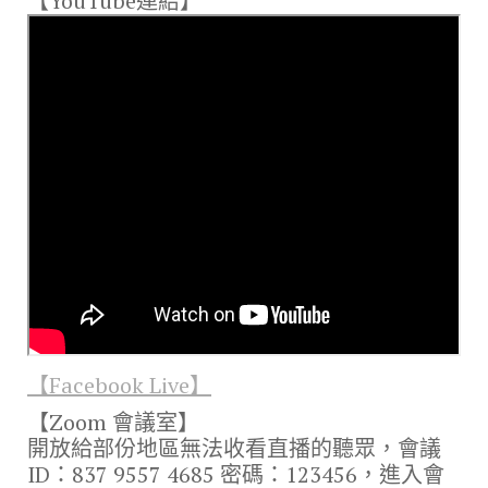
【YouTube連結】
o
m
n
k
k
【Facebook Live】
【Zoom 會議室】
開放給部份地區無法收看直播的聽眾，會議
ID：837 9557 4685 密碼：123456，進入會