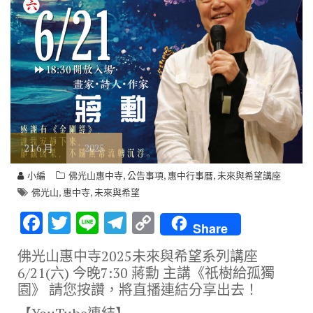
21
6 月
2025
,
,
,
小編
佛光山惠中寺
公告事項
惠中行事曆
未來與希望講座
,
,
佛光山
惠中寺
未來與希望
F
T
Li
T
C
Share
ac
w
n
el
o
佛光山惠中寺2025未來與希望系列講座
e
it
e
e
p
6/21(六) 今晚7:30 蔣勳 主講《祇樹給孤獨
b
te
gr
y
園》 請您按讚，將直播連結分享出去！
o
r
a
Li