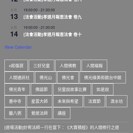
19:00:00
-
21:30:00
8 月
13
[法會活動]孝道月報恩法會 卷九
19:00:00
-
21:30:00
8 月
14
[法會活動]孝道月報恩法會 卷十
View Calendar
e起復蔬
三好兒童
人間佛教
人間福報
人間通訊社
佛光山
佛光會
佛光緣美術館台中館
佛光青年
佛誕節
兒童說故事比賽
如是說
惠中寺
星雲大師
未來與希望
法寶節
滴水坊
臘八粥
覺居法師
講座
[道場活動]妙宥法師－行在當下：《大寶積經》的人間修行之道