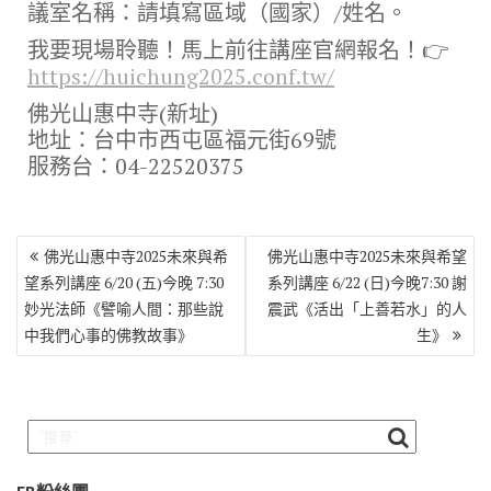
議室名稱：請填寫區域（國家）/姓名。
我要現場聆聽！馬上前往講座官網報名！👉
https://huichung2025.conf.tw/
佛光山惠中寺(新址)
地址：台中市西屯區福元街69號
服務台：04-22520375
文
佛光山惠中寺2025未來與希
佛光山惠中寺2025未來與希望
章
望系列講座 6/20 (五)今晚 7:30
系列講座 6/22 (日)今晚7:30 謝
導
妙光法師《譬喻人間：那些說
震武《活出「上善若水」的人
覽
中我們心事的佛教故事》
生》