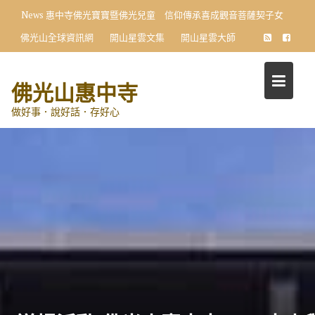
Skip
News
惠中寺佛光寶寶暨佛光兒童 信仰傳承喜成觀音菩薩契子女
to
佛光山全球資訊網
開山星雲文集
開山星雲大師
content
佛光山惠中寺
做好事．說好話．存好心