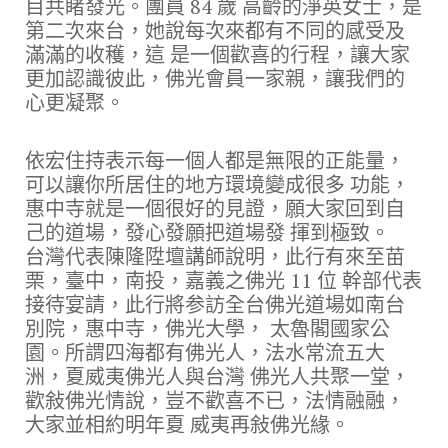
目共睹發光。團員 84 歲 高齡的淨英女士，是
第二次來台，她說每次來都有不同的感受及
滿滿的收穫，這 是一個歡喜的行程，讓大家
更加認識彼此，佛光會員一家親，讓我們的
心更凝聚。
依宏住持表示每一個人都是無限的正能量，
可以讓你所居住的地方環境變成很多 功能，
惠中寺就是一個很好的見證，願大家回到自
己的道場，發心發願把道場發 揮到極致。
台灣代表陳隆陞壇講師說明，此行有來至苗
栗，臺中，南投，嘉義之佛光 11 位 幹部代表
接待宴請，此行將参訪全台佛光道場如南台
別院，惠中寺，佛光大學， 太魯閣國家公
園。所謂四海都有佛光人，法水常流五大
洲，夏威夷佛光人與台灣 佛光人共聚一堂，
歡敍佛光情說，豈不歡喜不已，法情融融，
大家並相約明年夏 威夷再敍佛光緣。