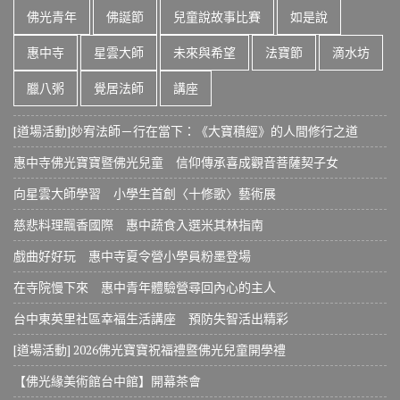
佛光青年
佛誕節
兒童說故事比賽
如是說
惠中寺
星雲大師
未來與希望
法寶節
滴水坊
臘八粥
覺居法師
講座
[道場活動]妙宥法師－行在當下：《大寶積經》的人間修行之道
惠中寺佛光寶寶暨佛光兒童 信仰傳承喜成觀音菩薩契子女
向星雲大師學習 小學生首創〈十修歌〉藝術展
慈悲料理飄香國際 惠中蔬食入選米其林指南
戲曲好好玩 惠中寺夏令營小學員粉墨登場
在寺院慢下來 惠中青年體驗營尋回內心的主人
台中東英里社區幸福生活講座 預防失智活出精彩
[道場活動] 2026佛光寶寶祝福禮暨佛光兒童開學禮
【佛光緣美術館台中館】開幕茶會