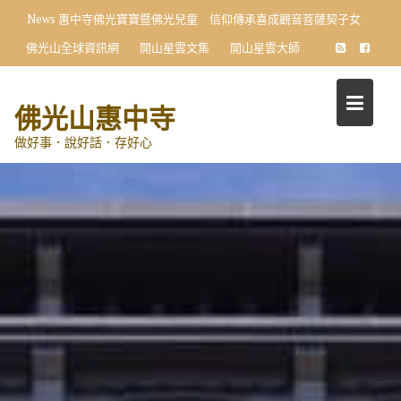
Skip
News
惠中寺佛光寶寶暨佛光兒童 信仰傳承喜成觀音菩薩契子女
to
佛光山全球資訊網
開山星雲文集
開山星雲大師
content
佛光山惠中寺
做好事．說好話．存好心