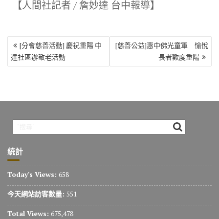
【人間社記者 / 詹妙達 台中報導】
文
[分會慈善活動] 慶祝重陽 中
[慈善公益]惠中佛光童軍 愉悅
章
達社區辦敬老活動
長者歡度重陽
導
覽
統計
Today's Views:
658
今天網站訪客數量:
551
Total Views:
675,478