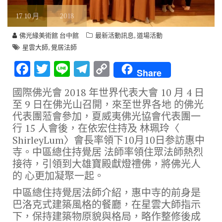
17
10 月
2018
,
佛光緣美術館 台中館
最新活動訊息
道場活動
,
星雲大師
覺居法師
F
T
Li
T
C
Share
ac
w
n
el
o
國際佛光會 2018 年世界代表大會 10 月 4 日
e
it
e
e
p
至 9 日在佛光山召開，來至世界各地 的佛光
b
te
gr
y
代表團蒞會參加，夏威夷佛光協會代表團一
行 15 人會後，在依宏住持及 林珮玲〈
o
r
a
Li
ShirleyLum〉會長率領下10月10日参訪惠中
o
m
n
寺。中區總住持覺居 法師率領住眾法師熱烈
k
k
接待，引領到大雄寶殿獻燈禮佛，將佛光人
的 心更加凝聚一起。
中區總住持覺居法師介紹，惠中寺的前身是
巴洛克式建築風格的餐廳，在星雲大師指示
下，保持建築物原貌與格局，略作整修後成