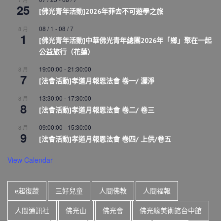
25
[佛光青年活動]2026年菲去不可遊學之旅
08 / 1
-
08 / 7
8 月
1
[佛光青年活動]中華佛光青年總團2026年「鄉」聚在一起
公益旅行（花蓮）
19:00:00
-
21:30:00
8 月
7
[法會活動]孝道月報恩法會 卷一/ 灑淨
13:30:00
-
17:30:00
8 月
8
[法會活動]孝道月報恩法會 卷二/ 卷三
09:00:00
-
15:30:00
8 月
9
[法會活動]孝道月報恩法會 卷四/ 上供/卷五
View Calendar
e起復蔬
三好兒童
人間佛教
人間福報
人間通訊社
佛光山
佛光會
佛光緣美術館台中館