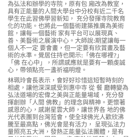
為弘法和辦學的寺院，原有包 廂改為教室，
具有正能量的人間大學台中分校有近二千名
學生在此習佛學習新知， 充分發揮寺院教育
化的功能。也將此一個藝術建築推廣為美術
館，讓每一個藝術 家有平台可以展現真、
善、美藝術之展演中心。大師說:期望讓每一
個人不一定 要會畫，但一定要有欣賞畫及藝
術的水準。覺居住持也開示:「佛在哪裡?」
「佛 在心中」，所謂感應就是要有一顆虔誠
心，帶領點亮一盞祈福明燈。
林珮玲會長表示，會好好珍惜這短暫時刻的
相處，讓他深深感受到惠中寺 從 餐 廳轉變為
弘法道場的宏偉之美
與正能量場域，充分發
揮創辦「人間 佛教」的理念與精神。更懷著
感恩的心，感謝星雲大師，讓世界各 地的佛
光代表團到台灣蒞會，使全球佛光人歡欣沸
騰至最高點，佛光會是有活力， 呈現弘法力
量照亮五大洲，發熱正能量弘法團體，是有