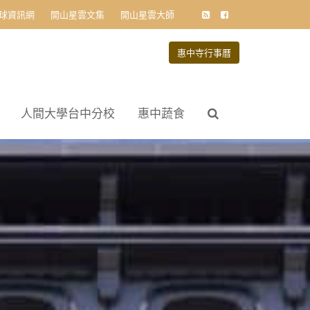
球資訊網
開山星雲文集
開山星雲大師
惠中寺行事曆
人間大學台中分校
惠中蔬食