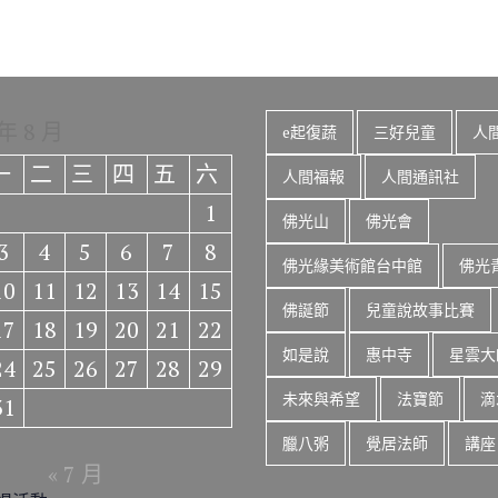
 年 8 月
e起復蔬
三好兒童
人
一
二
三
四
五
六
人間福報
人間通訊社
1
佛光山
佛光會
3
4
5
6
7
8
佛光緣美術館台中館
佛光
10
11
12
13
14
15
佛誕節
兒童說故事比賽
17
18
19
20
21
22
如是說
惠中寺
星雲大
24
25
26
27
28
29
未來與希望
法寶節
滴
31
臘八粥
覺居法師
講座
« 7 月