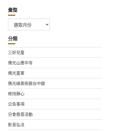
彙整
彙
整
分類
三好兒童
佛光山惠中寺
佛光童軍
佛光緣美術館台中館
修持靜心
公告事項
分會慈善活動
影音弘法