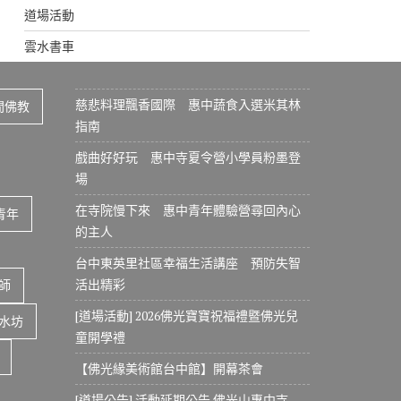
道場活動
雲水書車
慈悲料理飄香國際 惠中蔬食入選米其林
間佛教
指南
戲曲好好玩 惠中寺夏令營小學員粉墨登
場
在寺院慢下來 惠中青年體驗營尋回內心
青年
的主人
台中東英里社區幸福生活講座 預防失智
活出精彩
師
[道場活動] 2026佛光寶寶祝福禮暨佛光兒
水坊
童開學禮
【佛光緣美術館台中館】開幕茶會
[道場公告] 活動延期公告 佛光山惠中寺