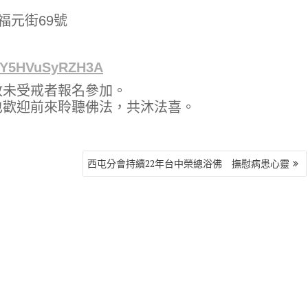
福元街69號
WDY5HVuSyRZH3A
放未受戒者報名參加。
也歡迎前來聆聽佛法，共沐法喜。
西屯分會持續22年台中榮總浴佛 撫慰病患心靈