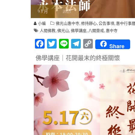
9
5 月
2025
,
,
,
小編
佛光山惠中寺
修持靜心
公告事項
惠中行事
,
,
,
,
人間佛教
佛光山
佛學講座
八關齋戒
惠中寺
F
T
Li
T
C
Share
ac
w
n
el
o
佛學講座｜
花開最末的終極關懷
e
it
e
e
p
b
te
gr
y
o
r
a
Li
o
m
n
k
k