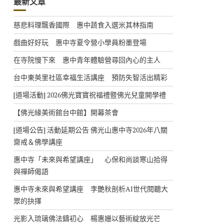
最新文章
慈悲料理飄香國際 惠中蔬食入選米其林指南
戲曲好好玩 惠中寺夏令營小學員粉墨登場
在寺院慢下來 惠中青年體驗營尋回內心的主人
台中東英里社區幸福生活講座 預防失智活出精彩
[道場活動] 2026佛光寶寶祝福禮暨佛光兒童開學禮
【佛光緣美術館台中館】開幕茶會
[道場公告] 活動延期公告 佛光山惠中寺2026年八關
齋戒＆佛學講座
惠中寺「未來與希望講座」 心保和尚談寒山拾得
與禪師偈語
惠中寺未來與希望講座 李艷秋剖析AI世代閱聽大
眾的抉擇
光影入琉璃佛法鑄初心 楊惠姗以藝術綻放光芒