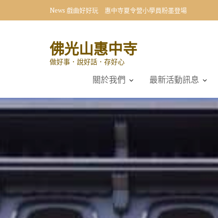
Skip
News
在寺院慢下來 惠中青年體驗營尋回內心的主人
to
content
佛光山惠中寺
做好事．說好話．存好心
關於我們
最新活動訊息