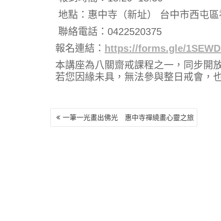
地點：惠中寺（新址） 台中市西屯區
聯絡電話：0422520375
報名連結：
https://forms.gle/1SE
本講座為八關齋戒課程之一，同步開
若您因緣未具，無法參與整日戒會，
文
一筆一光畫出佛光 惠中寺禪繞畫心靈之旅
章
導
覽