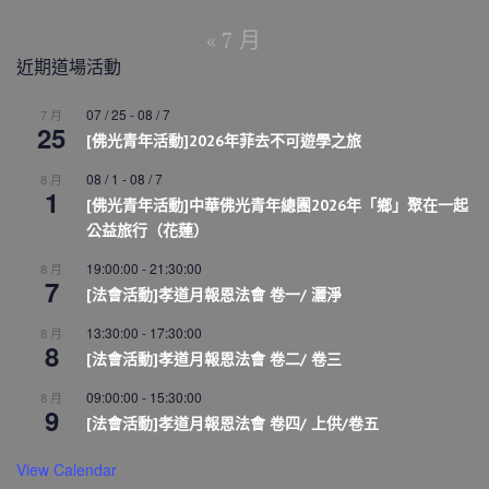
« 7 月
近期道場活動
07 / 25
-
08 / 7
7 月
25
[佛光青年活動]2026年菲去不可遊學之旅
08 / 1
-
08 / 7
8 月
1
[佛光青年活動]中華佛光青年總團2026年「鄉」聚在一起
公益旅行（花蓮）
19:00:00
-
21:30:00
8 月
7
[法會活動]孝道月報恩法會 卷一/ 灑淨
13:30:00
-
17:30:00
8 月
8
[法會活動]孝道月報恩法會 卷二/ 卷三
09:00:00
-
15:30:00
8 月
9
[法會活動]孝道月報恩法會 卷四/ 上供/卷五
View Calendar