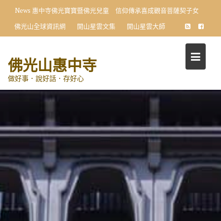
Skip
News
惠中寺佛光寶寶暨佛光兒童 信仰傳承喜成觀音菩薩契子女
to
佛光山全球資訊網
開山星雲文集
開山星雲大師
content
佛光山惠中寺
做好事．說好話．存好心