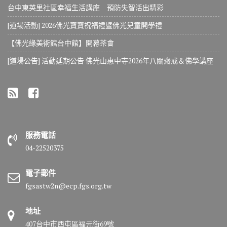
台中東英里社區幸福生活講座 預防失智活出精彩
[道場活動] 2026佛光寶寶祝福禮暨佛光兒童開學禮
【佛光緣美術館台中館】開幕茶會
[道場公告] 活動延期公告 佛光山惠中寺2026年八關齋戒＆佛學講座
服務電話
04-22520375
電子郵件
fgsastw2n@ecp.fgs.org.tw
地址
407台中市西屯區福元街69號