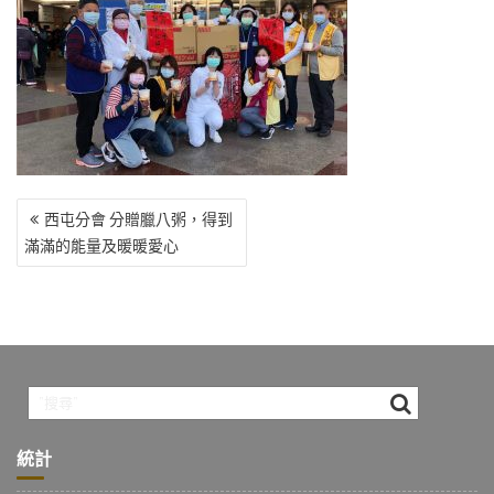
o
r
a
Li
o
m
n
k
k
文
西屯分會 分贈臘八粥，得到
章
滿滿的能量及暖暖愛心
導
覽
統計