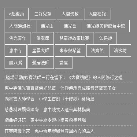
e起復蔬
三好兒童
人間佛教
人間福報
人間通訊社
佛光山
佛光會
佛光緣美術館台中館
佛光青年
佛誕節
兒童說故事比賽
如是說
惠中寺
星雲大師
未來與希望
法寶節
滴水坊
臘八粥
覺居法師
講座
[道場活動]妙宥法師－行在當下：《大寶積經》的人間修行之道
惠中寺佛光寶寶暨佛光兒童 信仰傳承喜成觀音菩薩契子女
向星雲大師學習 小學生首創〈十修歌〉藝術展
慈悲料理飄香國際 惠中蔬食入選米其林指南
戲曲好好玩 惠中寺夏令營小學員粉墨登場
在寺院慢下來 惠中青年體驗營尋回內心的主人