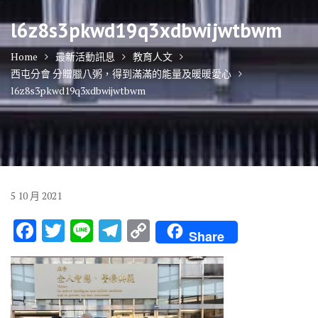
l6z8s3pkwd19q3xdbwijwtbwm
Home
最新活動訊息
教育人文
西屯分會 分贈臘八粥，得到滿滿的能量及暖暖愛心
l6z8s3pkwd19q3xdbwijwtbwm
5
10 月
2021
F
T
Li
T
C
Share
ac
w
n
el
o
e
it
e
e
p
b
te
gr
y