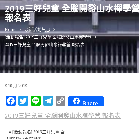
2019三好兒童 全腦開發山水禪學
報名表
Home
最新活動訊息
[活動報名] 2019三好兒童 全腦開發山水禪學營
2019三好兒童 全腦開發山水禪學營 報名表
8
10 月
2018
F
T
Li
T
C
Share
ac
w
n
el
o
2019三好兒童 全腦開發山水禪學營 報名表
e
it
e
e
p
b
te
gr
y
文
[活動報名] 2019三好兒童 全
章