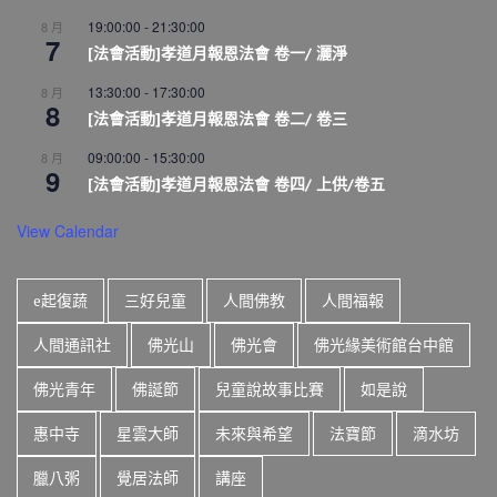
19:00:00
-
21:30:00
8 月
7
[法會活動]孝道月報恩法會 卷一/ 灑淨
13:30:00
-
17:30:00
8 月
8
[法會活動]孝道月報恩法會 卷二/ 卷三
09:00:00
-
15:30:00
8 月
9
[法會活動]孝道月報恩法會 卷四/ 上供/卷五
View Calendar
e起復蔬
三好兒童
人間佛教
人間福報
人間通訊社
佛光山
佛光會
佛光緣美術館台中館
佛光青年
佛誕節
兒童說故事比賽
如是說
惠中寺
星雲大師
未來與希望
法寶節
滴水坊
臘八粥
覺居法師
講座