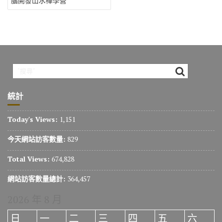
o
r
a
Li
腦開發山水禪學營
導
o
m
n
覽
k
k
統計
Today's Views:
1,151
今天網站訪客數量:
829
Total Views:
674,828
網站訪客數量總計:
364,457
2026 年 8 月
日
一
二
三
四
五
六