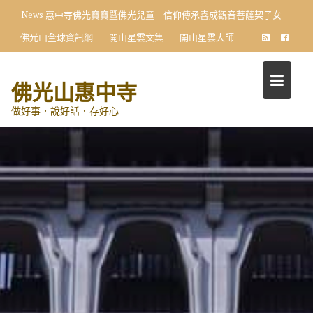
Skip
News
惠中寺佛光寶寶暨佛光兒童 信仰傳承喜成觀音菩薩契子女
to
佛光山全球資訊網
開山星雲文集
開山星雲大師
content
佛光山惠中寺
做好事．說好話．存好心