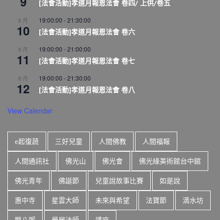
9
[法會活動]孝道月報恩法會 卷四/ 上供/卷五
19:00:00
-
21:30:00
8 月
10
[法會活動]孝道月報恩法會 卷六
19:00:00
-
21:00:00
8 月
11
[法會活動]孝道月報恩法會 卷七
19:00:00
-
21:30:00
8 月
12
[法會活動]孝道月報恩法會 卷八
View Calendar
e起復蔬
三好兒童
人間佛教
人間福報
人間通訊社
佛光山
佛光會
佛光緣美術館台中館
佛光青年
佛誕節
兒童說故事比賽
如是說
惠中寺
星雲大師
未來與希望
法寶節
滴水坊
臘八粥
覺居法師
講座