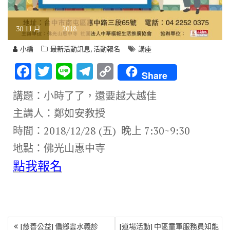
30
11 月
2018
,
小編
最新活動訊息
活動報名
講座
F
T
Li
T
C
Share
ac
w
n
el
o
講題：小時了了，還要越大越佳
e
it
e
e
p
主講人：鄭如安教授
b
te
gr
y
時間：2018/12/28 (五) 晚上 7:30~9:30
o
r
a
Li
地點：佛光山惠中寺
o
m
n
點我報名
k
k
文
[慈善公益] 偏鄉雲水義診
[道場活動] 中區童軍服務員知能