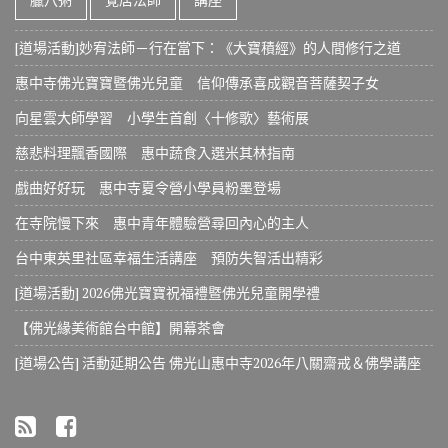
[道場活動]妙宥法師－行在當下：《大寶積經》的人間修行之道
惠中寺佛光寶寶暨佛光兒童 信仰傳承喜成觀音菩薩契子女
向星雲大師學習 小學生首創〈十修歌〉藝術展
慈悲料理飄香國際 惠中蔬食入選米其林指南
戲曲好好玩 惠中寺夏令營小學員粉墨登場
在寺院慢下來 惠中青年體驗營尋回內心的主人
台中東英里社區幸福生活講座 預防失智活出精彩
[道場活動] 2026佛光寶寶祝福禮暨佛光兒童開學禮
【佛光緣美術館台中館】開幕茶會
[道場公告] 活動延期公告 佛光山惠中寺2026年八關齋戒＆佛學講座