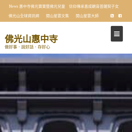
Skip
News
惠中寺佛光寶寶暨佛光兒童 信仰傳承喜成觀音菩薩契子女
to
佛光山全球資訊網
開山星雲文集
開山星雲大師
content
佛光山惠中寺
做好事．說好話．存好心