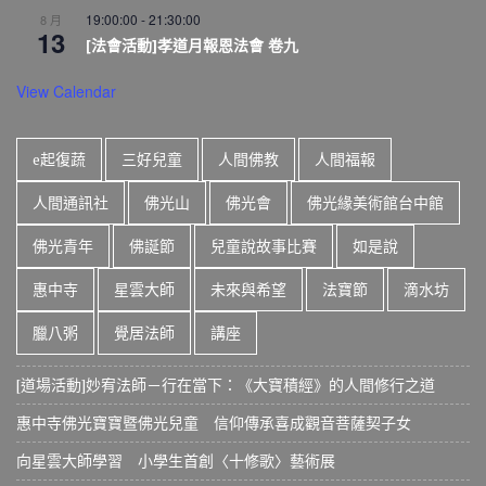
19:00:00
-
21:30:00
8 月
13
[法會活動]孝道月報恩法會 卷九
View Calendar
e起復蔬
三好兒童
人間佛教
人間福報
人間通訊社
佛光山
佛光會
佛光緣美術館台中館
佛光青年
佛誕節
兒童說故事比賽
如是說
惠中寺
星雲大師
未來與希望
法寶節
滴水坊
臘八粥
覺居法師
講座
[道場活動]妙宥法師－行在當下：《大寶積經》的人間修行之道
惠中寺佛光寶寶暨佛光兒童 信仰傳承喜成觀音菩薩契子女
向星雲大師學習 小學生首創〈十修歌〉藝術展