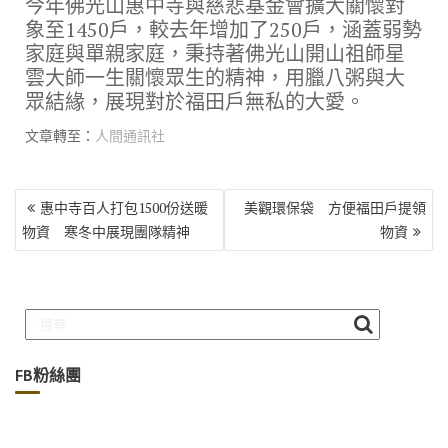
今年佛光山惠中寺與慈悲基金會擴大關懷對
象至1450戶，較去年增加了250戶，涵蓋弱勢
家庭與單親家庭，秉持著佛光山開山祖師星
雲大師一生關懷眾生的精神，用臘八粥與大
眾結緣，展現對於福田戶無私的大愛。
文章轉至：
人間通訊社
文
惠中寺百人打包1500份送暖
美觀環保袋 方便福田戶提領
章
物資 寒冬中展現團隊精神
物資
導
覽
FB粉絲團