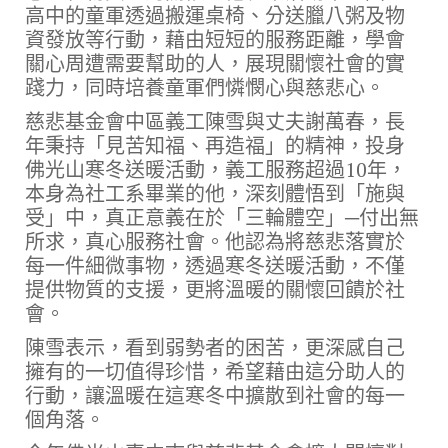
高中的童軍透過搬運桌椅、分送臘八粥及物
資發放等行動，藉由短短的服務距離，學會
關心周遭需要幫助的人，展現關懷社會的實
踐力，同時培養童軍們憐憫心與慈悲心。
慈悲基金會中區義工陳雪與丈夫謝萬春，長
年秉持「見苦知福、再造福」的精神，投身
佛光山寒冬送暖活動，義工服務超過10年，
本身為社工系畢業的他，深刻體悟到「施與
受」中，真正意義在於「三輪體空」─付出無
所求，真心服務社會。他認為將慈悲落實於
每一件細微事物，透過寒冬送暖活動，不僅
提供物質的支援，更將溫暖的關懷回饋於社
會。
陳雪表示，看到弱勢者的困苦，更深感自己
擁有的一切值得珍惜，希望藉由這分助人的
行動，讓溫暖在這寒冬中擴散到社會的每一
個角落。