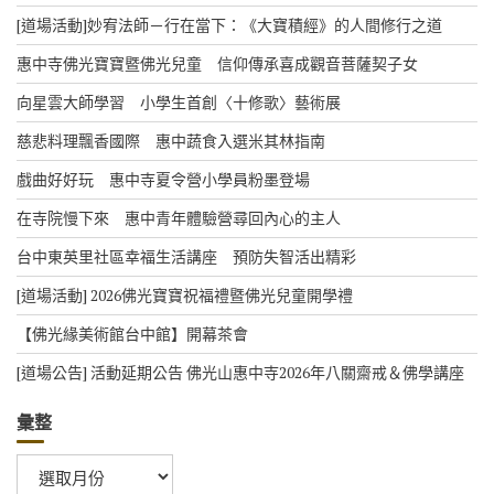
[道場活動]妙宥法師－行在當下：《大寶積經》的人間修行之道
惠中寺佛光寶寶暨佛光兒童 信仰傳承喜成觀音菩薩契子女
向星雲大師學習 小學生首創〈十修歌〉藝術展
慈悲料理飄香國際 惠中蔬食入選米其林指南
戲曲好好玩 惠中寺夏令營小學員粉墨登場
在寺院慢下來 惠中青年體驗營尋回內心的主人
台中東英里社區幸福生活講座 預防失智活出精彩
[道場活動] 2026佛光寶寶祝福禮暨佛光兒童開學禮
【佛光緣美術館台中館】開幕茶會
[道場公告] 活動延期公告 佛光山惠中寺2026年八關齋戒＆佛學講座
彙整
彙
整