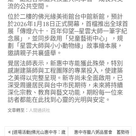
流的公共空間。
位於二樓的佛光緣美術館台中館新館，預計
於2026年1月18日正式開幕，首檔推出全球首
展「傳燈六十．百年仰望─星雲大師一筆字紀
念展」，並同步啟用「兒童藝術中心」，規
劃「星雲大師與小小動物緣」故事繪本展，
邀請親子共襄盛舉。
覺居法師表示，新惠中寺能獲此殊榮，特別
感謝建築師與工程團隊的專業投入，使建築
之美得以完整呈現。新寺尚未全面啟用，已
深受周邊居民與台中市民期待，未來將持續
深化宗教、教育與藝文功能，期盼每一位來
訪者都能在此找到心靈的光明與安定。
文章轉至：
人間通訊社
文
[道場活動]佛光山惠中寺：歲
惠中寺臘八粥品嘗會 蓄勢待
章