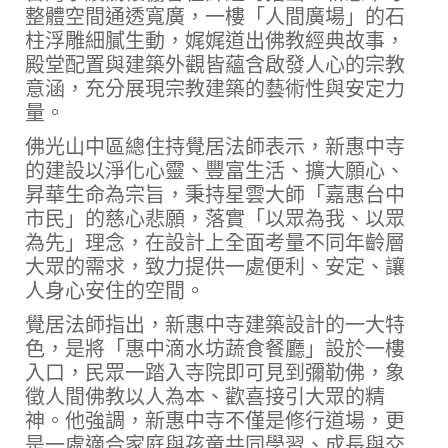
整體空間通透寬廣，一樓「人間廣場」的石
柱浮雕細膩生動，娓娓道出佛教經典故事，
殿堂配置與建築外觀皆蘊含啟發人心的宗教
意涵，充分展現宗教建築的藝術性與安定力
量。
佛光山中區總住持覺居法師表示，新惠中寺
的建設以淨化心靈、豐富生活、擴大願心、
昇華生命為宗旨，秉持星雲大師「嘉惠台中
市民」的慈心悲願，落實「以眾為我、以眾
為先」理念，在設計上全面考量不同年齡層
大眾的需求，致力提供一處便利、安定、讓
人身心安住的空間。
覺居法師指出，新惠中寺建築設計的一大特
色，是將「惠中滴水坊蔬食餐廳」設於一樓
入口，民眾一踏入寺院即可見到彌勒佛，象
徵人間佛教以人為本、歡喜接引大眾的精
神。他強調，新惠中寺不僅是修行道場，更
是一處適合家庭與孩童共同學習、成長與交