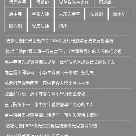
佛光青年
佛誕節
兒童說故事比賽
如是說
惠中寺
星雲大師
未來與希望
法寶節
滴水坊
臘八粥
覺居法師
講座
[法會活動]佛光山惠中寺2026孝道月報恩梁皇法會直播連結
[道場活動]妙宥法師－行在當下：《大寶積經》的人間修行之道
惠中寺佛光寶寶暨佛光兒童 信仰傳承喜成觀音菩薩契子女
向星雲大師學習 小學生首創〈十修歌〉藝術展
慈悲料理飄香國際 惠中蔬食入選米其林指南
戲曲好好玩 惠中寺夏令營小學員粉墨登場
在寺院慢下來 惠中青年體驗營尋回內心的主人
台中東英里社區幸福生活講座 預防失智活出精彩
[道場活動] 2026佛光寶寶祝福禮暨佛光兒童開學禮