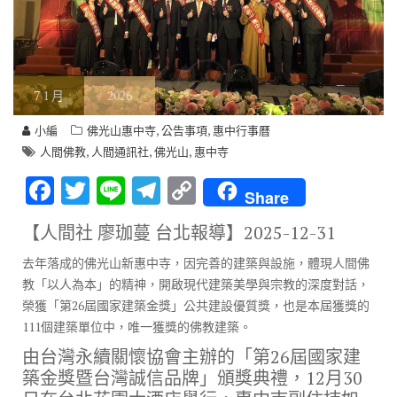
7
1 月
2026
,
,
小編
佛光山惠中寺
公告事項
惠中行事曆
,
,
,
人間佛教
人間通訊社
佛光山
惠中寺
F
T
Li
T
C
Share
ac
w
n
el
o
【人間社 廖珈蔓 台北報導】
2025-12-31
e
it
e
e
p
去年落成的佛光山新惠中寺，因完善的建築與設施，體現人間佛
b
te
gr
y
教「以人為本」的精神，開啟現代建築美學與宗教的深度對話，
o
r
a
Li
榮獲「第26屆國家建築金獎」公共建設優質獎，也是本屆獲獎的
o
m
n
111個建築單位中，唯一獲獎的佛教建築。
k
k
由台灣永續關懷協會主辦的「第26屆國家建
築金獎暨台灣誠信品牌」頒獎典禮，12月30