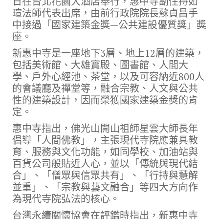
日在台北花園大酒店舉行，惠中寺副住持如
瑄法師代表出席，由前行政院院長蘇貞昌手
中接過「國家建築金獎—公共建設優質獎」獎
座。
新惠中寺是一座地下3層、地上12層的建築，
包括美術館、大雄寶殿、圖書館、人間大
學、戶外心經池、茶堂，以及可容納近800人
的會議廳及禪堂等，融合宗教、人文與公共
性的建築設計，因而榮獲國家建築金獎的肯
定。
惠中寺指出，佛光山開山祖師星雲大師長年
倡導「人間佛教」，主張現代寺院應兼具教
育、服務與文化功能，如同學校、加油站與
百貨公司般貼近人心，並以「傳統與現代結
合」、「僧眾與信眾共有」、「行持與慧解
並重」、「宗教與藝文融合」等四大方向作
為現代寺院弘法的核心。
台灣永續關懷協會在評鑑時指出，新惠中寺