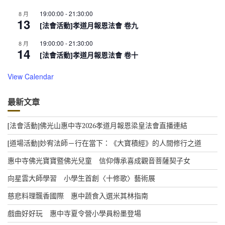
19:00:00
-
21:30:00
8 月
13
[法會活動]孝道月報恩法會 卷九
19:00:00
-
21:30:00
8 月
14
[法會活動]孝道月報恩法會 卷十
View Calendar
最新文章
[法會活動]佛光山惠中寺2026孝道月報恩梁皇法會直播連結
[道場活動]妙宥法師－行在當下：《大寶積經》的人間修行之道
惠中寺佛光寶寶暨佛光兒童 信仰傳承喜成觀音菩薩契子女
向星雲大師學習 小學生首創〈十修歌〉藝術展
慈悲料理飄香國際 惠中蔬食入選米其林指南
戲曲好好玩 惠中寺夏令營小學員粉墨登場