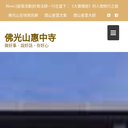
Skip
News
惠中寺佛光寶寶暨佛光兒童 信仰傳承喜成觀音菩薩契子女
to
佛光山全球資訊網
開山星雲文集
開山星雲大師
content
佛光山惠中寺
做好事．說好話．存好心