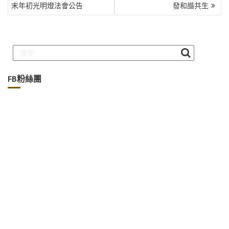
末年初光明燈法會公告
發和諧共生
導
覽
FB粉絲團