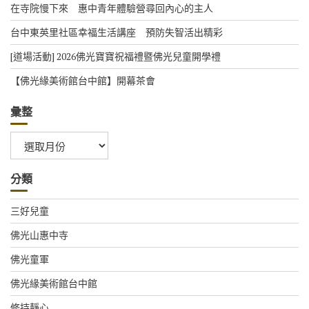
在寺院慢下來 惠中青年體驗營尋回內心的主人
台中東英里社區幸福生活講座 預防失智活出精彩
[道場活動] 2026佛光寶寶祝福禮暨佛光兒童開學禮
【佛光緣美術館台中館】開幕茶會
彙整
彙
整
分類
三好兒童
佛光山惠中寺
佛光童軍
佛光緣美術館台中館
修持靜心