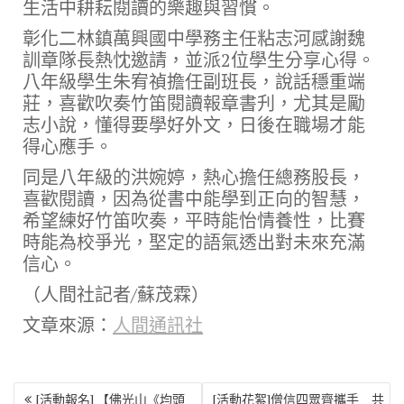
生活中耕耘閱讀的樂趣與習慣。
彰化二林鎮萬興國中學務主任粘志河感謝魏
訓章隊長熱忱邀請，並派2位學生分享心得。
八年級學生朱宥禎擔任副班長，說話穩重端
莊，喜歡吹奏竹笛閱讀報章書刋，尤其是勵
志小說，懂得要學好外文，日後在職場才能
得心應手。
同是八年級的洪婉婷，熱心擔任總務股長，
喜歡閱讀，因為從書中能學到正向的智慧，
希望練好竹笛吹奏，平時能怡情養性，比賽
時能為校爭光，埾定的語氣透出對未來充滿
信心。
（人間社記者/蘇茂霖）
文章來源：
人間通訊社
文
[活動報名] 【佛光山《均頭
[活動花絮]僧信四眾齊攜手 共