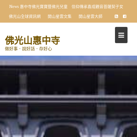
Skip
News
惠中寺佛光寶寶暨佛光兒童 信仰傳承喜成觀音菩薩契子女
to
佛光山全球資訊網
開山星雲文集
開山星雲大師
content
佛光山惠中寺
做好事．說好話．存好心