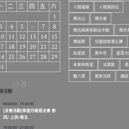
一
二
三
四
五
六
人間福報
人間通訊社
1
佛光山
佛光會
3
4
5
6
7
8
佛光緣美術館台中館
佛光
10
11
12
13
14
15
佛誕節
兒童說故事比賽
17
18
19
20
21
22
如是說
惠中寺
星雲大
24
25
26
27
28
29
未來與希望
法寶節
滴
31
臘八粥
覺居法師
講座
« 7 月
場活動
09:00:00
-
15:30:00
[法會活動]孝道月報恩法會 卷
四/ 上供/卷五
19:00:00
-
21:30:00