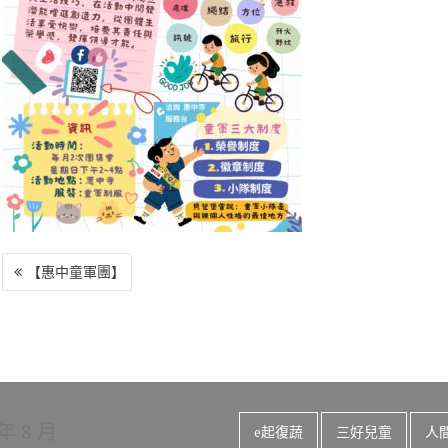
o
r
a
Li
o
m
n
k
k
文
【惠中童軍團】
章
導
覽
 年 8 月
e起復蔬
三好兒童
人