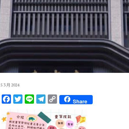
5
3 月
2024
F
T
Li
T
C
Share
ac
w
n
el
o
e
it
e
e
p
b
te
gr
y