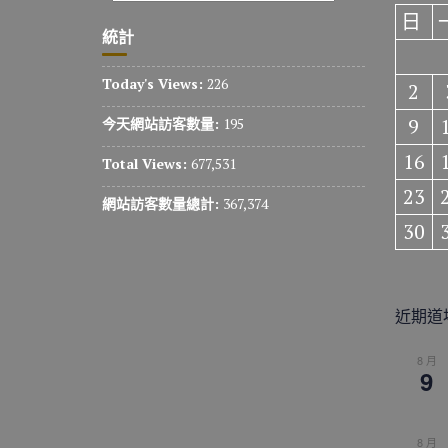
日
統計
Today's Views:
226
2
9
今天網站訪客數量:
195
16
Total Views:
677,531
23
網站訪客數量總計:
367,374
30
近期道
8 月
9
8 月