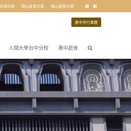
球資訊網
開山星雲文集
開山星雲大師
惠中寺行事曆
人間大學台中分校
惠中蔬食