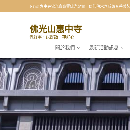
Skip
News
惠中寺佛光寶寶暨佛光兒童 信仰傳承喜成觀音菩薩
to
content
佛光山惠中寺
做好事．說好話．存好心
關於我們
最新活動訊息