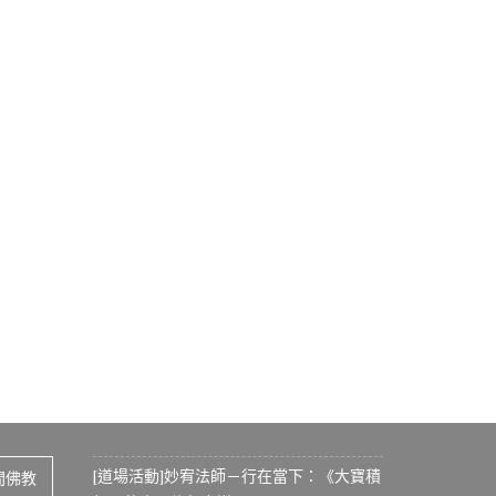
[道場活動]妙宥法師－行在當下：《大寶積
間佛教