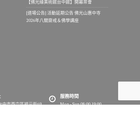
【佛光緣美術館台中館】開幕茶會
[道場公告] 活動延期公告 佛光山惠中寺
2026年八關齋戒＆佛學講座
址
服務時間
7台中市西屯區福元街69
Mon - Sun 08:00 19:00