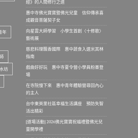
經》的人間修行之道
惠中寺佛光寶寶暨佛光兒童 信仰傳承喜
成觀音菩薩契子女
向星雲大師學習 小學生首創〈十修歌〉
青年
藝術展
慈悲料理飄香國際 惠中蔬食入選米其林
指南
師
戲曲好好玩 惠中寺夏令營小學員粉墨登
水坊
場
在寺院慢下來 惠中青年體驗營尋回內心
的主人
台中東英里社區幸福生活講座 預防失智
活出精彩
[道場活動] 2026佛光寶寶祝福禮暨佛光兒
童開學禮