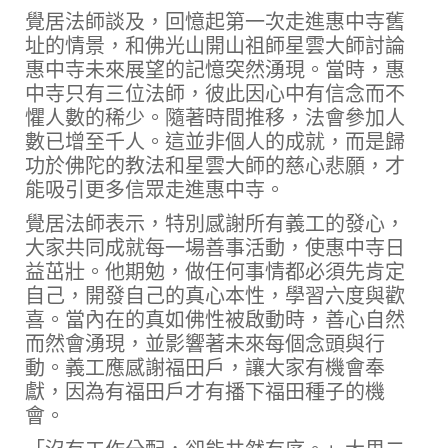
覺居法師談及，回憶起第一次走進惠中寺舊
址的情景，和佛光山開山祖師星雲大師討論
惠中寺未來展望的記憶突然湧現。當時，惠
中寺只有三位法師，彼此因心中有信念而不
懼人數的稀少。隨著時間推移，法會參加人
數已增至千人。這並非個人的成就，而是歸
功於佛陀的教法和星雲大師的慈心悲願，才
能吸引更多信眾走進惠中寺。
覺居法師表示，特別感謝所有義工的發心，
大家共同成就每一場善事活動，使惠中寺日
益茁壯。他期勉，做任何事情都必須先肯定
自己，開發自己的真心本性，學習六度與歡
喜。當內在的真如佛性被啟動時，善心自然
而然會湧現，並影響著未來每個念頭與行
動。義工應感謝福田戶，讓大家有機會奉
獻，因為有福田戶才有播下福田種子的機
會。