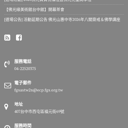
【佛光緣美術館台中館】開幕茶會
[道場公告] 活動延期公告 佛光山惠中寺2026年八關齋戒＆佛學講座
服務電話
04-22520375
電子郵件
fgsastw2n@ecp.fgs.org.tw
地址
407台中市西屯區福元街69號
服務時間