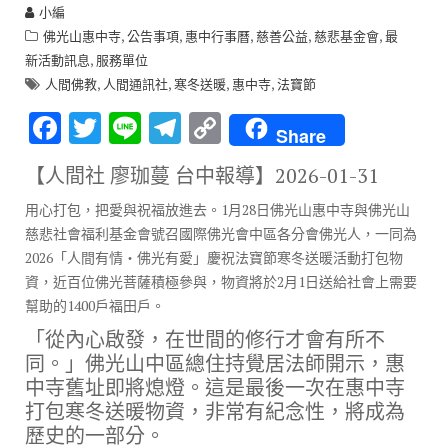
小編
,
,
,
,
,
佛光山惠中寺
公告事項
惠中行事曆
慈善公益
慈悲基金會
最
,
新活動訊息
服務單位
,
,
,
,
人間佛教
人間通訊社
寒冬送暖
惠中寺
法寶節
F
T
Li
T
C
Share
ac
w
n
el
o
【人間社 廖珈蔓 台中報導】
2026-01-31
e
it
e
e
p
用心打包，把愛與祝福放進去。1月28日佛光山惠中寺與佛光山
b
te
gr
y
慈悲社會福利基金會號召國際佛光會中區各分會佛光人，一同為
o
r
a
Li
2026「人間有情‧佛光有愛」慶祝法寶節寒冬送暖活動打包物
o
m
n
資，近百位佛光菩薩積極參與，物資將於2月1日送給社會上需要
幫助的1400戶福田戶。
k
k
「從內心啟發，在世間的修行才會有所不
同。」佛光山中區總住持覺居法師開示，惠
中寺舊址即將熄燈。這是最後一次在惠中寺
打包寒冬送暖物資，非常有紀念性，將成為
歷史的一部分。