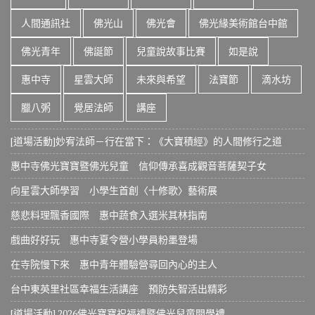
人間通訊社
佛光山
佛光會
佛光緣美術館台中館
佛光青年
佛誕節
兒童說故事比賽
如是說
惠中寺
星雲大師
未來與希望
法寶節
滴水坊
臘八粥
覺居法師
講座
[道場活動]妙宥法師－行在當下：《大寶積經》的人間修行之道
惠中寺佛光寶寶暨佛光兒童 信仰傳承喜成觀音菩薩契子女
向星雲大師學習 小學生首創〈十修歌〉藝術展
慈悲料理飄香國際 惠中蔬食入選米其林指南
戲曲好好玩 惠中寺夏令營小學員粉墨登場
在寺院慢下來 惠中青年體驗營尋回內心的主人
台中東英里社區幸福生活講座 預防失智活出精彩
[道場活動] 2026佛光寶寶祝福禮暨佛光兒童開學禮