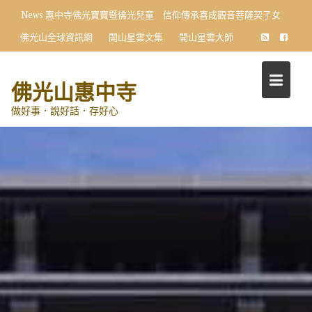
Skip
News
惠中寺佛光寶寶暨佛光兒童 信仰傳承喜成觀音菩薩契子女
to
佛光山全球資訊網
開山星雲文集
開山星雲大師
content
佛光山惠中寺
做好事．說好話．存好心