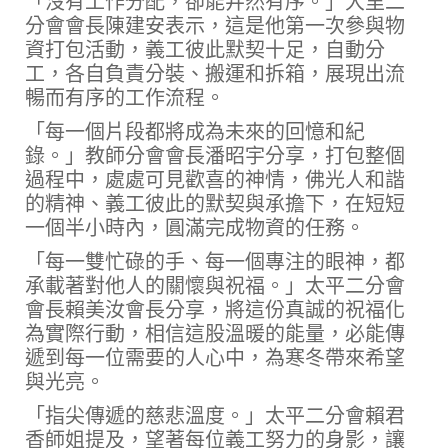
「沒有工作分配，卻能井然有序。」大里二
分會會長陳建安表示，這是他第一次參與物
資打包活動，義工彼此默契十足，自動分
工，各自負責分裝、搬運和拆箱，展現出流
暢而有序的工作流程。
「每一個片段都將成為未來的回憶和紀
錄。」教師分會會長潘昭宇分享，打包整個
過程中，處處可見歡喜的神情，佛光人和諧
的精神、義工彼此的默契與承擔下，在短短
一個半小時內，圓滿完成物資的任務。
「每一雙忙碌的手、每一個專注的眼神，都
承載著對他人的關懷與祝福。」太平二分會
會長賴美汝會長分享，將這份真誠的祝福化
為實際行動，相信這股溫暖的能量，必能傳
遞到每一位需要的人心中，為寒冬帶來希望
與光亮。
「指尖傳遞的慈悲溫度。」太平二分會賴君
香師姐提及，望著每位義工努力的身影，讓