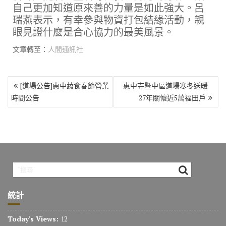
自己更加知道原來善的力量是如此強大。呂
瑞燕表示，有幸參與物資打包結緣活動，親
眼見證什麼是合心協力的最美風景。
文章轉至：
人間通訊社
文
[道場公告]惠中蔬食春節營業
惠中寺暨中區道場寒冬送暖
章
時間公告
27年關懷近5萬福田戶
導
覽
統計
Today's Views:
12