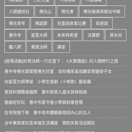
人間通訊社
佛光山
佛光會
佛光緣美術館台中館
佛光青年
佛誕節
兒童說故事比賽
如是說
惠中寺
星雲大師
未來與希望
法寶節
滴水坊
臘八粥
覺居法師
講座
[道場活動]妙宥法師－行在當下：《大寶積經》的人間修行之道
惠中寺佛光寶寶暨佛光兒童 信仰傳承喜成觀音菩薩契子女
向星雲大師學習 小學生首創〈十修歌〉藝術展
慈悲料理飄香國際 惠中蔬食入選米其林指南
戲曲好好玩 惠中寺夏令營小學員粉墨登場
在寺院慢下來 惠中青年體驗營尋回內心的主人
台中東英里社區幸福生活講座 預防失智活出精彩