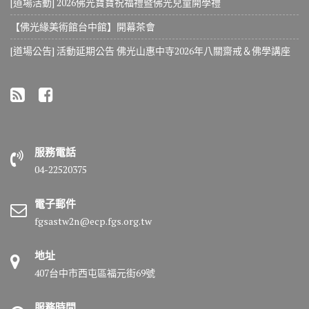
[道場活動] 2026佛光寶寶祝福禮暨佛光兒童開學禮
【佛光緣美術館台中館】開幕茶會
[道場公告] 活動延期公告 佛光山惠中寺2026年八關齋戒＆佛學講座
服務電話
04-22520375
電子郵件
fgsastw2n@ecp.fgs.org.tw
地址
407台中市西屯區福元街69號
服務時間