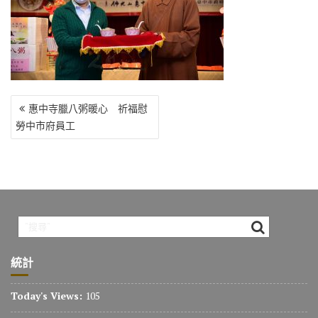
o
r
a
Li
o
m
n
k
k
文
惠中寺臘八粥暖心 祈福慰
章
勞中市府員工
導
覽
統計
Today's Views:
105