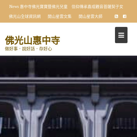
Skip
News
惠中寺佛光寶寶暨佛光兒童 信仰傳承喜成觀音菩薩契子女
to
佛光山全球資訊網
開山星雲文集
開山星雲大師
content
佛光山惠中寺
做好事．說好話．存好心