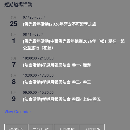
近期道場活動
07 / 25
-
08 / 7
7 月
25
[佛光青年活動]2026年菲去不可遊學之旅
08 / 1
-
08 / 7
8 月
1
[佛光青年活動]中華佛光青年總團2026年「鄉」聚在一起
公益旅行（花蓮）
19:00:00
-
21:30:00
8 月
7
[法會活動]孝道月報恩法會 卷一/ 灑淨
13:30:00
-
17:30:00
8 月
8
[法會活動]孝道月報恩法會 卷二/ 卷三
09:00:00
-
15:30:00
8 月
9
[法會活動]孝道月報恩法會 卷四/ 上供/卷五
View Calendar
e起復蔬
三好兒童
人間佛教
人間福報