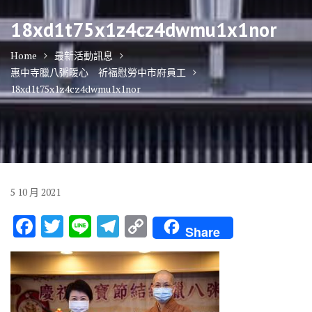
18xd1t75x1z4cz4dwmu1x1nor
Home
最新活動訊息
惠中寺臘八粥暖心 祈福慰勞中市府員工
18xd1t75x1z4cz4dwmu1x1nor
5
10 月
2021
F
T
Li
T
C
Share
ac
w
n
el
o
e
it
e
e
p
b
te
gr
y