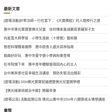
最新文章
[道場活動]妙宥法師－行在當下：《大寶積經》的人間修行之道
惠中寺佛光寶寶暨佛光兒童 信仰傳承喜成觀音菩薩契子女
向星雲大師學習 小學生首創〈十修歌〉藝術展
慈悲料理飄香國際 惠中蔬食入選米其林指南
戲曲好好玩 惠中寺夏令營小學員粉墨登場
在寺院慢下來 惠中青年體驗營尋回內心的主人
台中東英里社區幸福生活講座 預防失智活出精彩
[道場活動] 2026佛光寶寶祝福禮暨佛光兒童開學禮
【佛光緣美術館台中館】開幕茶會
[道場公告] 活動延期公告 佛光山惠中寺2026年八關齋戒＆佛學講座
彙整