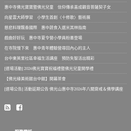
惠中寺佛光寶寶暨佛光兒童 信仰傳承喜成觀音菩薩契子女
向星雲大師學習 小學生首創〈十修歌〉藝術展
慈悲料理飄香國際 惠中蔬食入選米其林指南
戲曲好好玩 惠中寺夏令營小學員粉墨登場
在寺院慢下來 惠中青年體驗營尋回內心的主人
台中東英里社區幸福生活講座 預防失智活出精彩
[道場活動] 2026佛光寶寶祝福禮暨佛光兒童開學禮
【佛光緣美術館台中館】開幕茶會
[道場公告] 活動延期公告 佛光山惠中寺2026年八關齋戒＆佛學講座