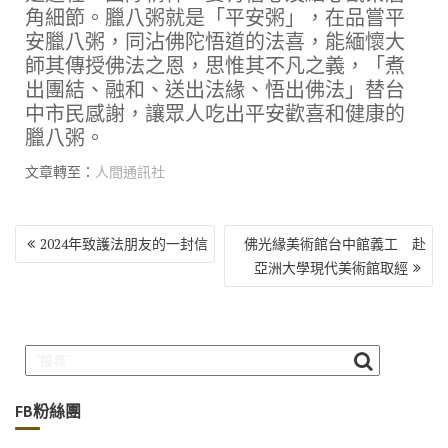
角細節。臘八粥就是「平安粥」，在品嘗平
安臘八粥，同沾佛陀悟道的法喜，能緬懷大
師其傳授佛法之恩，思惟其不凡之義，「煮
出團結、融和、送出法緣、悟出佛法」替台
中市民感謝，讓眾人吃出平安歡喜和健康的
臘八粥。
文章轉至：
人間通訊社
文
2024年致護法朋友的一封信
佛光緣美術館台中館義工 赴
章
亞洲大學現代美術館取經
導
覽
FB粉絲團