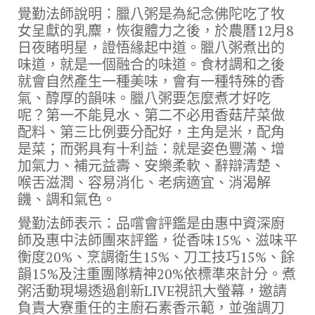
覺勤法師說明：臘八粥是為紀念佛陀吃了牧
女呈獻的乳麋，恢復體力之後，於農曆12月8
日夜睹明星，證悟緣起中道。臘八粥煮出的
味道，就是一個融合的味道。食材調和之後
就會自然產生一種美味，會有一種特殊的香
氣、醇厚的韻味。臘八粥要怎麼煮才好吃
呢？第一不能見水、第二不必用香菇芹菜做
配料、第三比例要分配好，主角是米，配角
是菜；而粥具有十利益：就是姿色豐滿、增
加氣力、補元益壽、安樂柔軟、辭辯清楚、
喉舌滋潤、容易消化、老病適宜、消渴解
饑、調和氣色。
覺勤法師表示：品嚐會評鑑是由惠中資深廚
師及惠中法師團來評鑑，從香味15%、滋味平
衡度20%、烹調衛生15%、刀工技巧15%、餘
韻15%及注重團隊精神20%依標準來計分。煮
粥活動現場透過創新LIVE視訊大螢幕，邀請
負責大寮重任的主廚石素香示範，並強調刀