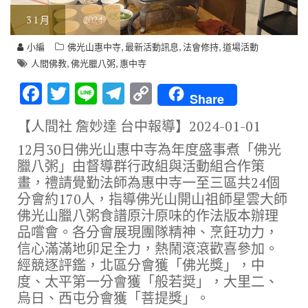
3
1 月
2024
,
,
,
小編
佛光山惠中寺
最新活動訊息
法會修持
道場活動
,
,
人間佛教
佛光臘八粥
惠中寺
F
T
Li
T
C
Share
ac
w
n
el
o
【人間社 詹妙達 台中報導】
2024-01-01
e
it
e
e
p
12月30日佛光山惠中寺為年度盛事煮「佛光
b
te
gr
y
臘八粥」由督導群行政組與活動組合作策
o
r
a
Li
畫，禮請覺勤法師為惠中寺一至三區共24個
o
m
n
分會約170人，指導佛光山開山祖師星雲大師
佛光山臘八粥食譜原汁原味的作法版本辦理
k
k
品嚐會。各分會展現團隊精神、烹飪功力，
信心滿滿地卯足全力，熱鬧滾滾歡喜參加。
經競逐評鑑，北區分會獲「佛光獎」，中
度、太平第一分會獲「般若奨」，大里二、
烏日、西屯分會獲「菩提獎」。