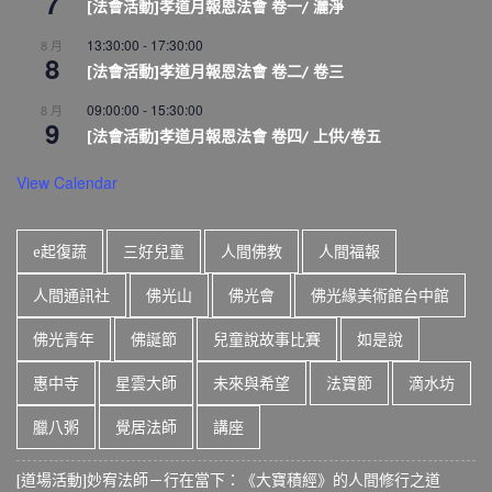
7
[法會活動]孝道月報恩法會 卷一/ 灑淨
13:30:00
-
17:30:00
8 月
8
[法會活動]孝道月報恩法會 卷二/ 卷三
09:00:00
-
15:30:00
8 月
9
[法會活動]孝道月報恩法會 卷四/ 上供/卷五
View Calendar
e起復蔬
三好兒童
人間佛教
人間福報
人間通訊社
佛光山
佛光會
佛光緣美術館台中館
佛光青年
佛誕節
兒童說故事比賽
如是說
惠中寺
星雲大師
未來與希望
法寶節
滴水坊
臘八粥
覺居法師
講座
[道場活動]妙宥法師－行在當下：《大寶積經》的人間修行之道