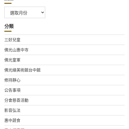
彙
整
分類
三好兒童
佛光山惠中寺
佛光童軍
佛光緣美術館台中館
修持靜心
公告事項
分會慈善活動
影音弘法
惠中蔬食