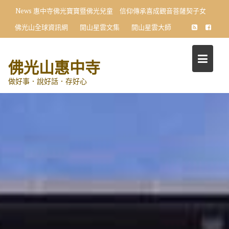
Skip
News
惠中寺佛光寶寶暨佛光兒童 信仰傳承喜成觀音菩薩契子女
to
佛光山全球資訊網
開山星雲文集
開山星雲大師
content
佛光山惠中寺
做好事．說好話．存好心