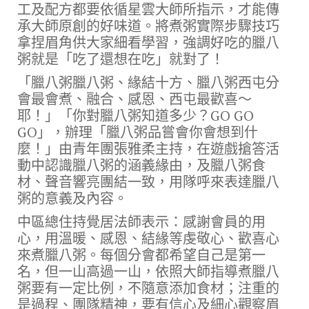
工及配方都要依循星雲大師所指示，才能傳
承大師原創的好味道。將煮粥實際步驟技巧
拿捏眉角供大家細看學習，強調好吃的臘八
粥就是「吃了還想在吃」就對了！
「臘八粥臘八粥、緣結十方、臘八粥西屯分
會最會煮、融合、感恩、西屯最歡喜～
耶！」「你對臘八粥知道多少？GO GO
GO」，辦理「臘八粥品嘗會你會想到什
麼！」由青年團張雅柔主持，在遊戲搶答活
動中認識臘八粥的涵義緣由，及臘八粥食
材、聲音響亮團結一致，用隊呼來表達臘八
粥的意義及內容。
中區總住持覺居法師表示：感謝會員的用
心，用溫暖、感恩、結緣等虔敬心、歡喜心
來煮臘八粥。每個分會都希望自己是第一
名，但一山高過一山，依照大師指導煮臘八
粥要有一定比例，不隨意添加食材；注重的
是過程、團隊精神，要有信心及細心觀察眉