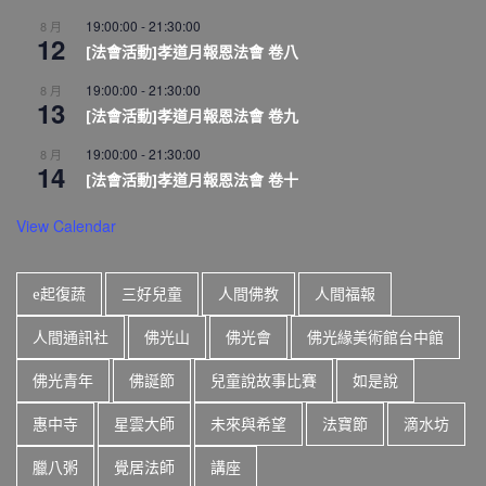
19:00:00
-
21:30:00
8 月
12
[法會活動]孝道月報恩法會 卷八
19:00:00
-
21:30:00
8 月
13
[法會活動]孝道月報恩法會 卷九
19:00:00
-
21:30:00
8 月
14
[法會活動]孝道月報恩法會 卷十
View Calendar
e起復蔬
三好兒童
人間佛教
人間福報
人間通訊社
佛光山
佛光會
佛光緣美術館台中館
佛光青年
佛誕節
兒童說故事比賽
如是說
惠中寺
星雲大師
未來與希望
法寶節
滴水坊
臘八粥
覺居法師
講座