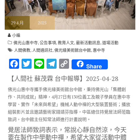
29
4 月
2025
小編
,
,
,
,
佛光山惠中寺
公告事項
教育人文
最新活動訊息
道場活動
,
,
,
人間佛教
人間通訊社
佛光緣美術館台中館
惠中寺
F
T
Li
T
C
Share
ac
w
n
el
o
【人間社 蘇茂霖 台中報導】
2025-04-28
e
it
e
e
p
佛光山惠中寺攜手佛光緣美術館台中館，秉持佛光山「集體創
b
te
gr
y
作、共同成就」精神，4月27日有130位義工及親子學員在惠中寺
o
r
a
Li
學習、實作「未來與希望」機械人動中禪的大型裝置藝術；播放
o
m
n
組裝影片並且邀請藝術家錢靖芬指導，中區總住持覺居法師蒞臨
致詞，台中館主任知常法師進行計畫說明。
k
k
覺居法師致詞表示，常說心靜自然涼，今天
要在製作中學動中禪，希望大家從活動中體