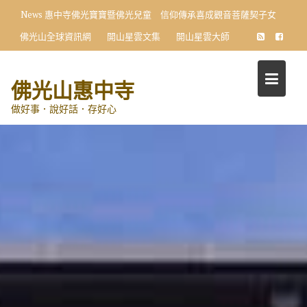
Skip
News
惠中寺佛光寶寶暨佛光兒童 信仰傳承喜成觀音菩薩契子女
to
佛光山全球資訊網
開山星雲文集
開山星雲大師
content
佛光山惠中寺
做好事．說好話．存好心