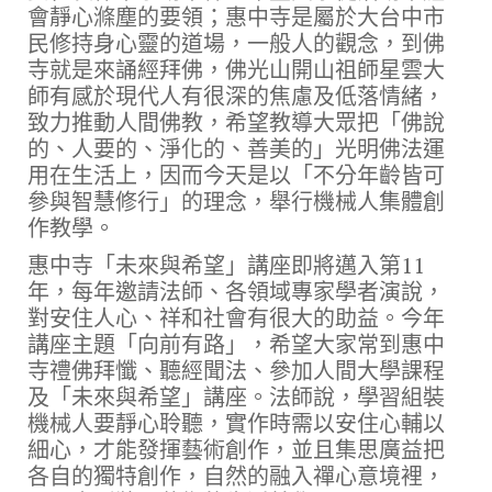
會靜心滌塵的要領；惠中寺是屬於大台中市
民修持身心靈的道場，一般人的觀念，到佛
寺就是來誦經拜佛，佛光山開山祖師星雲大
師有感於現代人有很深的焦慮及低落情緒，
致力推動人間佛教，希望教導大眾把「佛說
的、人要的、淨化的、善美的」光明佛法運
用在生活上，因而今天是以「不分年齡皆可
參與智慧修行」的理念，舉行機械人集體創
作教學。
惠中寺「未來與希望」講座即將邁入第11
年，每年邀請法師、各領域專家學者演說，
對安住人心、祥和社會有很大的助益。今年
講座主題「向前有路」，希望大家常到惠中
寺禮佛拜懺、聽經聞法、參加人間大學課程
及「未來與希望」講座。法師說，學習組裝
機械人要靜心聆聽，實作時需以安住心輔以
細心，才能發揮藝術創作，並且集思廣益把
各自的獨特創作，自然的融入禪心意境裡，