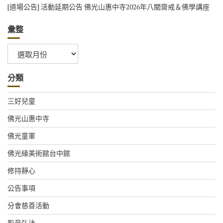
[道場公告] 活動延期公告 佛光山惠中寺2026年八關齋戒＆佛學講座
彙整
彙
整
分類
三好兒童
佛光山惠中寺
佛光童軍
佛光緣美術館台中館
修持靜心
公告事項
分會慈善活動
影音弘法