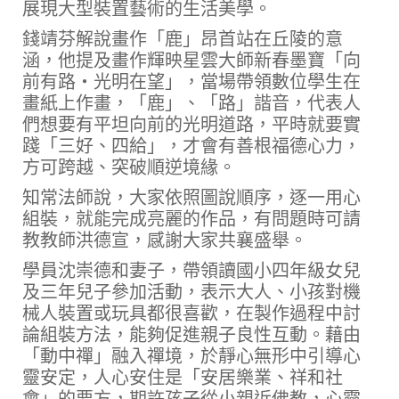
展現大型裝置藝術的生活美學。
錢靖芬解說畫作「鹿」昂首站在丘陵的意
涵，他提及畫作輝映星雲大師新春墨寶「向
前有路‧光明在望」，當場帶領數位學生在
畫紙上作畫，「鹿」、「路」諧音，代表人
們想要有平坦向前的光明道路，平時就要實
踐「三好、四給」，才會有善根福德心力，
方可跨越、突破順逆境緣。
知常法師說，大家依照圖說順序，逐一用心
組裝，就能完成亮麗的作品，有問題時可請
教教師洪德宣，感謝大家共襄盛舉。
學員沈崇德和妻子，帶領讀國小四年級女兒
及三年兒子參加活動，表示大人、小孩對機
械人裝置或玩具都很喜歡，在製作過程中討
論組裝方法，能夠促進親子良性互動。藉由
「動中禪」融入禪境，於靜心無形中引導心
靈安定，人心安住是「安居樂業、祥和社
會」的要方，期許孩子從小親近佛教，心靈