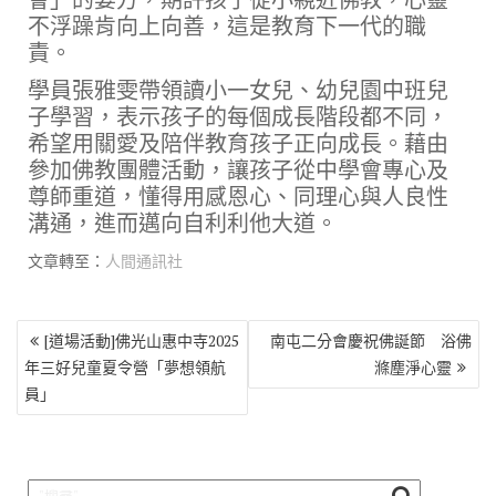
不浮躁肯向上向善，這是教育下一代的職
責。
學員張雅雯帶領讀小一女兒、幼兒園中班兒
子學習，表示孩子的每個成長階段都不同，
希望用關愛及陪伴教育孩子正向成長。藉由
參加佛教團體活動，讓孩子從中學會專心及
尊師重道，懂得用感恩心、同理心與人良性
溝通，進而邁向自利利他大道。
文章轉至：
人間通訊社
文
[道場活動]佛光山惠中寺2025
南屯二分會慶祝佛誕節 浴佛
章
年三好兒童夏令營「夢想領航
滌塵淨心靈
導
員」
覽