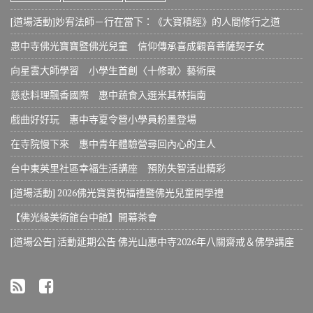
[道場活動]妙宥法師－行在當下：《大寶積經》的人間修行之道
惠中寺佛光寶寶暨佛光兒童 信仰傳承喜成觀音菩薩契子女
向星雲大師學習 小學生首創〈十修歌〉藝術展
慈悲料理飄香國際 惠中蔬食入選米其林指南
戲曲好好玩 惠中寺夏令營小學員粉墨登場
在寺院慢下來 惠中青年體驗營尋回內心的主人
台中東英里社區幸福生活講座 預防失智活出精彩
[道場活動] 2026佛光寶寶祝福禮暨佛光兒童開學禮
【佛光緣美術館台中館】開幕茶會
[道場公告] 活動延期公告 佛光山惠中寺2026年八關齋戒＆佛學講座