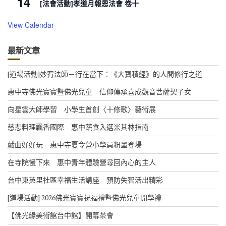
14
[法會活動]孝道月報恩法會 卷十
View Calendar
最新文章
[道場活動]妙宥法師－行在當下：《大寶積經》的人間修行之道
惠中寺佛光寶寶暨佛光兒童 信仰傳承喜成觀音菩薩契子女
向星雲大師學習 小學生首創〈十修歌〉藝術展
慈悲料理飄香國際 惠中蔬食入選米其林指南
戲曲好好玩 惠中寺夏令營小學員粉墨登場
在寺院慢下來 惠中青年體驗營尋回內心的主人
台中東英里社區幸福生活講座 預防失智活出精彩
[道場活動] 2026佛光寶寶祝福禮暨佛光兒童開學禮
【佛光緣美術館台中館】開幕茶會