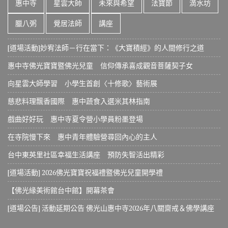
惠中寺
星雲大師
未來與希望
法寶節
滴水坊
臘八粥
覺居法師
講座
[道場活動]妙宥法師－行在當下：《大寶積經》的人間修行之道
惠中寺佛光寶寶暨佛光兒童 信仰傳承喜成觀音菩薩契子女
向星雲大師學習 小學生首創〈十修歌〉藝術展
慈悲料理飄香國際 惠中蔬食入選米其林指南
戲曲好好玩 惠中寺夏令營小學員粉墨登場
在寺院慢下來 惠中青年體驗營尋回內心的主人
台中東英里社區幸福生活講座 預防失智活出精彩
[道場活動] 2026佛光寶寶祝福禮暨佛光兒童開學禮
【佛光緣美術館台中館】開幕茶會
[道場公告] 活動延期公告 佛光山惠中寺2026年八關齋戒＆佛學講座