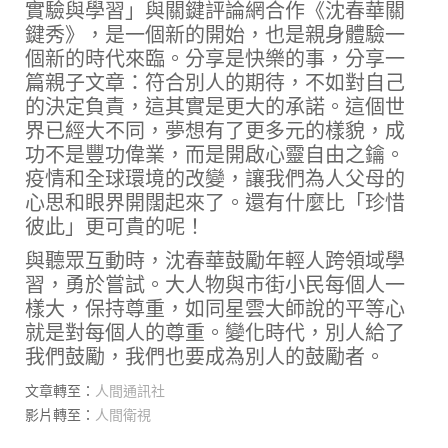
實驗與學習」與關鍵評論網合作《沈春華關
鍵秀》，是一個新的開始，也是親身體驗一
個新的時代來臨。分享是快樂的事，分享一
篇親子文章：符合別人的期待，不如對自己
的決定負責，這其實是更大的承諾。這個世
界已經大不同，夢想有了更多元的樣貌，成
功不是豐功偉業，而是開啟心靈自由之鑰。
疫情和全球環境的改變，讓我們為人父母的
心思和眼界開闊起來了。還有什麼比「珍惜
彼此」更可貴的呢！
與聽眾互動時，沈春華鼓勵年輕人跨領域學
習，勇於嘗試。大人物與市街小民每個人一
樣大，保持尊重，如同星雲大師說的平等心
就是對每個人的尊重。變化時代，別人給了
我們鼓勵，我們也要成為別人的鼓勵者。
文章轉至：
人間通訊社
影片轉至：
人間衛視