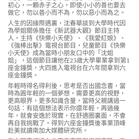
初心，一顆赤子之心，即使小小的善也要去
做它，勿以善小而不為，勿以惡小而為之。
人生的因緣際遇裏，沈春華談到大學時代因
為學姐關係擔任《新武器大觀》節目主持
人，主持《快樂小天使》、《我愛紅娘》、
《強棒出擊》電視台節目，兒童節目《快樂
小天使》成為當時小朋友口中的「沈姐
姐」，這個節目讓他在23歲大學畢業拿到第1
座金鐘獎，大四進入電視台在六年間拿到六
座金鐘獎。
年輕時得名得利後，思考是否出國念書，當
時為圓年輕的一個夢想，需要更高的視野，
更高眼界，更多知識含量，當時父親講過一
句話：有這個想法表示你還年輕，再過幾
年，就會安逸於現實，在舒適圈裏面，不會
再自我挑戰了。得到六座金鐘獎後事業頂峰
赴美就讀南加大媒體研究所。