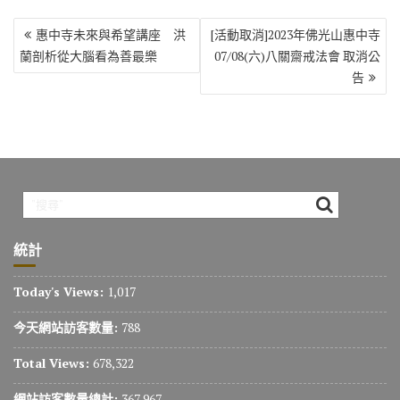
文
惠中寺未來與希望講座 洪
[活動取消]2023年佛光山惠中寺
章
蘭剖析從大腦看為善最樂
07/08(六)八關齋戒法會 取消公
導
告
覽
統計
Today's Views:
1,017
今天網站訪客數量:
788
Total Views:
678,322
網站訪客數量總計:
367,967