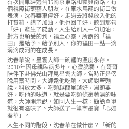
有次開車經過台北南京東路和復興南路，有
個視障街頭藝人朋友，在車水馬龍的街口做
表演，沈春華車停好，走過去將錢放入他的
打賞箱，講了加油，他也回了好，聽到那句
「好」產生了感動。人生給別人一句加油，
對方也領受的到，福至心靈，所謂的「福
田」是給予，給予別人，你的福田一點一滴
涓滴成河的在成長。
沈春華說，星雲大師一碗麵的溫度永存。
2010年因母親臥病多年，心靈脆弱，在哥哥
陪伴下赴佛光山拜見星雲大師，當時正是傍
晚用齋時間，大師邀他吃麵，大師對著麵
說，料放太多，吃麵越簡單越好，湯頭要
好，吃他的味道，就是要吃麵條裹著湯的味
道，大師開示說，如同人生一樣，簡簡單單
就很有滋味了。大師送了一筆字墨寶「心如
春華」。
人生不同的階段，沈春華在做什麼？「新的