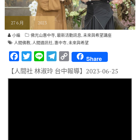
27
6 月
2023
,
,
小編
佛光山惠中寺
最新活動訊息
未來與希望講座
,
,
,
人間佛教
人間通訊社
惠中寺
未來與希望
F
T
Li
T
C
Share
ac
w
n
el
o
【人間社 林淑玲 台中報導】
2023-06-25
e
it
e
e
p
b
te
gr
y
o
r
a
Li
o
m
n
k
k