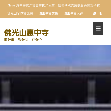
Skip
News
惠中寺佛光寶寶暨佛光兒童 信仰傳承喜成觀音菩薩契子女
to
佛光山全球資訊網
開山星雲文集
開山星雲大師
content
佛光山惠中寺
做好事．說好話．存好心