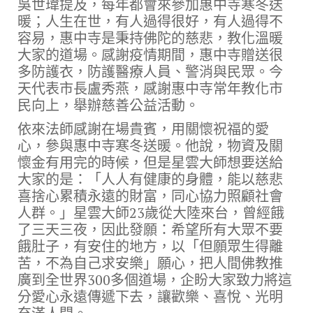
吳世瑋提及，每年都會來參加惠中寺寒冬送
暖；人生在世，有人過得很好，有人過得不
容易，惠中寺是秉持佛陀的慈悲，教化溫暖
大家的道場。感謝疫情期間，惠中寺贈送很
多防護衣，防護醫療人員、警消與民眾。今
天代表市長盧秀燕，感謝惠中寺常年教化市
民向上，舉辦慈善公益活動。
依來法師感謝在場貴賓，用關懷祝福的愛
心，參與惠中寺寒冬送暖。他說，物資及關
懷金有用完的時候，但是星雲大師想要送給
大家的是：「人人有健康的身體，能以慈悲
喜捨心累積永遠的財富，同心協力照顧社會
人群。」星雲大師23歲從大陸來台，曾經餓
了三天三夜，因此發願：希望所有大眾不要
餓肚子，有安住的地方，以「但願眾生得離
苦，不為自己求安樂」願心，把人間佛教推
廣到全世界300多個道場，企盼大家致力將這
分愛心永遠傳遞下去，讓歡樂、喜悅、光明