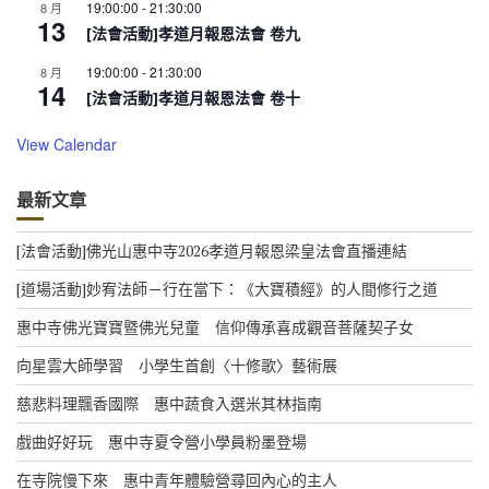
19:00:00
-
21:30:00
8 月
13
[法會活動]孝道月報恩法會 卷九
19:00:00
-
21:30:00
8 月
14
[法會活動]孝道月報恩法會 卷十
View Calendar
最新文章
[法會活動]佛光山惠中寺2026孝道月報恩梁皇法會直播連結
[道場活動]妙宥法師－行在當下：《大寶積經》的人間修行之道
惠中寺佛光寶寶暨佛光兒童 信仰傳承喜成觀音菩薩契子女
向星雲大師學習 小學生首創〈十修歌〉藝術展
慈悲料理飄香國際 惠中蔬食入選米其林指南
戲曲好好玩 惠中寺夏令營小學員粉墨登場
在寺院慢下來 惠中青年體驗營尋回內心的主人