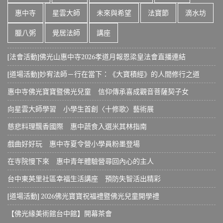
惠中寺
星雲大師
未來與希望
法寶節
滴水坊
臘八粥
覺居法師
講座
[法會活動]佛光山惠中寺2026孝道月報恩梁皇法會直播連結
[道場活動]妙宥法師－行在當下：《大寶積經》的人間修行之道
惠中寺佛光寶寶暨佛光兒童 信仰傳承喜成觀音菩薩契子女
向星雲大師學習 小學生首創〈十修歌〉藝術展
慈悲料理飄香國際 惠中蔬食入選米其林指南
戲曲好好玩 惠中寺夏令營小學員粉墨登場
在寺院慢下來 惠中青年體驗營尋回內心的主人
台中東英里社區幸福生活講座 預防失智活出精彩
[道場活動] 2026佛光寶寶祝福禮暨佛光兒童開學禮
【佛光緣美術館台中館】開幕茶會