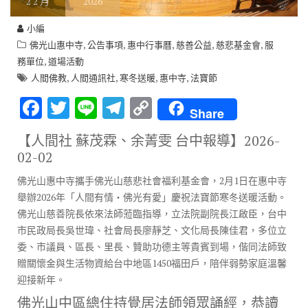
2
2 月
2026
小編
,
,
,
,
,
佛光山惠中寺
公告事項
惠中行事曆
慈善公益
慈悲基金會
服
,
務單位
道場活動
,
,
,
,
人間佛教
人間通訊社
寒冬送暖
惠中寺
法寶節
F
T
Li
T
C
Share
ac
w
n
el
o
【人間社 蘇茂霖、余菁雯 台中報導】
2026-
e
it
e
e
p
02-02
b
te
gr
y
佛光山惠中寺攜手佛光山慈悲社會福利基金會，2月1日在惠中寺
o
r
a
Li
舉辦2026年「人間有情‧佛光有愛」慶祝法寶節寒冬送暖活動。
o
m
n
佛光山慈善院長依來法師蒞臨指導，立法院副院長江啟臣，台中
市民政局長吳世瑋、社會局長廖靜芝、文化局長陳佳君，多位立
k
k
委、市議員、區長、里長、贊助功德主等貴賓到場，偕同法師致
贈關懷金與生活物資給台中地區1450福田戶，陪伴弱勢家庭溫馨
迎接新年。
佛光山中區總住持覺居法師領眾誦經，恭讀