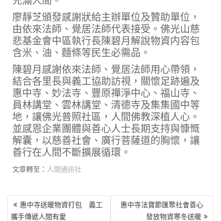
充滿人間。
廖靜芝頒發感謝狀給主辦單位及贊助單位，
由依來法師、覺居法師代表接受。佛光山慈
悲基金會中區執行長陳碧月解說物資内容包
含米、油、麵條等民生必需品。
陳碧月感謝依來法師、覺居法師用心帶領，
結合各里長與義工協助訪視，關懷足跡遍及
惠中寺、妙法寺、豐原禪淨中心、福山寺、
員林講堂、雲林講堂、清德寺及集集國中等
地，讓佛光普照社區，人間佛教深植人心。
並感恩企業團體與善心人士長期支持與慷慨
解囊，以慈善社會、廣行菩薩道的胸懷，讓
善行在人間不斷擴展循環。
文章轉至：
人間通訊社
文
惠中寺送暖物資打包 義工
惠中寺法寶節匯聚社會善心
章
攜手傳遞人間有愛
發放物資寒冬送暖