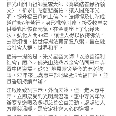
佛光山開山祖師星雲大師〈為廣結善緣祈願
文〉，祈求佛陀慈悲護佑，讓人間充滿光
明，提升福田戶向上信心。法師提及佛陀成
道前修6年苦行，身形憔悴削瘦，接受牧羊女
供養乳糜恢復元氣，在金剛座上了悟緣起
法，弘化人間49年，讓世人得以依持佛法，
去除煩惱。後世傳揚法寶節臘八粥，旨在融
合社會人群、世界和平。
值得一提的是，秉持星雲大師「以慈善福利
社會」願心，佛光山慈悲基金會偕同惠中寺
暨中區道場，從921地震賑災至今的寒冬送
暖，27年來已嘉惠中部地區近5萬福田戶，並
且誓願持續舉辦。
江啟臣致詞表示，外面天冷，但一走入惠中
寺，立即感受到光明與溫暖，惠中寺常年舉
辦寒冬送暖及多項慈善公益活動，處處給人
方便與溫暖，是安定社會人心的道場。