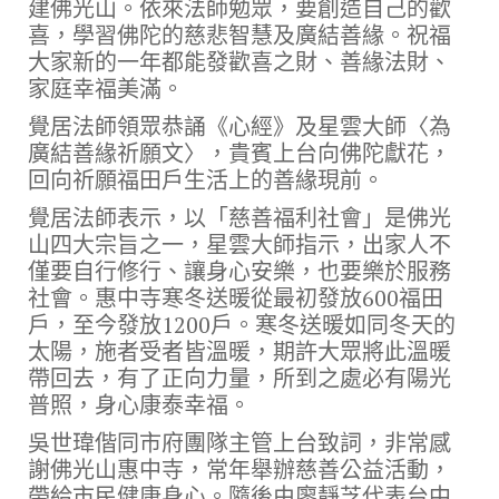
建佛光山。依來法師勉眾，要創造自己的歡
喜，學習佛陀的慈悲智慧及廣結善緣。祝福
大家新的一年都能發歡喜之財、善緣法財、
家庭幸福美滿。
覺居法師領眾恭誦《心經》及星雲大師〈為
廣結善緣祈願文〉，貴賓上台向佛陀獻花，
回向祈願福田戶生活上的善緣現前。
覺居法師表示，以「慈善福利社會」是佛光
山四大宗旨之一，星雲大師指示，出家人不
僅要自行修行、讓身心安樂，也要樂於服務
社會。惠中寺寒冬送暖從最初發放600福田
戶，至今發放1200戶。寒冬送暖如同冬天的
太陽，施者受者皆溫暖，期許大眾將此溫暖
帶回去，有了正向力量，所到之處必有陽光
普照，身心康泰幸福。
吳世瑋偕同市府團隊主管上台致詞，非常感
謝佛光山惠中寺，常年舉辦慈善公益活動，
帶給市民健康身心。隨後由廖靜芝代表台中