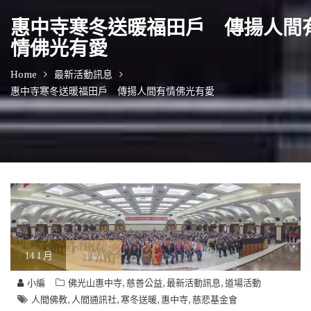
惠中寺寒冬送暖福田戶 傳揚人間
情佛光有愛
Home
最新活動訊息
惠中寺寒冬送暖福田戶 傳揚人間有情佛光有愛
14
1 月
2024
,
,
,
小編
佛光山惠中寺
慈善公益
最新活動訊息
道場活動
,
,
,
,
人間佛教
人間通訊社
寒冬送暖
惠中寺
慈悲基金會