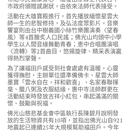
市政府頒贈感謝狀，由依來法師代表接受。
活動在大雄寶殿進行，首先播放緬懷星雲大
師一生的悲智修持，及弘法度眾影片。音樂
饗宴則由台中樹義國小絲竹樂團演奏〈望春
風〉等4首膾炙人口民謠；佛光山均頭中小學
學生以人間音緣舞動青春；恵中合唱團演唱
〈流轉〉等2首曲目，悠揚旋律、精采表演贏
得熱烈掌聲。
為了讓福田戶感受到社會處處有溫暖，心靈
獲得撫慰，主辦單位還準備佛卡、星雲大師
墨寶「雲水自在，祥和歡喜」、名家春聯揮
毫、臘八粥及衣服結緣，惠中寺法師群更在
活動結束時發放吉祥小紅包，串起滿滿的關
懷、鼓勵與祝福。
佛光山慈悲基金會中區執行長陳碧月說明發
放的生活物資共有10項，並指出佛光山自921
地震起已連續25年大規模幫助福田戶。今年