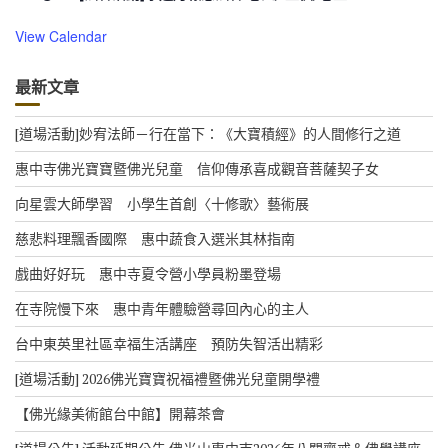
View Calendar
最新文章
[道場活動]妙宥法師－行在當下：《大寶積經》的人間修行之道
惠中寺佛光寶寶暨佛光兒童 信仰傳承喜成觀音菩薩契子女
向星雲大師學習 小學生首創〈十修歌〉藝術展
慈悲料理飄香國際 惠中蔬食入選米其林指南
戲曲好好玩 惠中寺夏令營小學員粉墨登場
在寺院慢下來 惠中青年體驗營尋回內心的主人
台中東英里社區幸福生活講座 預防失智活出精彩
[道場活動] 2026佛光寶寶祝福禮暨佛光兒童開學禮
【佛光緣美術館台中館】開幕茶會