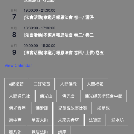
19:00:00
-
21:30:00
8 月
7
[法會活動]孝道月報恩法會 卷一/ 灑淨
13:30:00
-
17:30:00
8 月
8
[法會活動]孝道月報恩法會 卷二/ 卷三
09:00:00
-
15:30:00
8 月
9
[法會活動]孝道月報恩法會 卷四/ 上供/卷五
View Calendar
e起復蔬
三好兒童
人間佛教
人間福報
人間通訊社
佛光山
佛光會
佛光緣美術館台中館
佛光青年
佛誕節
兒童說故事比賽
如是說
惠中寺
星雲大師
未來與希望
法寶節
滴水坊
臘八粥
覺居法師
講座