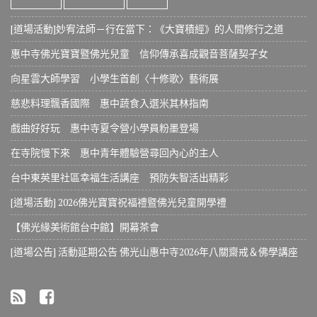
[道場活動]妙宥法師－行在當下：《大寶積經》的人間修行之道
惠中寺佛光寶寶暨佛光兒童 信仰傳承喜成觀音菩薩契子女
向星雲大師學習 小學生首創〈十修歌〉藝術展
慈悲料理飄香國際 惠中蔬食入選米其林指南
戲曲好好玩 惠中寺夏令營小學員粉墨登場
在寺院慢下來 惠中青年體驗營尋回內心的主人
台中東英里社區幸福生活講座 預防失智活出精彩
[道場活動] 2026佛光寶寶祝福禮暨佛光兒童開學禮
【佛光緣美術館台中館】開幕茶會
[道場公告] 活動延期公告 佛光山惠中寺2026年八關齋戒＆佛學講座