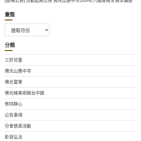
[道場公告] 活動延期公告 佛光山惠中寺2026年八關齋戒＆佛學講座
彙整
彙
整
分類
三好兒童
佛光山惠中寺
佛光童軍
佛光緣美術館台中館
修持靜心
公告事項
分會慈善活動
影音弘法