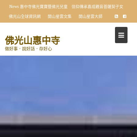
Skip
News
向星雲大師學習 小學生首創〈十修歌〉藝術展
to
佛光山全球資訊網
開山星雲文集
開山星雲大師
content
佛光山惠中寺
做好事．說好話．存好心