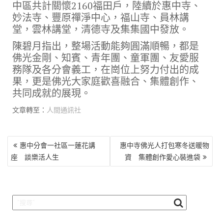
中區共計關懷2160福田戶，陸續於惠中寺、
妙法寺、豐原禪淨中心，福山寺、員林講
堂，雲林講堂，清德寺及集集國中發放。
陳碧月指出，整場活動能夠圓滿順暢，都是
佛光金剛、知賓、青年團、童軍團、友愛服
務隊及各分會義工，在崗位上努力付出的成
果，更是佛光大家庭歡喜融合、集體創作、
共同成就的展現。
文章轉至：
人間通訊社
文
惠中分會一社區一蓮花講
惠中寺佛光人打包寒冬送暖物
章
座 談樂活人生
資 集體創作愛心裝進袋
導
覽