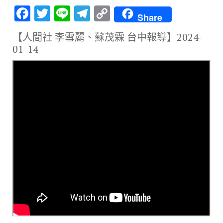
F
T
Li
T
C
Share
ac
w
n
el
o
【人間社 李雪麗、蘇茂霖 台中報導】
2024-
e
it
e
e
p
01-14
b
te
gr
y
o
r
a
Li
o
m
n
k
k