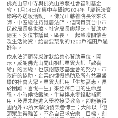
佛光山惠中寺與佛光山慈悲社會福利基金
會，1月14日在惠中寺舉辦2024年「慶祝法寶
節寒冬送暖活動」。佛光山慈善院長依來法
師、中區總住持覺居法師，偕同貴賓台中市
民政局長吳世瑋、社會局長廖靜芝、贊助功
德主、多位市議員、區長，一起致贈關懷金
及生活物資，給需要幫助的1200戶福田戶過
好年。
依來法師頒發感謝狀給善心贊助單位、開
示，感謝佛光山開山祖師星雲大師「歡喜
給」的因緣，也感謝慈悲基金會的努力、市
政府的協助、企業的慷慨捐助及所有共襄盛
舉的社會大眾。星雲大師用「生於憂患，長
於困難，喜悅一生」來詮釋自己的生命歷
程，小時候撿鐵絲、牛糞換來零錢貼補家
用，及長未能進入學校接受教育，卻能獲得
國內外32所大學頒發榮譽博士；大師以「但
願眾生得離苦，不為自己求安樂」目標，創