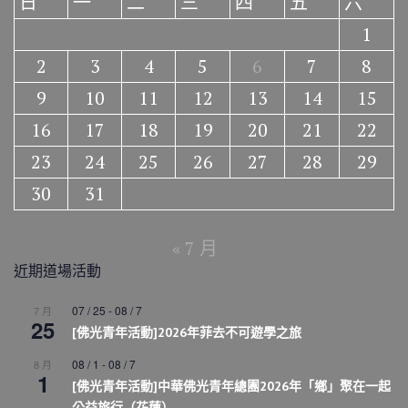
日
一
二
三
四
五
六
1
2
3
4
5
6
7
8
9
10
11
12
13
14
15
16
17
18
19
20
21
22
23
24
25
26
27
28
29
30
31
« 7 月
近期道場活動
07 / 25
-
08 / 7
7 月
25
[佛光青年活動]2026年菲去不可遊學之旅
08 / 1
-
08 / 7
8 月
1
[佛光青年活動]中華佛光青年總團2026年「鄉」聚在一起
公益旅行（花蓮）