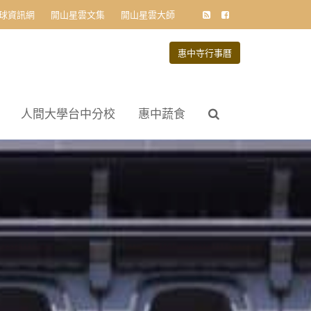
球資訊網
開山星雲文集
開山星雲大師
惠中寺行事曆
人間大學台中分校
惠中蔬食