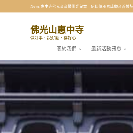
Skip
News
向星雲大師學習 小學生首創〈十修歌〉藝術展
to
content
佛光山惠中寺
做好事．說好話．存好心
關於我們
最新活動訊息