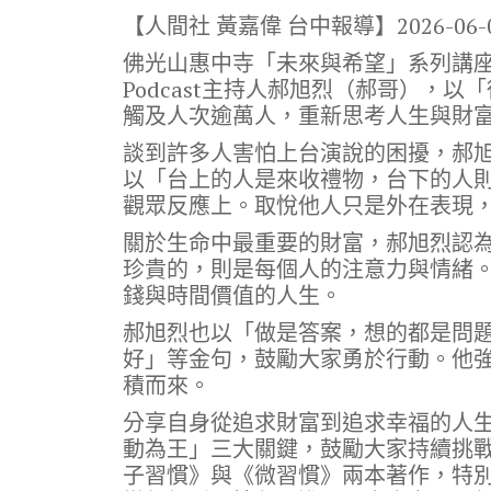
ac
w
n
el
o
【人間社 黃嘉偉 台中報導】
2026-06-
e
it
e
e
p
佛光山惠中寺「未來與希望」系列講座
b
te
gr
y
Podcast主持人郝旭烈（郝哥），
o
r
a
Li
觸及人次逾萬人，重新思考人生與財
o
m
n
談到許多人害怕上台演說的困擾，郝
k
k
以「台上的人是來收禮物，台下的人
觀眾反應上。取悅他人只是外在表現
關於生命中最重要的財富，郝旭烈認
珍貴的，則是每個人的注意力與情緒
錢與時間價值的人生。
郝旭烈也以「做是答案，想的都是問
好」等金句，鼓勵大家勇於行動。他
積而來。
分享自身從追求財富到追求幸福的人
動為王」三大關鍵，鼓勵大家持續挑
子習慣》與《微習慣》兩本著作，特