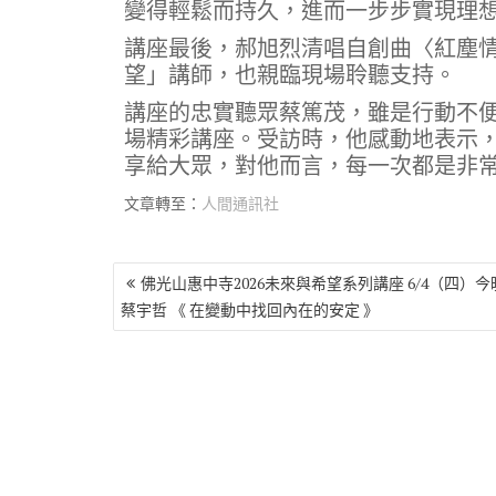
變得輕鬆而持久，進而一步步實現理
講座最後，郝旭烈清唱自創曲〈紅塵
望」講師，也親臨現場聆聽支持。
講座的忠實聽眾蔡篤茂，雖是行動不便
場精彩講座。受訪時，他感動地表示
享給大眾，對他而言，每一次都是非
文章轉至：
人間通訊社
文
佛光山惠中寺2026未來與希望系列講座 6/4（四）今晚
章
蔡宇哲 《 在變動中找回內在的安定 》
導
覽