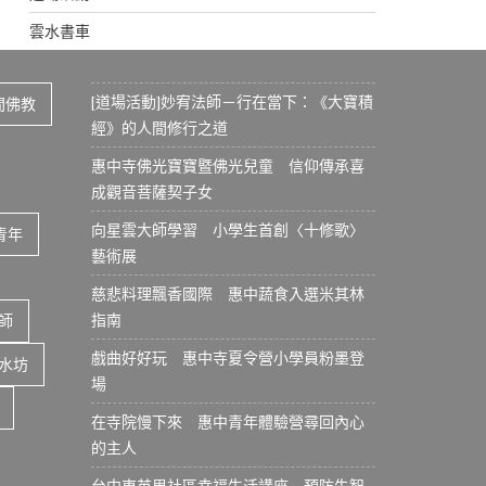
雲水書車
[道場活動]妙宥法師－行在當下：《大寶積
間佛教
經》的人間修行之道
惠中寺佛光寶寶暨佛光兒童 信仰傳承喜
成觀音菩薩契子女
向星雲大師學習 小學生首創〈十修歌〉
青年
藝術展
慈悲料理飄香國際 惠中蔬食入選米其林
指南
師
戲曲好好玩 惠中寺夏令營小學員粉墨登
水坊
場
在寺院慢下來 惠中青年體驗營尋回內心
的主人
台中東英里社區幸福生活講座 預防失智