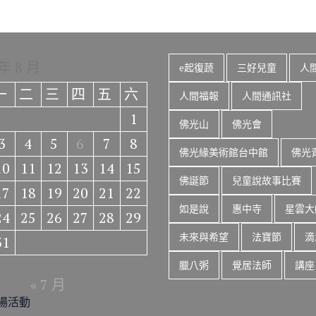
 年 8 月
e起復蔬
三好兒童
人
一
二
三
四
五
六
人間福報
人間通訊社
1
佛光山
佛光會
3
4
5
6
7
8
佛光緣美術館台中館
佛光
10
11
12
13
14
15
佛誕節
兒童說故事比賽
17
18
19
20
21
22
如是說
惠中寺
星雲大
24
25
26
27
28
29
未來與希望
法寶節
滴
31
臘八粥
覺居法師
講座
« 7 月
場活動