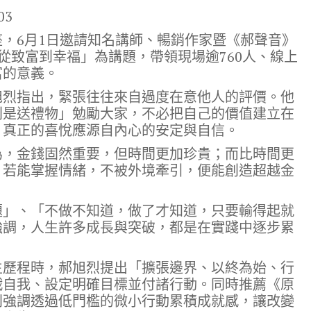
03
，6月1日邀請知名講師、暢銷作家暨《郝聲音》
以「從致富到幸福」為講題，帶領現場逾760人、線上
富的意義。
旭烈指出，緊張往往來自過度在意他人的評價。他
則是送禮物」勉勵大家，不必把自己的價值建立在
，真正的喜悅應源自內心的安定與自信。
為，金錢固然重要，但時間更加珍貴；而比時間更
。若能掌握情緒，不被外境牽引，便能創造超越金
題」、「不做不知道，做了才知道，只要輸得起就
強調，人生許多成長與突破，都是在實踐中逐步累
生歷程時，郝旭烈提出「擴張邊界、以終為始、行
戰自我、設定明確目標並付諸行動。同時推薦《原
別強調透過低門檻的微小行動累積成就感，讓改變