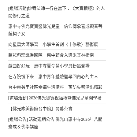
[道場活動]妙宥法師－行在當下：《大寶積經》的人
間修行之道
惠中寺佛光寶寶暨佛光兒童 信仰傳承喜成觀音菩
薩契子女
向星雲大師學習 小學生首創〈十修歌〉藝術展
慈悲料理飄香國際 惠中蔬食入選米其林指南
戲曲好好玩 惠中寺夏令營小學員粉墨登場
在寺院慢下來 惠中青年體驗營尋回內心的主人
台中東英里社區幸福生活講座 預防失智活出精彩
[道場活動] 2026佛光寶寶祝福禮暨佛光兒童開學禮
【佛光緣美術館台中館】開幕茶會
[道場公告] 活動延期公告 佛光山惠中寺2026年八關
齋戒＆佛學講座