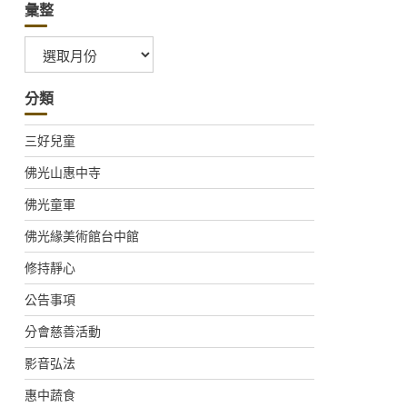
彙整
彙
整
分類
三好兒童
佛光山惠中寺
佛光童軍
佛光緣美術館台中館
修持靜心
公告事項
分會慈善活動
影音弘法
惠中蔬食