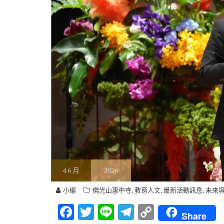
4
6 月
2026
,
,
,
小編
佛光山惠中寺
教育人文
最新活動訊息
未來
F
T
Li
T
C
Share