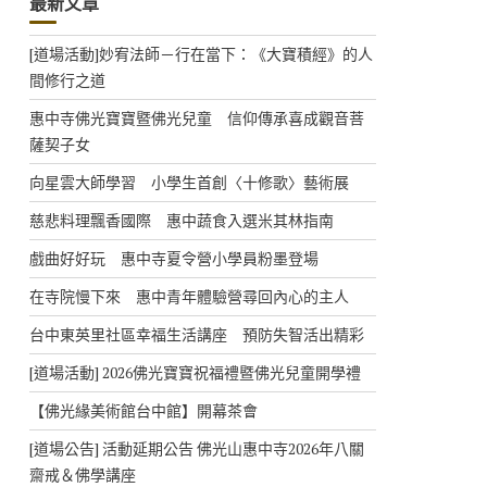
最新文章
[道場活動]妙宥法師－行在當下：《大寶積經》的人
間修行之道
惠中寺佛光寶寶暨佛光兒童 信仰傳承喜成觀音菩
薩契子女
向星雲大師學習 小學生首創〈十修歌〉藝術展
慈悲料理飄香國際 惠中蔬食入選米其林指南
戲曲好好玩 惠中寺夏令營小學員粉墨登場
在寺院慢下來 惠中青年體驗營尋回內心的主人
台中東英里社區幸福生活講座 預防失智活出精彩
[道場活動] 2026佛光寶寶祝福禮暨佛光兒童開學禮
【佛光緣美術館台中館】開幕茶會
[道場公告] 活動延期公告 佛光山惠中寺2026年八關
齋戒＆佛學講座