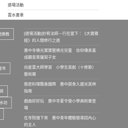
道場活動
雲水書車
[道場活動]妙宥法師－行在當下：《大寶積
間佛教
經》的人間修行之道
惠中寺佛光寶寶暨佛光兒童 信仰傳承喜
成觀音菩薩契子女
向星雲大師學習 小學生首創〈十修歌〉
青年
藝術展
慈悲料理飄香國際 惠中蔬食入選米其林
指南
師
戲曲好好玩 惠中寺夏令營小學員粉墨登
水坊
場
在寺院慢下來 惠中青年體驗營尋回內心
的主人