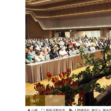
4
6 月
2025
,
,
小編
最新活動訊息
人間通訊社
佛光山
惠中