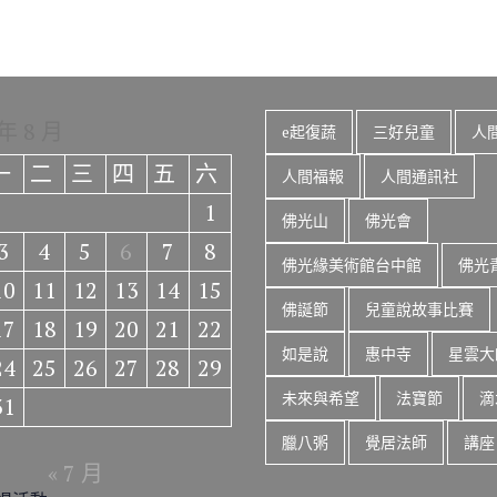
 年 8 月
e起復蔬
三好兒童
人
一
二
三
四
五
六
人間福報
人間通訊社
1
佛光山
佛光會
3
4
5
6
7
8
佛光緣美術館台中館
佛光
10
11
12
13
14
15
佛誕節
兒童說故事比賽
17
18
19
20
21
22
如是說
惠中寺
星雲大
24
25
26
27
28
29
未來與希望
法寶節
滴
31
臘八粥
覺居法師
講座
« 7 月