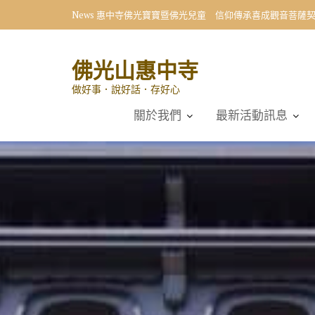
Skip
News
惠中寺佛光寶寶暨佛光兒童 信仰傳承喜成觀音菩薩
to
content
佛光山惠中寺
做好事．說好話．存好心
關於我們
最新活動訊息