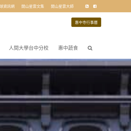
球資訊網
開山星雲文集
開山星雲大師
惠中寺行事曆
人間大學台中分校
惠中蔬食