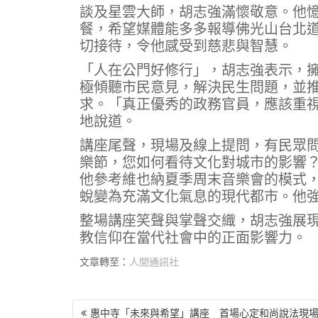
談及星雲大師，胡志強滿懷敬意。他
餐，希望媒體能多多報導佛光山台北
切接待，令他感受到慈悲與智慧。
「人在公門好修行」，胡志強表示，
極傾聽市民意見，解決民生問題，並
求。「真正優秀的政務官員，應該重
地說道。
講座尾聲，現場及線上提問，有民眾
樂節，您如何看待文化對城市的影響
他參考維也納夏季周末音樂會的模式
蛻變為充滿文化氣息的現代都市。他
整場講座笑聲與掌聲交織，胡志強展
教信仰在當代社會中的正面影響力。
文章轉至：
人間通訊社
文
惠中寺「未來與希望」講座 首場心定和尚說法現