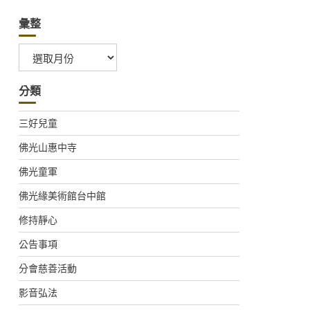
彙整
彙
整
分類
三好兒童
佛光山惠中寺
佛光童軍
佛光緣美術館台中館
修持靜心
公告事項
分會慈善活動
影音弘法