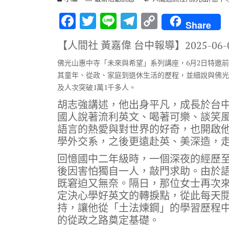
F
T
Li
T
C
Share
ac
w
n
el
o
【人間社 黃嘉偉 台中報導】
2025-06-
e
it
e
e
p
佛光山惠中寺「未來與希望」系列講座，6月2日特邀
b
te
gr
y
其童年、從政、家庭到退休生活的歷程，並細說與佛光
o
r
a
Li
及人次突破1萬1千多人。
o
m
n
胡志強講述，他出身平凡，成長於台
k
k
國人說著流利英文、喝著可樂、談笑
語言的熱愛與對世界的好奇，也開啟
學外交系，之後更遠赴英、美深造，
回憶國中二年級時，一個深夜的經歷
後因害怕獨自一人，敲門求助。由於語言
既窘迫又無奈。隔日，那位女士再次
定決心學好英文的轉捩點，從此每天
持，讓他從「土法煉鋼」的學習歷程
的從政之路奠定基礎。