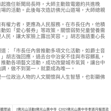
憶起擔任新聞局長時，大師主動致電邀約共進晚
道場的活動。此後每次造訪佛光山道場，大師總親
擁有權力者，更應為人民服務。在市長任內，他積
推動如「愛心餐券」等政策，關懷弱勢兒童營養需
視人民，讓大家臉上露出笑容。」胡志強語重心長
問道：「市長任內曾推動多項文化活動，如爵士音
？」胡志強回應，過去台中治安不佳與市容髒亂，
，推動各項藝文活動，成功改變城市氣質，讓台中
強調，做不到第一，就要成為唯一。
現一位政治人物的人文關懷與人生智慧，也彰顯佛
場聽眾逾
[佛光山活動]佛光山惠中寺《2025佛光山惠中寺孝道月報恩梁