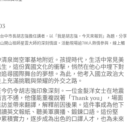
03
前台中市長胡志強擔任講者，以「我是胡志強，今天來報到」為題，分享
山開山祖師星雲大師的深刻情誼。活動現場逾700人熱情參與，線上觸
中清泉崗空軍基地附近。孩提時代，生活中常見美
風生，這份異國文化的衝擊，悄然在他心中埋下對
他追尋國際舞台的夢想。為此，他考入國立政治大
走上充滿挑戰與榮耀的外交之路。
至今仍令胡志強印象深刻。一位金髮洋女士在地震
不通，他僅能重複說著「Thank you」，場面
來訪並帶來翻譯，解釋前因後果。這件事成為他下
閱讀英文報紙、聽美軍廣播、鍛鍊口語。這份堅
中累積實力，逐步成為出色的口譯人才，也為未來