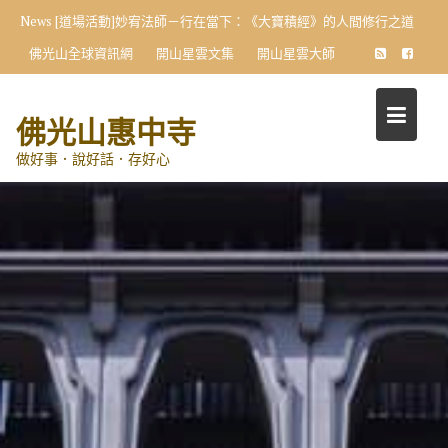
Skip
News
[道場活動]妙宥法師－行在當下：《大寶積經》的人間修行之道
to
佛光山全球資訊網
開山星雲文集
開山星雲大師
content
佛光山惠中寺
做好事．說好話．存好心