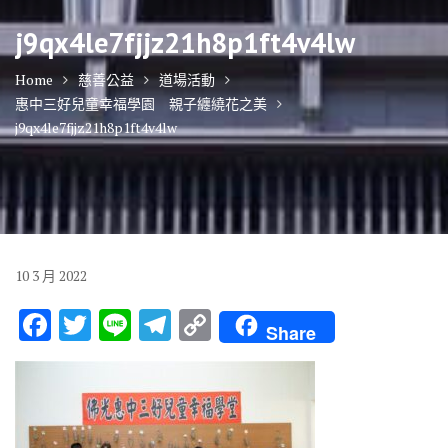
j9qx4le7fjjz21h8p1ft4v4lw
Home
慈善公益
道場活動
惠中三好兒童幸福學園 親子纏繞花之美
j9qx4le7fjjz21h8p1ft4v4lw
10
3 月
2022
F
T
Li
T
C
Share
ac
w
n
el
o
e
it
e
e
p
b
te
gr
y