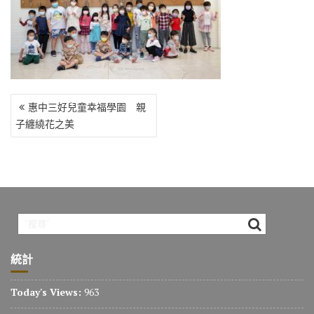
o
r
a
Li
o
m
n
k
k
文
惠中三好兒童幸福學園 親
章
子纏繞花之美
導
覽
統計
Today's Views:
963