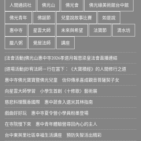
人間通訊社
佛光山
佛光會
佛光緣美術館台中館
佛光青年
佛誕節
兒童說故事比賽
如是說
惠中寺
星雲大師
未來與希望
法寶節
滴水坊
臘八粥
覺居法師
講座
[法會活動]佛光山惠中寺2026孝道月報恩梁皇法會直播連結
[道場活動]妙宥法師－行在當下：《大寶積經》的人間修行之道
惠中寺佛光寶寶暨佛光兒童 信仰傳承喜成觀音菩薩契子女
向星雲大師學習 小學生首創〈十修歌〉藝術展
慈悲料理飄香國際 惠中蔬食入選米其林指南
戲曲好好玩 惠中寺夏令營小學員粉墨登場
在寺院慢下來 惠中青年體驗營尋回內心的主人
台中東英里社區幸福生活講座 預防失智活出精彩