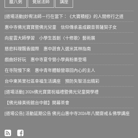
臘八粥
覺居法師
講座
[道場活動]妙宥法師－行在當下：《大寶積經》的人間修行之道
惠中寺佛光寶寶暨佛光兒童 信仰傳承喜成觀音菩薩契子女
向星雲大師學習 小學生首創〈十修歌〉藝術展
慈悲料理飄香國際 惠中蔬食入選米其林指南
戲曲好好玩 惠中寺夏令營小學員粉墨登場
在寺院慢下來 惠中青年體驗營尋回內心的主人
台中東英里社區幸福生活講座 預防失智活出精彩
[道場活動] 2026佛光寶寶祝福禮暨佛光兒童開學禮
【佛光緣美術館台中館】開幕茶會
[道場公告] 活動延期公告 佛光山惠中寺2026年八關齋戒＆佛學講座