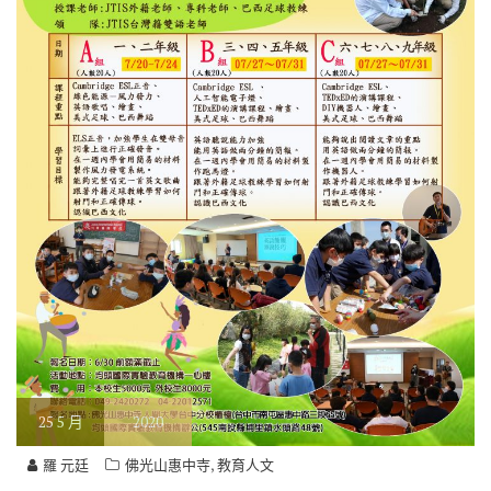
25
5 月
2020
,
羅 元廷
佛光山惠中寺
教育人文