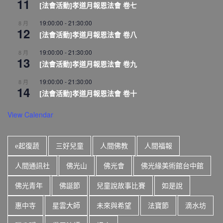
11
[法會活動]孝道月報恩法會 卷七
19:00:00
-
21:30:00
8 月
12
[法會活動]孝道月報恩法會 卷八
19:00:00
-
21:30:00
8 月
13
[法會活動]孝道月報恩法會 卷九
19:00:00
-
21:30:00
8 月
14
[法會活動]孝道月報恩法會 卷十
View Calendar
e起復蔬
三好兒童
人間佛教
人間福報
人間通訊社
佛光山
佛光會
佛光緣美術館台中館
佛光青年
佛誕節
兒童說故事比賽
如是說
惠中寺
星雲大師
未來與希望
法寶節
滴水坊