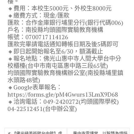
樓。
🔸費用：本校生5000元、外校生8000元
🔸繳費方式：現金/匯款
匯款：合作金庫銀行埔里分行(銀行代碼006)
戶名：南投縣均頭國際實驗教育機構
帳號：0700717114126
匯款完畢請電話通知轉帳日期及後5碼即可
🔸即日起開始報名至6/30，額滿截止
🔸報名地點：佛光山惠中寺人間大學台中分
校櫃檯(台中市南屯區惠中路三段65號)
均頭國際實驗教育機構辦公室(南投縣埔里鎮
水頭路48號)
🔸Google表單報名：
https://forms.gle/pM4Gwurs13LmX9D68
🔸洽詢電話：049-2420272(均頭國際學校)
04-22512451(台中辦公室)
文
【佛光緣美術館台中館】虛
惠中寺雲講堂 以智慧為煩惱