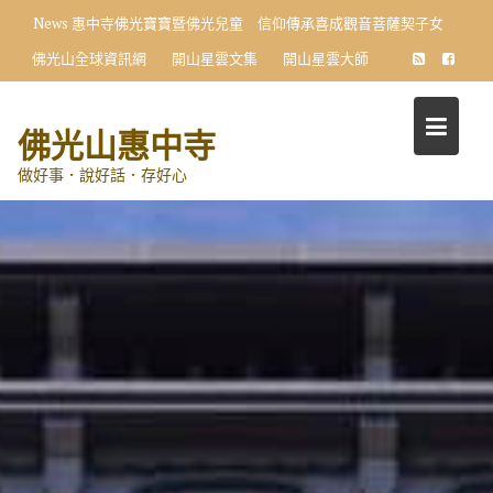
Skip
News
惠中寺佛光寶寶暨佛光兒童 信仰傳承喜成觀音菩薩契子女
to
佛光山全球資訊網
開山星雲文集
開山星雲大師
content
佛光山惠中寺
做好事．說好話．存好心