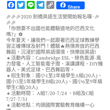
F
T
Li
T
C
Share
ac
w
n
el
o
🎉🎉🎉2020 劍橋英語生活營開始報名囉~🎉
e
it
e
e
p
🎉🎉
b
te
gr
y
「你想要不出國也能體驗道地的巴西文化
嗎?」⚽️
o
r
a
Li
今年夏天，讓我們一起跟著巴西足球教練學
o
m
n
習正確傳球及射門！體驗🔥熱情奔放的巴西
k
k
舞蹈，沉浸於國際英語環境，快樂說英語!
🔸活動內容：Cambridge ESL、綠色能源-風
力發電、人工智能電子燈、演講課程、DIY機
器人、美式足球、巴西舞蹈等。
🔸招生對象：國小1至2年級學生A組(20人)、
國小3至5年級學生B組(20人)、國小6至9年級
學生C組(20人)
🔸活動時間： A組7/20-7/24 、B組及C組
7/27-7/31
🔸活動地點：均頭國際實驗教育機構一心