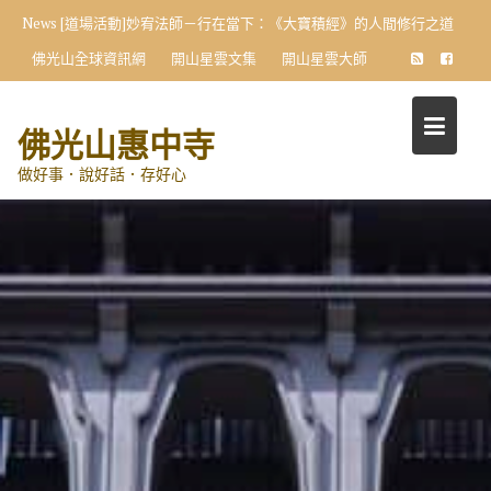
Skip
News
[道場活動]妙宥法師－行在當下：《大寶積經》的人間修行之道
to
佛光山全球資訊網
開山星雲文集
開山星雲大師
content
佛光山惠中寺
做好事．說好話．存好心