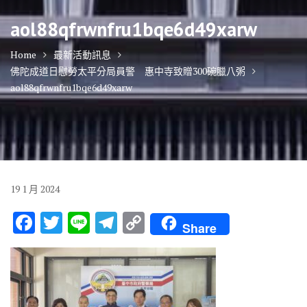
aol88qfrwnfru1bqe6d49xarw
Home
最新活動訊息
佛陀成道日慰勞太平分局員警 惠中寺致贈300碗臘八粥
aol88qfrwnfru1bqe6d49xarw
19
1 月
2024
F
T
Li
T
C
Share
ac
w
n
el
o
e
it
e
e
p
b
te
gr
y