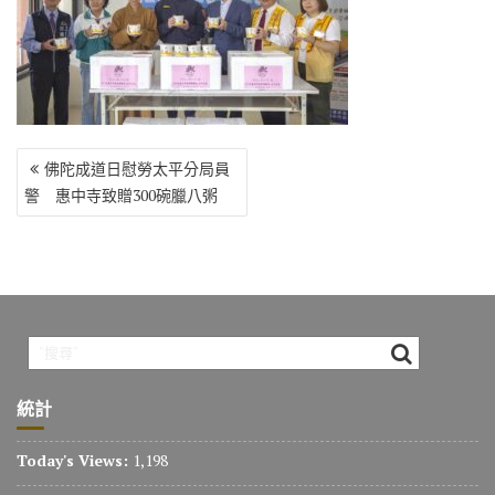
o
r
a
Li
o
m
n
k
k
文
佛陀成道日慰勞太平分局員
章
警 惠中寺致贈300碗臘八粥
導
覽
統計
Today's Views:
1,198