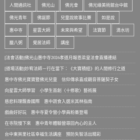
人間通訊社
佛光山
佛光會
佛光緣美術館台中館
佛光青年
佛誕節
兒童說故事比賽
如是說
惠中寺
星雲大師
未來與希望
法寶節
滴水坊
臘八粥
覺居法師
講座
[法會活動]佛光山惠中寺2026孝道月報恩梁皇法會直播連結
[道場活動]妙宥法師－行在當下：《大寶積經》的人間修行之道
惠中寺佛光寶寶暨佛光兒童 信仰傳承喜成觀音菩薩契子女
向星雲大師學習 小學生首創〈十修歌〉藝術展
慈悲料理飄香國際 惠中蔬食入選米其林指南
戲曲好好玩 惠中寺夏令營小學員粉墨登場
在寺院慢下來 惠中青年體驗營尋回內心的主人
台中東英里社區幸福生活講座 預防失智活出精彩