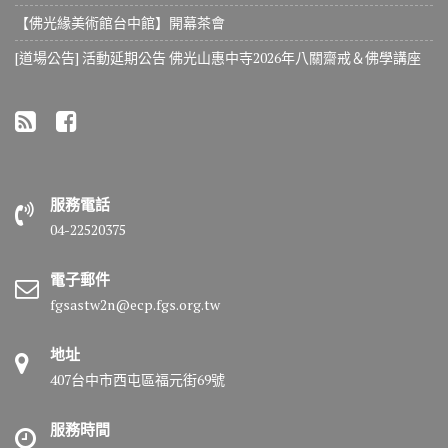
【佛光緣美術館台中館】開幕茶會
[道場公告] 活動延期公告 佛光山惠中寺2026年八關齋戒＆佛學講座
服務電話
04-22520375
電子郵件
fgsastw2n@ecp.fgs.org.tw
地址
407台中市西屯區福元街69號
服務時間