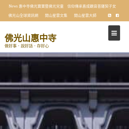
Skip
News
惠中寺佛光寶寶暨佛光兒童 信仰傳承喜成觀音菩薩契子女
to
佛光山全球資訊網
開山星雲文集
開山星雲大師
content
佛光山惠中寺
做好事．說好話．存好心