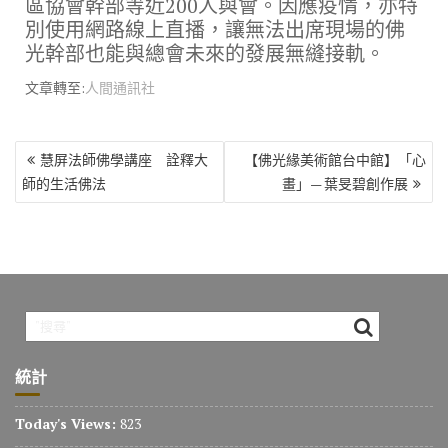
區協會幹部等近200人與會。因應疫情，亦特
別使用網路線上直播，讓無法出席現場的佛
光幹部也能與總會未來的發展無縫接軌。
文章轉至:
人間通訊社
文
慧屏法師佛學講座 詮釋大
【佛光緣美術館台中館】「心
章
師的生活佛法
畫」— 葉旻碧創作展
導
覽
統計
Today's Views:
823