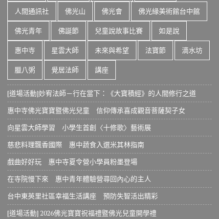
人間通訊社
佛光山
佛光會
佛光緣美術館台中館
佛光青年
佛誕節
兒童說故事比賽
如是說
惠中寺
星雲大師
未來與希望
法寶節
滴水坊
臘八粥
覺居法師
講座
[道場活動]妙宥法師－行在當下：《大寶積經》的人間修行之道
惠中寺佛光寶寶暨佛光兒童 信仰傳承喜成觀音菩薩契子女
向星雲大師學習 小學生首創〈十修歌〉藝術展
慈悲料理飄香國際 惠中蔬食入選米其林指南
戲曲好好玩 惠中寺夏令營小學員粉墨登場
在寺院慢下來 惠中青年體驗營尋回內心的主人
台中東英里社區幸福生活講座 預防失智活出精彩
[道場活動] 2026佛光寶寶祝福禮暨佛光兒童開學禮