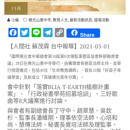
1
3 月
2021
,
,
,
小編
佛光山惠中寺
教育人文
最新活動訊息
道場活動
F
T
Li
T
C
Share
ac
w
n
el
o
【人間社 蘇茂霖 台中報導】
2021-03-01
e
it
e
e
p
「國際佛光會中華總會第10屆第8次理監事暨區協會幹部聯席會
b
te
gr
y
議」28日在佛光山惠中寺舉行，由署理會長慈容法師主持，並舉
o
r
a
Li
行授證儀式，包括45位「生命教育講師」、首批15個「好苗子幸
o
m
n
福學堂」及新成立「高雄佛光青年分團」。
k
k
會中針對「落實BLIA T-EARTH植樹計畫
案」、「行政祕書學苑招募培訓」、三好歌
曲等8大議案進行討論。
與會者有副總會長丁守中、趙翠慧、吳欽
杉、監事長潘維剛，理事依空法師、心培和
尚、慧傳法師、秘書長覺培法師及理監事、