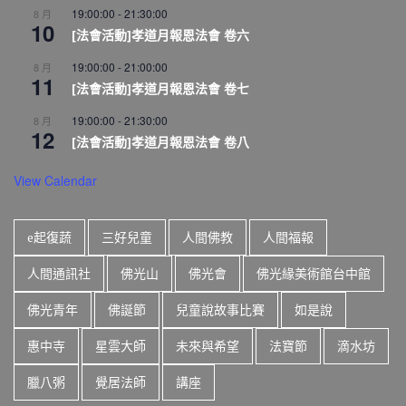
19:00:00
-
21:30:00
8 月
10
[法會活動]孝道月報恩法會 卷六
19:00:00
-
21:00:00
8 月
11
[法會活動]孝道月報恩法會 卷七
19:00:00
-
21:30:00
8 月
12
[法會活動]孝道月報恩法會 卷八
View Calendar
e起復蔬
三好兒童
人間佛教
人間福報
人間通訊社
佛光山
佛光會
佛光緣美術館台中館
佛光青年
佛誕節
兒童說故事比賽
如是說
惠中寺
星雲大師
未來與希望
法寶節
滴水坊
臘八粥
覺居法師
講座