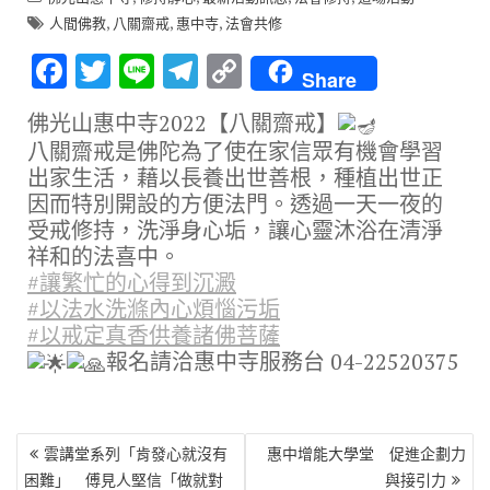
,
,
,
人間佛教
八關齋戒
惠中寺
法會共修
F
T
Li
T
C
Share
ac
w
n
el
o
佛光山惠中寺2022【八關齋戒】
e
it
e
e
p
八關齋戒是佛陀為了使在家信眾有機會學習
b
te
gr
y
出家生活，藉以長養出世善根，種植出世正
o
r
a
Li
因而特別開設的方便法門。透過一天一夜的
受戒修持，洗淨身心垢，讓心靈沐浴在清淨
o
m
n
祥和的法喜中。
k
k
#讓繁忙的心得到沉澱
#以法水洗滌內心煩惱污垢
#以戒定真香供養諸佛菩薩
報名請洽惠中寺服務台 04-22520375
文
雲講堂系列「肯發心就沒有
惠中增能大學堂 促進企劃力
章
困難」 傅見人堅信「做就對
與接引力