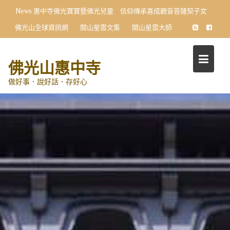
Skip
News
惠中寺佛光寶寶暨佛光兒童 信仰傳承喜成觀音菩薩契子女
to
佛光山全球資訊網
開山星雲文集
開山星雲大師
content
佛光山惠中寺
做好事．說好話．存好心