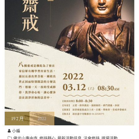
19
2 月
2022
小編
,
,
,
,
佛光山惠中寺
修持靜心
最新活動訊息
法會修持
道場活動