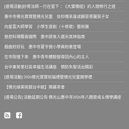
[道場活動]妙宥法師－行在當下：《大寶積經》的人間修行之道
惠中寺佛光寶寶暨佛光兒童 信仰傳承喜成觀音菩薩契子女
向星雲大師學習 小學生首創〈十修歌〉藝術展
慈悲料理飄香國際 惠中蔬食入選米其林指南
戲曲好好玩 惠中寺夏令營小學員粉墨登場
在寺院慢下來 惠中青年體驗營尋回內心的主人
台中東英里社區幸福生活講座 預防失智活出精彩
[道場活動] 2026佛光寶寶祝福禮暨佛光兒童開學禮
【佛光緣美術館台中館】開幕茶會
[道場公告] 活動延期公告 佛光山惠中寺2026年八關齋戒＆佛學講座