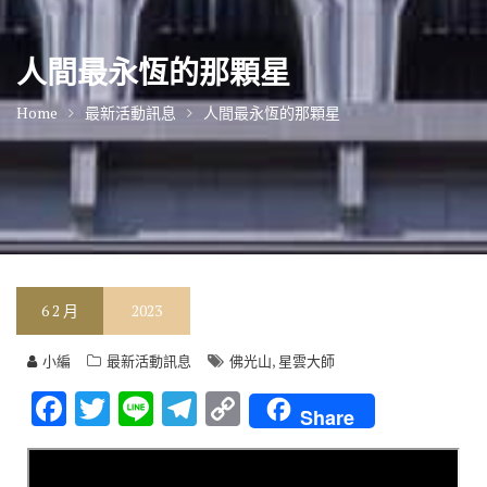
人間最永恆的那顆星
Home
最新活動訊息
人間最永恆的那顆星
6
2 月
2023
,
小編
最新活動訊息
佛光山
星雲大師
F
T
Li
T
C
Share
ac
w
n
el
o
e
it
e
e
p