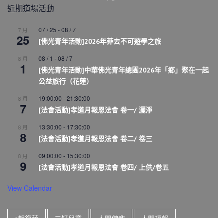
近期道場活動
07 / 25
-
08 / 7
7 月
25
[佛光青年活動]2026年菲去不可遊學之旅
08 / 1
-
08 / 7
8 月
1
[佛光青年活動]中華佛光青年總團2026年「鄉」聚在一起
公益旅行（花蓮）
19:00:00
-
21:30:00
8 月
7
[法會活動]孝道月報恩法會 卷一/ 灑淨
13:30:00
-
17:30:00
8 月
8
[法會活動]孝道月報恩法會 卷二/ 卷三
09:00:00
-
15:30:00
8 月
9
[法會活動]孝道月報恩法會 卷四/ 上供/卷五
View Calendar