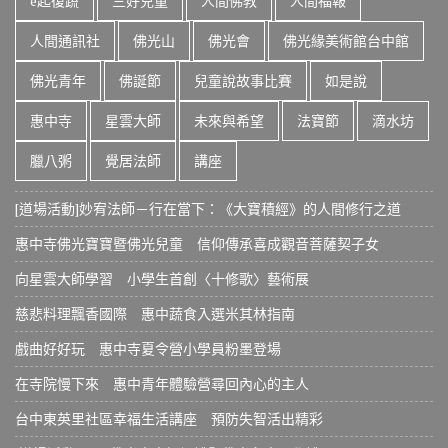
e起復蔬
三好兒童
人間佛教
人間福報
人間通訊社
佛光山
佛光會
佛光緣美術館台中館
佛光青年
佛誕節
兒童說故事比賽
如是說
惠中寺
星雲大師
未來與希望
法寶節
滴水坊
臘八粥
覺居法師
講座
[道場活動]妙宥法師－行在當下：《大寶積經》的人間修行之道
惠中寺佛光寶寶暨佛光兒童 信仰傳承喜成觀音菩薩契子女
向星雲大師學習 小學生首創〈十修歌〉藝術展
慈悲料理飄香國際 惠中蔬食入選米其林指南
戲曲好好玩 惠中寺夏令營小學員粉墨登場
在寺院慢下來 惠中青年體驗營尋回內心的主人
台中東英里社區幸福生活講座 預防失智活出精彩