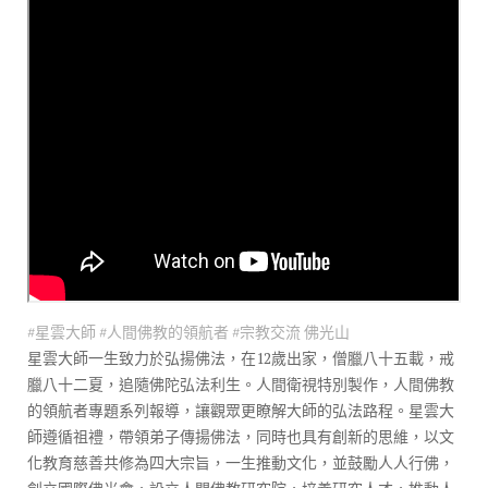
b
te
gr
y
o
r
a
Li
o
m
n
k
k
#星雲大師
#人間佛教的領航者
#宗教交流
佛光山
星雲大師一生致力於弘揚佛法，在12歲出家，僧臘八十五載，戒
臘八十二夏，追隨佛陀弘法利生。人間衛視特別製作，人間佛教
的領航者專題系列報導，讓觀眾更瞭解大師的弘法路程。星雲大
師遵循祖禮，帶領弟子傳揚佛法，同時也具有創新的思維，以文
化教育慈善共修為四大宗旨，一生推動文化，並鼓勵人人行佛，