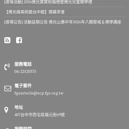
[道場活動] 2026佛光寶寶祝福禮暨佛光兒童開學禮
【佛光緣美術館台中館】開幕茶會
[道場公告] 活動延期公告 佛光山惠中寺2026年八關齋戒＆佛學講座
服務電話
04-22520375
電子郵件
fgsastw2n@ecp.fgs.org.tw
地址
407台中市西屯區福元街69號
服務時間