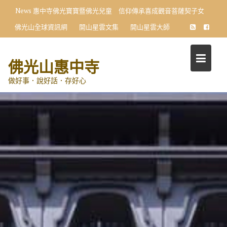
Skip
News
惠中寺佛光寶寶暨佛光兒童 信仰傳承喜成觀音菩薩契子女
to
佛光山全球資訊網
開山星雲文集
開山星雲大師
content
佛光山惠中寺
做好事．說好話．存好心