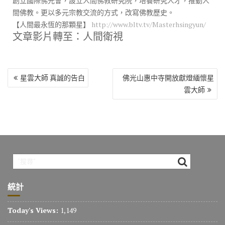
創立國際佛光會，設立人間佛教研究院，培養研究人才，推動人
間佛教。更以多元宗教交流的方式，改寫佛教歷史。
【人間最永恆的那顆星】
http://www.bltv.tv/Masterhsingyun/
文章影片轉至：人間衛視
文
星雲大師 真誠的告白
佛光山惠中寺開放獻燈緬懷星
章
雲大師
導
覽
統計
Today's Views:
1,149