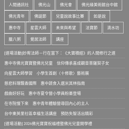
人間通訊社
佛光山
佛光會
佛光緣美術館台中館
佛光青年
佛誕節
兒童說故事比賽
如是說
惠中寺
星雲大師
未來與希望
法寶節
滴水坊
臘八粥
覺居法師
講座
[道場活動]妙宥法師－行在當下：《大寶積經》的人間修行之道
惠中寺佛光寶寶暨佛光兒童 信仰傳承喜成觀音菩薩契子女
向星雲大師學習 小學生首創〈十修歌〉藝術展
慈悲料理飄香國際 惠中蔬食入選米其林指南
戲曲好好玩 惠中寺夏令營小學員粉墨登場
在寺院慢下來 惠中青年體驗營尋回內心的主人
台中東英里社區幸福生活講座 預防失智活出精彩
[道場活動] 2026佛光寶寶祝福禮暨佛光兒童開學禮