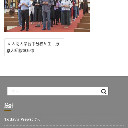
o
r
a
Li
o
m
n
k
k
文
人間大學台中分校師生 感
章
恩大師獻燈緬懷
導
覽
統計
Today's Views:
396