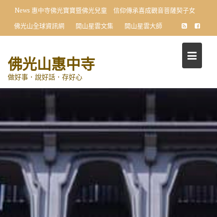
Skip
News
惠中寺佛光寶寶暨佛光兒童 信仰傳承喜成觀音菩薩契子女
to
佛光山全球資訊網
開山星雲文集
開山星雲大師
content
佛光山惠中寺
做好事．說好話．存好心