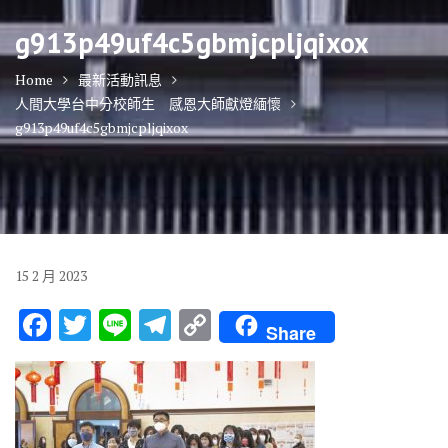
g913p49uf4c5gbmjcpljqixox
Home
最新活動訊息
人間大學台中分校師生 感恩大師獻燈緬懷
g913p49uf4c5gbmjcpljqixox
15
2 月
2023
F
T
Li
T
C
Share
ac
w
n
el
o
e
it
e
e
p
b
te
gr
y