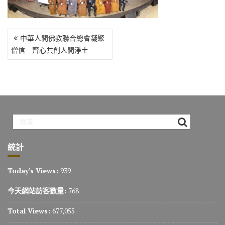
o
r
a
Li
o
m
n
k
k
文
中華人間佛教聯合總會凝聚
章
僧信 齊心共創人間淨土
導
覽
統計
Today's Views:
939
今天網站訪客數量:
768
Total Views:
677,055