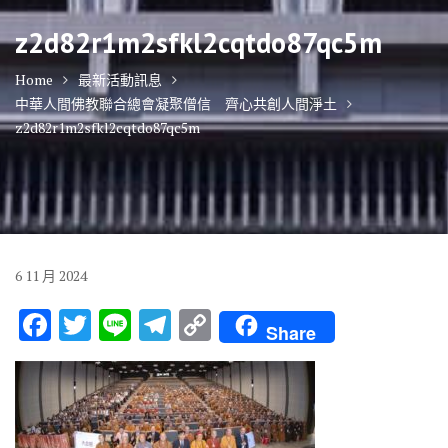
z2d82r1m2sfkl2cqtdo87qc5m
Home
最新活動訊息
中華人間佛教聯合總會凝聚僧信 齊心共創人間淨土
z2d82r1m2sfkl2cqtdo87qc5m
6
11 月
2024
F
T
Li
T
C
Share
ac
w
n
el
o
e
it
e
e
p
b
te
gr
y