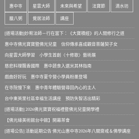
惠中寺
星雲大師
未來與希望
法寶節
滴水坊
臘八粥
覺居法師
講座
[道場活動]妙宥法師－行在當下：《大寶積經》的人間修行之道
惠中寺佛光寶寶暨佛光兒童 信仰傳承喜成觀音菩薩契子女
向星雲大師學習 小學生首創〈十修歌〉藝術展
慈悲料理飄香國際 惠中蔬食入選米其林指南
戲曲好好玩 惠中寺夏令營小學員粉墨登場
在寺院慢下來 惠中青年體驗營尋回內心的主人
台中東英里社區幸福生活講座 預防失智活出精彩
[道場活動] 2026佛光寶寶祝福禮暨佛光兒童開學禮
【佛光緣美術館台中館】開幕茶會
[道場公告] 活動延期公告 佛光山惠中寺2026年八關齋戒＆佛學講座