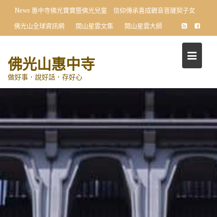
Skip
News
惠中寺佛光寶寶暨佛光兒童 信仰傳承喜成觀音菩薩契子女
to
佛光山全球資訊網
開山星雲文集
開山星雲大師
content
佛光山惠中寺
做好事．說好話．存好心