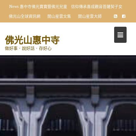
Skip
News
惠中寺佛光寶寶暨佛光兒童 信仰傳承喜成觀音菩薩契子女
to
佛光山全球資訊網
開山星雲文集
開山星雲大師
content
佛光山惠中寺
做好事．說好話．存好心