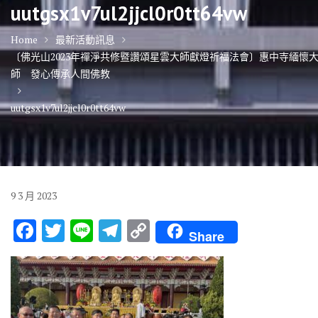
uutgsx1v7ul2jjcl0r0tt64vw
Home
最新活動訊息
〔佛光山2023年禪淨共修暨讚頌星雲大師獻燈祈福法會〕惠中寺緬懷
師 發心傳承人間佛教
uutgsx1v7ul2jjcl0r0tt64vw
9
3 月
2023
F
T
Li
T
C
Share
ac
w
n
el
o
e
it
e
e
p
b
te
gr
y