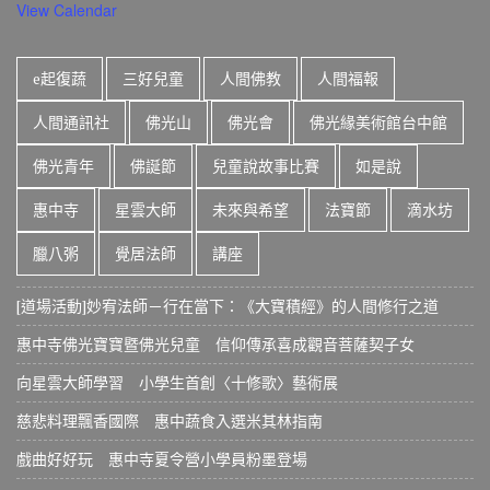
View Calendar
e起復蔬
三好兒童
人間佛教
人間福報
人間通訊社
佛光山
佛光會
佛光緣美術館台中館
佛光青年
佛誕節
兒童說故事比賽
如是說
惠中寺
星雲大師
未來與希望
法寶節
滴水坊
臘八粥
覺居法師
講座
[道場活動]妙宥法師－行在當下：《大寶積經》的人間修行之道
惠中寺佛光寶寶暨佛光兒童 信仰傳承喜成觀音菩薩契子女
向星雲大師學習 小學生首創〈十修歌〉藝術展
慈悲料理飄香國際 惠中蔬食入選米其林指南
戲曲好好玩 惠中寺夏令營小學員粉墨登場