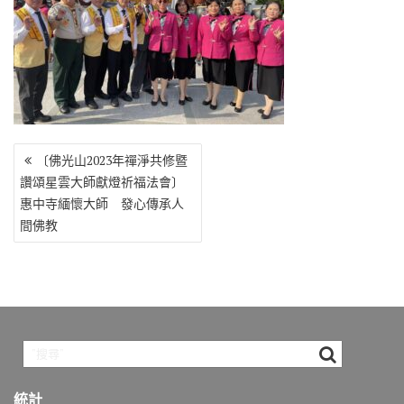
o
r
a
Li
o
m
n
k
k
文
〔佛光山2023年禪淨共修暨
章
讚頌星雲大師獻燈祈福法會〕
導
惠中寺緬懷大師 發心傳承人
覽
間佛教
統計