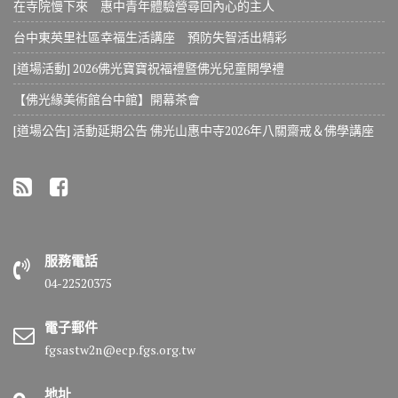
在寺院慢下來 惠中青年體驗營尋回內心的主人
台中東英里社區幸福生活講座 預防失智活出精彩
[道場活動] 2026佛光寶寶祝福禮暨佛光兒童開學禮
【佛光緣美術館台中館】開幕茶會
[道場公告] 活動延期公告 佛光山惠中寺2026年八關齋戒＆佛學講座
服務電話
04-22520375
電子郵件
fgsastw2n@ecp.fgs.org.tw
地址