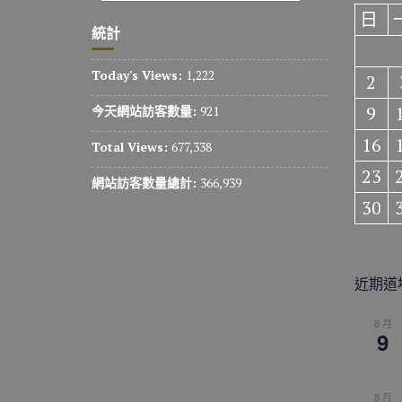
日
統計
Today's Views:
1,222
2
9
今天網站訪客數量:
921
16
Total Views:
677,338
23
網站訪客數量總計:
366,939
30
近期道
8 月
9
8 月