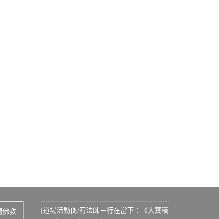
[道場活動]妙宥法師－行在當下：《大寶積
間佛教