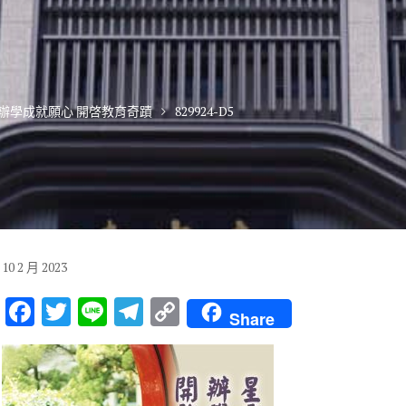
辦學成就願心 開啓教育奇蹟
829924-D5
10
2 月
2023
F
T
Li
T
C
Share
ac
w
n
el
o
e
it
e
e
p
b
te
gr
y