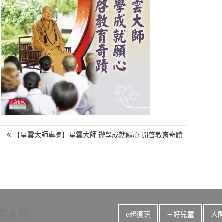
o
r
a
Li
o
m
n
k
k
文
【星雲大師專欄】星雲大師 辦學成就願心 開啓教育奇蹟
章
導
覽
 年 8 月
e起復蔬
三好兒童
人