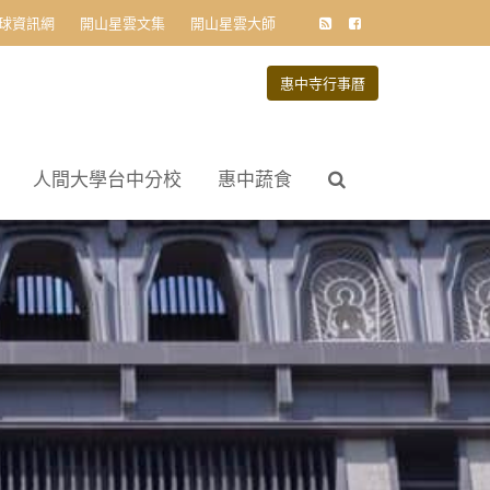
球資訊網
開山星雲文集
開山星雲大師
惠中寺行事曆
人間大學台中分校
惠中蔬食