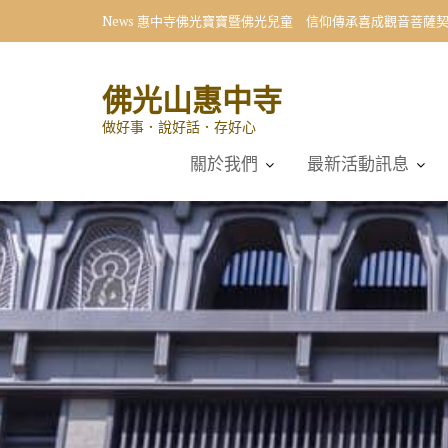
Skip
News
惠中寺佛光寶寶暨佛光兒童 信仰傳承喜成觀音菩薩
to
content
佛光山惠中寺
做好事．說好話．存好心
關於我們
最新活動訊息