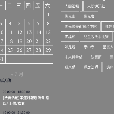
一
二
三
四
五
六
人間福報
人間通訊社
1
佛光山
佛光會
3
4
5
6
7
8
佛光緣美術館台中館
佛光
10
11
12
13
14
15
佛誕節
兒童說故事比賽
17
18
19
20
21
22
如是說
惠中寺
星雲大
24
25
26
27
28
29
未來與希望
法寶節
滴
31
臘八粥
覺居法師
講座
« 7 月
場活動
09:00:00
-
15:30:00
[法會活動]孝道月報恩法會 卷
四/ 上供/卷五
19:00:00
-
21:30:00