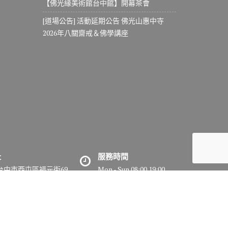
【佛光緣美術館台中館】開幕茶會
[道場公告] 活動延期公告 佛光山惠中寺
2026年八關齋戒＆佛學講座
址
服務時間
7台中市西屯區福元街69
Mon - Sun 08:00 19:00