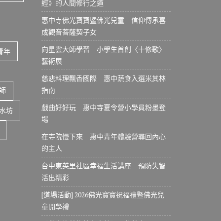
經》的人間修行之道
惠中寺佛光寶寶暨佛光兒童 信仰傳承喜
成觀音菩薩契子女
向星雲大師學習 小學生首創〈十修歌〉
青年
藝術展
慈悲料理飄香國際 惠中蔬食入選米其林
指南
師
戲曲好好玩 惠中寺夏令營小學員粉墨登
水坊
場
在寺院慢下來 惠中青年體驗營尋回內心
的主人
台中東英里社區幸福生活講座 預防失智
活出精彩
[道場活動] 2026佛光寶寶祝福禮暨佛光兒
童開學禮