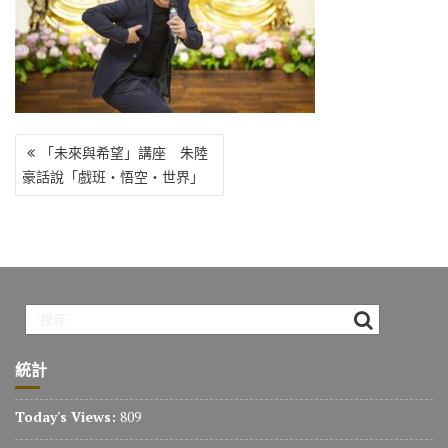
o
r
a
Li
o
m
n
k
k
文
「未來與希望」講座 朱陸
章
豪話說「戲班‧悟空‧世界」
導
覽
統計
Today's Views:
809