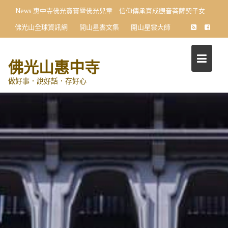
Skip
News
惠中寺佛光寶寶暨佛光兒童 信仰傳承喜成觀音菩薩契子女
to
佛光山全球資訊網
開山星雲文集
開山星雲大師
content
佛光山惠中寺
做好事．說好話．存好心