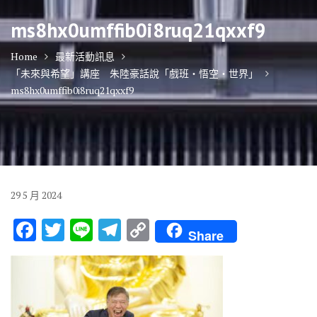
ms8hx0umffib0i8ruq21qxxf9
Home
最新活動訊息
「未來與希望」講座 朱陸豪話說「戲班‧悟空‧世界」
ms8hx0umffib0i8ruq21qxxf9
29
5 月
2024
F
T
Li
T
C
Share
ac
w
n
el
o
e
it
e
e
p
b
te
gr
y