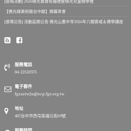
[道場活動] 2026佛光寶寶祝福禮暨佛光兒童開學禮
【佛光緣美術館台中館】開幕茶會
[道場公告] 活動延期公告 佛光山惠中寺2026年八關齋戒＆佛學講座
服務電話
04-22520375
電子郵件
fgsastw2n@ecp.fgs.org.tw
地址
407台中市西屯區福元街69號
服務時間