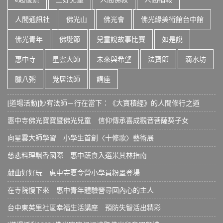
人間通訊社
佛光山
佛光會
佛光緣美術館台中館
佛光青年
佛誕節
兒童說故事比賽
如是說
惠中寺
星雲大師
未來與希望
法寶節
滴水坊
臘八粥
覺居法師
講座
[道場活動]妙宥法師－行在當下：《大寶積經》的人間修行之道
惠中寺佛光寶寶暨佛光兒童 信仰傳承喜成觀音菩薩契子女
向星雲大師學習 小學生首創〈十修歌〉藝術展
慈悲料理飄香國際 惠中蔬食入選米其林指南
戲曲好好玩 惠中寺夏令營小學員粉墨登場
在寺院慢下來 惠中青年體驗營尋回內心的主人
台中東英里社區幸福生活講座 預防失智活出精彩