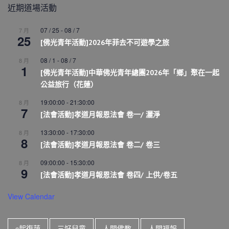
近期道場活動
07 / 25
-
08 / 7
7 月
25
[佛光青年活動]2026年菲去不可遊學之旅
08 / 1
-
08 / 7
8 月
1
[佛光青年活動]中華佛光青年總團2026年「鄉」聚在一起
公益旅行（花蓮）
19:00:00
-
21:30:00
8 月
7
[法會活動]孝道月報恩法會 卷一/ 灑淨
13:30:00
-
17:30:00
8 月
8
[法會活動]孝道月報恩法會 卷二/ 卷三
09:00:00
-
15:30:00
8 月
9
[法會活動]孝道月報恩法會 卷四/ 上供/卷五
View Calendar
e起復蔬
三好兒童
人間佛教
人間福報