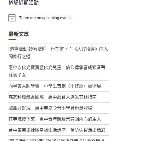
道場近期活動
There are no upcoming events.
N
o
t
最新文章
i
c
e
[道場活動]妙宥法師－行在當下：《大寶積經》的人
間修行之道
惠中寺佛光寶寶暨佛光兒童 信仰傳承喜成觀音菩
薩契子女
向星雲大師學習 小學生首創〈十修歌〉藝術展
慈悲料理飄香國際 惠中蔬食入選米其林指南
戲曲好好玩 惠中寺夏令營小學員粉墨登場
在寺院慢下來 惠中青年體驗營尋回內心的主人
台中東英里社區幸福生活講座 預防失智活出精彩
[道場活動] 2026佛光寶寶祝福禮暨佛光兒童開學禮