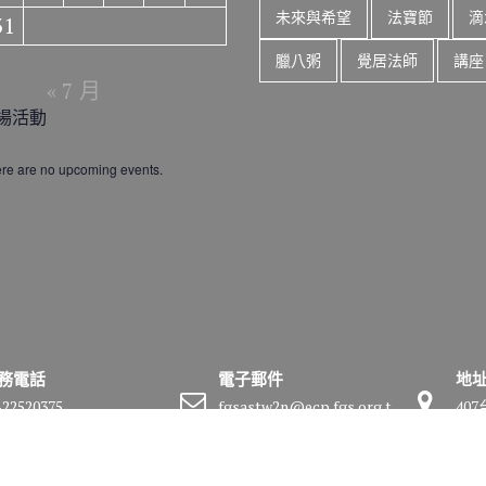
未來與希望
法寶節
滴
31
臘八粥
覺居法師
講座
« 7 月
場活動
re are no upcoming events.
務電話
電子郵件
地
-22520375
fgsastw2n@ecp.fgs.org.t
40
w
號