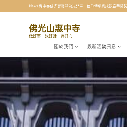
Skip
News
向星雲大師學習 小學生首創〈十修歌〉藝術展
to
content
佛光山惠中寺
做好事．說好話．存好心
關於我們
最新活動訊息