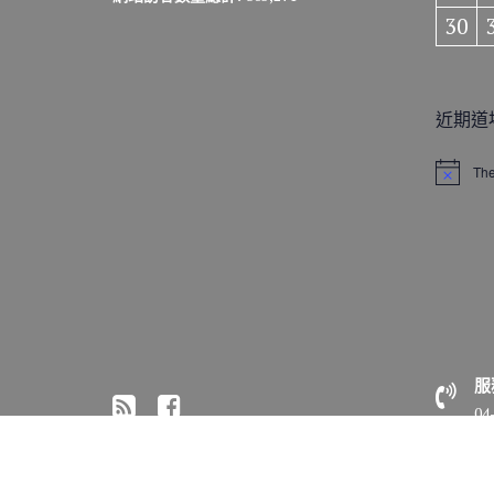
30
近期道
The
N
o
t
i
c
e
服
04