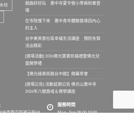
戲曲好好玩 惠中寺夏令營小學員粉墨登
水坊
場
在寺院慢下來 惠中青年體驗營尋回內心
的主人
台中東英里社區幸福生活講座 預防失智
活出精彩
[道場活動] 2026佛光寶寶祝福禮暨佛光兒
童開學禮
【佛光緣美術館台中館】開幕茶會
[道場公告] 活動延期公告 佛光山惠中寺
2026年八關齋戒＆佛學講座
址
服務時間
7台中市西屯區福元街69
Mon - Sun 08:00 19:00