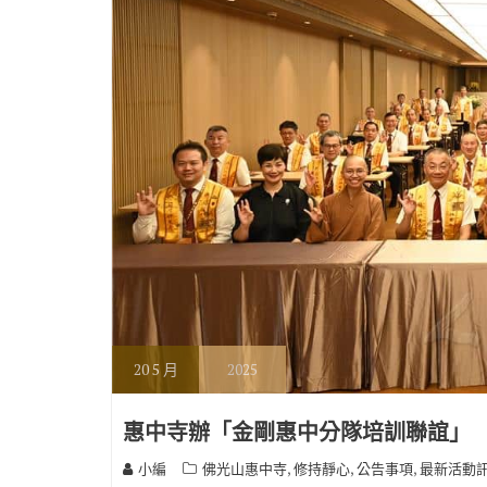
20
5 月
2025
惠中寺辦「金剛惠中分隊培訓聯誼」
,
,
,
小編
佛光山惠中寺
修持靜心
公告事項
最新活動