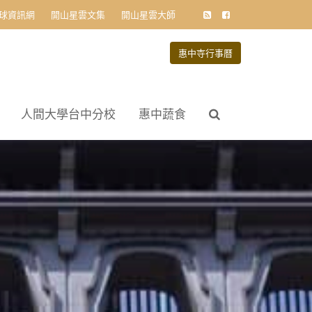
球資訊網
開山星雲文集
開山星雲大師
惠中寺行事曆
人間大學台中分校
惠中蔬食