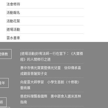
法會修持
活動報名
活動花絮
道場活動
雲水書車
[道場活動]妙宥法師－行在當下：《大寶積
間佛教
經》的人間修行之道
惠中寺佛光寶寶暨佛光兒童 信仰傳承喜
成觀音菩薩契子女
向星雲大師學習 小學生首創〈十修歌〉
青年
藝術展
慈悲料理飄香國際 惠中蔬食入選米其林
指南
師