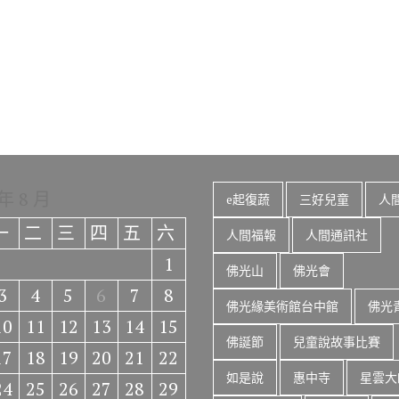
 年 8 月
e起復蔬
三好兒童
人
一
二
三
四
五
六
人間福報
人間通訊社
1
佛光山
佛光會
3
4
5
6
7
8
佛光緣美術館台中館
佛光
10
11
12
13
14
15
佛誕節
兒童說故事比賽
17
18
19
20
21
22
如是說
惠中寺
星雲大
24
25
26
27
28
29