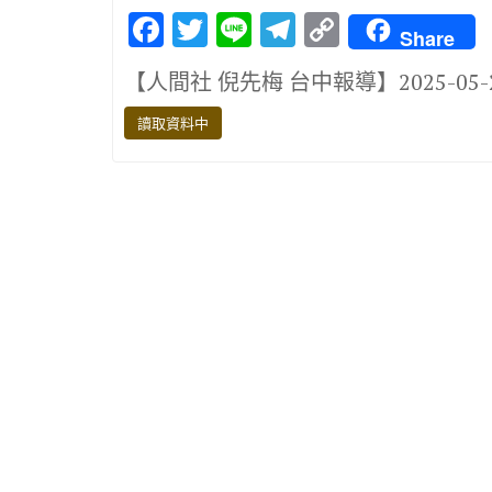
F
T
Li
T
C
Share
ac
w
n
el
o
【人間社 倪先梅 台中報導】2025-05
e
it
e
e
p
b
te
gr
y
讀取資料中
o
r
a
Li
o
m
n
k
k