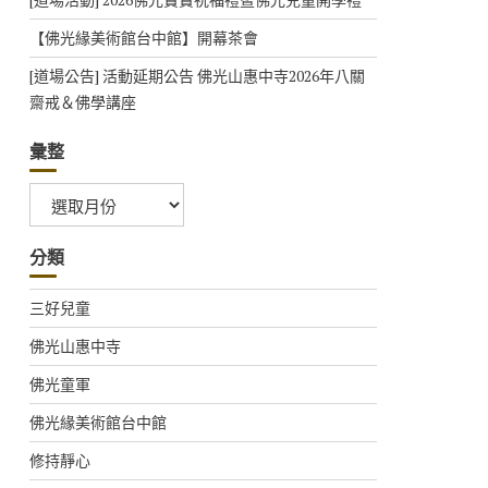
【佛光緣美術館台中館】開幕茶會
[道場公告] 活動延期公告 佛光山惠中寺2026年八關
齋戒＆佛學講座
彙整
彙
整
分類
三好兒童
佛光山惠中寺
佛光童軍
佛光緣美術館台中館
修持靜心