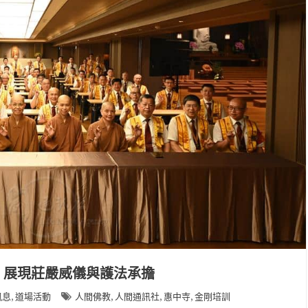
 展現莊嚴威儀與護法承擔
,
,
,
,
訊息
道場活動
人間佛教
人間通訊社
惠中寺
金剛培訓