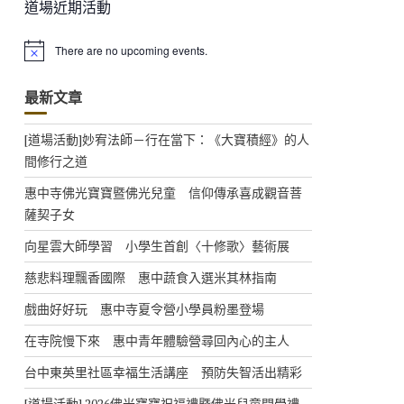
道場近期活動
There are no upcoming events.
N
o
t
最新文章
i
c
e
[道場活動]妙宥法師－行在當下：《大寶積經》的人
間修行之道
惠中寺佛光寶寶暨佛光兒童 信仰傳承喜成觀音菩
薩契子女
向星雲大師學習 小學生首創〈十修歌〉藝術展
慈悲料理飄香國際 惠中蔬食入選米其林指南
戲曲好好玩 惠中寺夏令營小學員粉墨登場
在寺院慢下來 惠中青年體驗營尋回內心的主人
台中東英里社區幸福生活講座 預防失智活出精彩
[道場活動] 2026佛光寶寶祝福禮暨佛光兒童開學禮