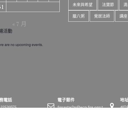
未來與希望
法寶節
滴
31
臘八粥
覺居法師
講座
« 7 月
場活動
re are no upcoming events.
務電話
電子郵件
地
-22520375
fgsastw2n@ecp.fgs.org.t
40
w
號