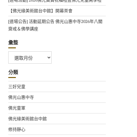
【佛光緣美術館台中館】開幕茶會
[道場公告] 活動延期公告 佛光山惠中寺2026年八關
齋戒＆佛學講座
彙整
彙
整
分類
三好兒童
佛光山惠中寺
佛光童軍
佛光緣美術館台中館
修持靜心