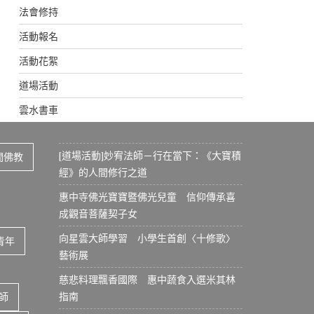
法會修持
活動報名
活動花絮
道場活動
雲水書車
[道場活動]妙宥法師－行在當下：《大寶積
間佛教
經》的人間修行之道
惠中寺佛光寶寶暨佛光兒童 信仰傳承喜
成觀音菩薩契子女
向星雲大師學習 小學生首創〈十修歌〉
青年
藝術展
慈悲料理飄香國際 惠中蔬食入選米其林
指南
師