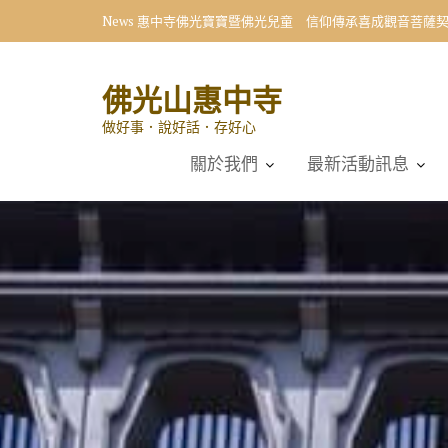
Skip
News
惠中寺佛光寶寶暨佛光兒童 信仰傳承喜成觀音菩薩
to
content
佛光山惠中寺
做好事．說好話．存好心
關於我們
最新活動訊息