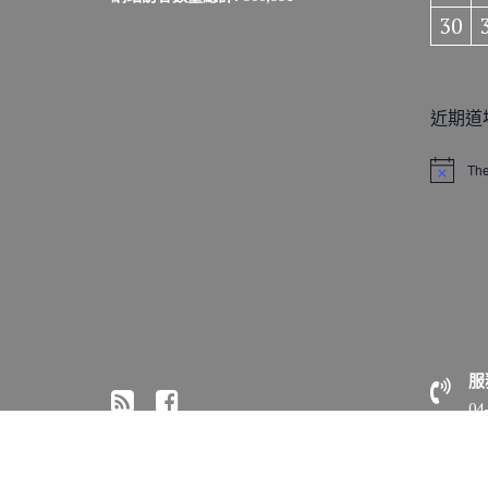
30
近期道
The
N
o
t
i
c
e
服
04