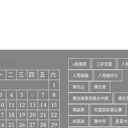
 年 8 月
e起復蔬
三好兒童
人
一
二
三
四
五
六
人間福報
人間通訊社
1
佛光山
佛光會
3
4
5
6
7
8
佛光緣美術館台中館
佛光
10
11
12
13
14
15
佛誕節
兒童說故事比賽
17
18
19
20
21
22
如是說
惠中寺
星雲大
24
25
26
27
28
29