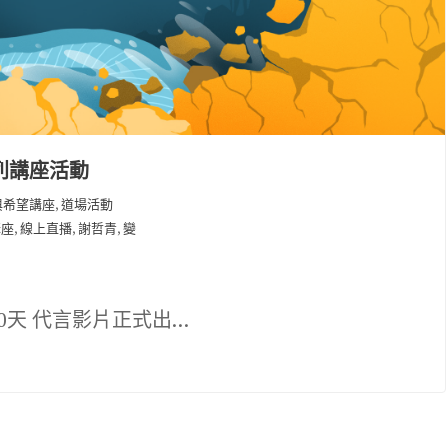
列講座活動
,
與希望講座
道場活動
,
,
,
講座
線上直播
謝哲青
變
10天 代言影片正式出…