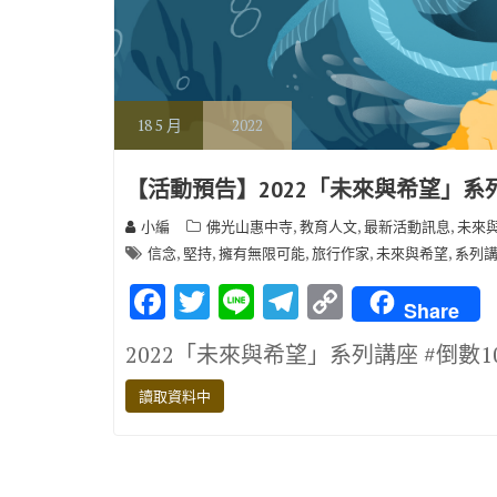
18
5 月
2022
【活動預告】2022「未來與希望」系
,
,
,
小編
佛光山惠中寺
教育人文
最新活動訊息
未來
,
,
,
,
,
信念
堅持
擁有無限可能
旅行作家
未來與希望
系列
F
T
Li
T
C
Share
ac
w
n
el
o
2022「未來與希望」系列講座 #倒數
e
it
e
e
p
b
te
gr
y
讀取資料中
o
r
a
Li
o
m
n