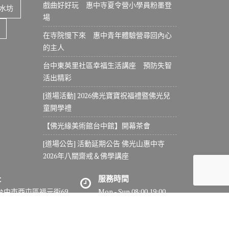
戲曲好好玩 惠中寺夏令營小學員粉墨登
水坊
場
在寺院慢下來 惠中青年體驗營尋回內心
的主人
台中東英里社區幸福生活講座 預防失智
活出精彩
[道場活動] 2026佛光寶寶祝福禮暨佛光兒
童開學禮
【佛光緣美術館台中館】開幕茶會
[道場公告] 活動延期公告 佛光山惠中寺
2026年八關齋戒＆佛學講座
址
服務時間
7台中市西屯區福元街69
Mon - Sun 08:00 19:00