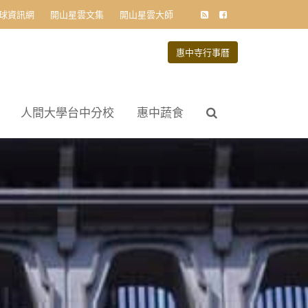
球資訊網
開山星雲文集
開山星雲大師
惠中寺行事曆
人間大學台中分校
惠中蔬食