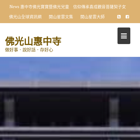
Skip
News
惠中寺佛光寶寶暨佛光兒童 信仰傳承喜成觀音菩薩契子女
to
佛光山全球資訊網
開山星雲文集
開山星雲大師
content
佛光山惠中寺
做好事．說好話．存好心