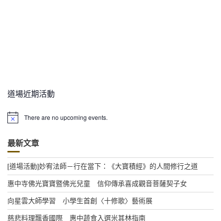
道場近期活動
There are no upcoming events.
N
o
t
最新文章
i
c
e
[道場活動]妙宥法師－行在當下：《大寶積經》的人間修行之道
惠中寺佛光寶寶暨佛光兒童 信仰傳承喜成觀音菩薩契子女
向星雲大師學習 小學生首創〈十修歌〉藝術展
慈悲料理飄香國際 惠中蔬食入選米其林指南