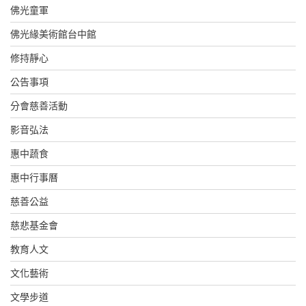
佛光童軍
佛光緣美術館台中館
修持靜心
公告事項
分會慈善活動
影音弘法
惠中蔬食
惠中行事曆
慈善公益
慈悲基金會
教育人文
文化藝術
文學步道