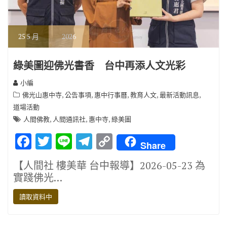
25
5 月
2026
綠美圖迎佛光書香 台中再添人文光彩
小編
,
,
,
,
,
佛光山惠中寺
公告事項
惠中行事曆
教育人文
最新活動訊息
道場活動
,
,
,
人間佛教
人間通訊社
惠中寺
綠美圖
F
T
Li
T
C
Share
ac
w
n
el
o
【人間社 樓美華 台中報導】2026-05-23 為
e
it
e
e
p
實踐佛光…
b
te
gr
y
讀取資料中
o
r
a
Li
o
m
n