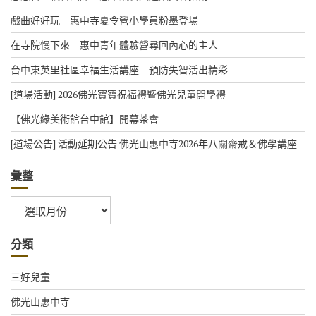
戲曲好好玩 惠中寺夏令營小學員粉墨登場
在寺院慢下來 惠中青年體驗營尋回內心的主人
台中東英里社區幸福生活講座 預防失智活出精彩
[道場活動] 2026佛光寶寶祝福禮暨佛光兒童開學禮
【佛光緣美術館台中館】開幕茶會
[道場公告] 活動延期公告 佛光山惠中寺2026年八關齋戒＆佛學講座
彙整
彙
整
分類
三好兒童
佛光山惠中寺