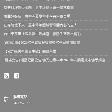
慈悲料理飄香國際 惠中蔬食入選米其林指南
戲曲好好玩 惠中寺夏令營小學員粉墨登場
在寺院慢下來 惠中青年體驗營尋回內心的主人
台中東英里社區幸福生活講座 預防失智活出精彩
[道場活動] 2026佛光寶寶祝福禮暨佛光兒童開學禮
【佛光緣美術館台中館】開幕茶會
[道場公告] 活動延期公告 佛光山惠中寺2026年八關齋戒＆佛學講座
服務電話
04-22520375