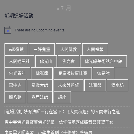
« 7 月
近期道場活動
There are no upcoming events.
N
o
t
i
e起復蔬
三好兒童
人間佛教
人間福報
c
e
人間通訊社
佛光山
佛光會
佛光緣美術館台中館
佛光青年
佛誕節
兒童說故事比賽
如是說
惠中寺
星雲大師
未來與希望
法寶節
滴水坊
臘八粥
覺居法師
講座
[道場活動]妙宥法師－行在當下：《大寶積經》的人間修行之道
惠中寺佛光寶寶暨佛光兒童 信仰傳承喜成觀音菩薩契子女
向星雲大師學習 小學生首創〈十修歌〉藝術展